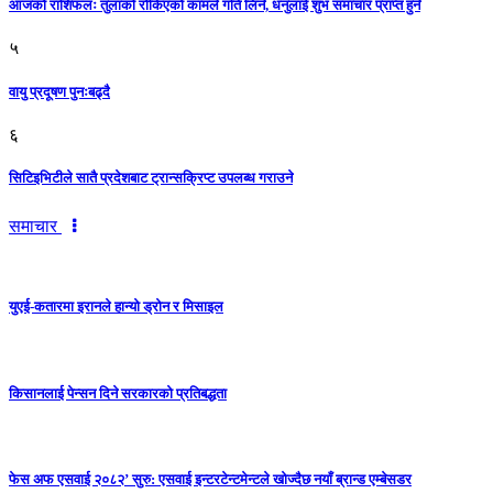
आजको राशिफलः तुलाकाे रोकिएको कामले गति लिने, धनुलाई शुभ समाचार प्राप्त हुने
५
वायु प्रदूषण पुनःबढ्दै
६
सिटिइभिटीले सातै प्रदेशबाट ट्रान्सक्रिप्ट उपलब्ध गराउने
समाचार
युएई-कतारमा इरानले हान्यो ड्रोन र मिसाइल
किसानलाई पेन्सन दिने सरकारको प्रतिबद्धता
फेस अफ एसवाई २०८२’ सुरु: एसवाई इन्टरटेन्टमेन्टले खोज्दैछ नयाँ ब्रान्ड एम्बेसडर