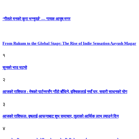
‘गीतले मनको कुरा भन्नुपर्छ’ — गायक आयुष मगर
From Rukum to the Global Stage: The Rise of Indie Sensation Aayush Magar
१
सुनको भाउ घट्याे
२
आजको राशिफल : मेषको पार्टनरसँग गाँठो बाँधिने, वृश्चिकलाई नयाँ घर, सवारी साधनकाे याेग
३
आजकाे राशिफल: वृषलाई आफन्तबाट शुभ समाचार, तुलाकाे आर्थिक लाभ ल्याउने दिन
४