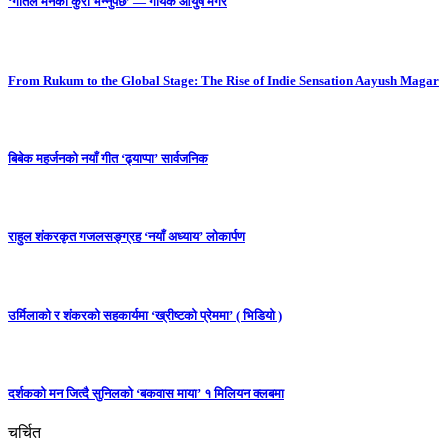
‘गीतले मनको कुरा भन्नुपर्छ’ — गायक आयुष मगर
From Rukum to the Global Stage: The Rise of Indie Sensation Aayush Magar
बिबेक महर्जनको नयाँ गीत ‘ढ्याप्पा’ सार्वजनिक
राहुल शंकरकृत गजलसङ्ग्रह ‘नयाँ अध्याय’ लोकार्पण
उर्मिलाको र शंकरको सहकार्यमा ‘ख्रीष्टको प्रेममा’ ( भिडियो )
दर्शकको मन जित्दै सुनिलको ‘बकवास माया’ १ मिलियन क्लबमा
चर्चित