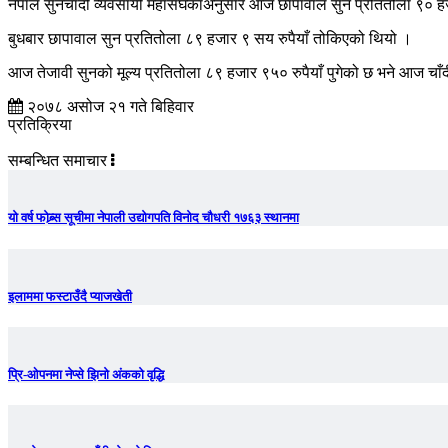
नेपाल सुनचाँदी व्यवसायी महासंघकाअनुसार आज छापावाल सुन प्रतितोला ९० हजा
बुधबार छापावाल सुन प्रतितोला ८९ हजार ९ सय रुपैयाँ तोकिएको थियो ।
आज तेजावी सुनको मूल्य प्रतितोला ८९ हजार ९५० रुपैयाँ पुगेको छ भने आज चाँ
२०७८ असोज २१ गते बिहिवार
प्रतिक्रिया
सम्बन्धित समाचार
यो वर्ष फोब्र्स सूचीमा नेपाली उद्योगपति विनोद चौधरी १७६३ स्थानमा
इलाममा फस्टाउँदै प्याजखेती
प्रि-ओपनमा नेप्से झिनो अंकको वृद्धि