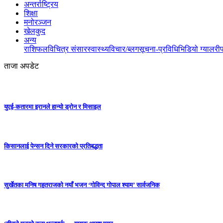
अन्तर्राष्ट्रिय
शिक्षा
मनोरञ्जन
खेलकुद
अन्य
राशिफल
विचित्र संसार
स्वास्थ्य
विचार/ब्लग
सूचना-प्रविधि
भिडियो ग्यालरी
ताजा अपडेट
युएई-कतारमा इरानले हान्यो ड्रोन र मिसाइल
किसानलाई पेन्सन दिने सरकारको प्रतिबद्धता
सुर्खेतका मनिष गहतराजको नयाँ भजन ‘गोविन्द गोपाल श्याम’ सार्वजनिक