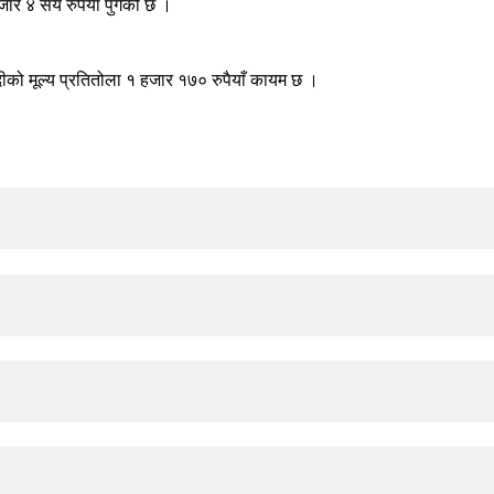
र ४ सय रुपैयाँ पुगेको छ ।
दीको मूल्य प्रतितोला १ हजार १७० रुपैयाँ कायम छ ।