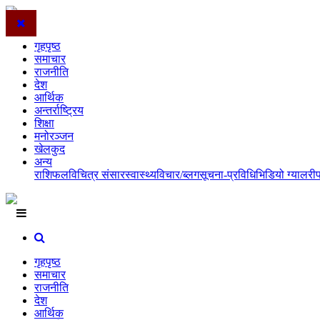
गृहपृष्ठ
समाचार
राजनीति
देश
आर्थिक
अन्तर्राष्ट्रिय
शिक्षा
मनोरञ्जन
खेलकुद
अन्य
राशिफल
विचित्र संसार
स्वास्थ्य
विचार/ब्लग
सूचना-प्रविधि
भिडियो ग्यालरी
गृहपृष्ठ
समाचार
राजनीति
देश
आर्थिक