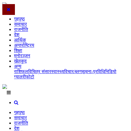
गृहपृष्ठ
समाचार
राजनीति
देश
आर्थिक
अन्तर्राष्ट्रिय
शिक्षा
मनोरञ्जन
खेलकुद
अन्य
राशिफल
विचित्र संसार
स्वास्थ्य
विचार/ब्लग
सूचना-प्रविधि
भिडियो
ग्यालरी
फोटो
गृहपृष्ठ
समाचार
राजनीति
देश