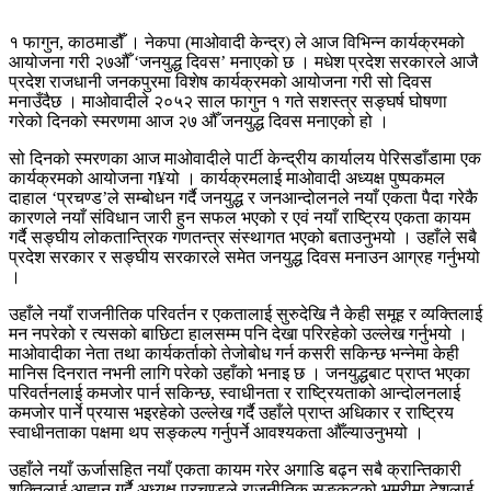
१ फागुन, काठमाडौँ । नेकपा (माओवादी केन्द्र) ले आज विभिन्न कार्यक्रमको
आयोजना गरी २७औँ ‘जनयुद्ध दिवस’ मनाएको छ । मधेश प्रदेश सरकारले आजै
प्रदेश राजधानी जनकपुरमा विशेष कार्यक्रमको आयोजना गरी सो दिवस
मनाउँदैछ । माओवादीले २०५२ साल फागुन १ गते सशस्त्र सङ्घर्ष घोषणा
गरेको दिनको स्मरणमा आज २७ औँ जनयुद्ध दिवस मनाएको हो ।
सो दिनको स्मरणका आज माओवादीले पार्टी केन्द्रीय कार्यालय पेरिसडाँडामा एक
कार्यक्रमको आयोजना ग¥यो । कार्यक्रमलाई माओवादी अध्यक्ष पुष्पकमल
दाहाल ‘प्रचण्ड’ले सम्बोधन गर्दै जनयुद्ध र जनआन्दोलनले नयाँ एकता पैदा गरेकै
कारणले नयाँ संविधान जारी हुन सफल भएको र एवं नयाँ राष्ट्रिय एकता कायम
गर्दै सङ्घीय लोकतान्त्रिक गणतन्त्र संस्थागत भएको बताउनुभयो । उहाँले सबै
प्रदेश सरकार र सङ्घीय सरकारले समेत जनयुद्ध दिवस मनाउन आग्रह गर्नुभयो
।
उहाँले नयाँ राजनीतिक परिवर्तन र एकतालाई सुरुदेखि नै केही समूह र व्यक्तिलाई
मन नपरेको र त्यसको बाछिटा हालसम्म पनि देखा परिरहेको उल्लेख गर्नुभयो ।
माओवादीका नेता तथा कार्यकर्ताको तेजोबोध गर्न कसरी सकिन्छ भन्नेमा केही
मानिस दिनरात नभनी लागि परेको उहाँको भनाइ छ । जनयुद्धबाट प्राप्त भएका
परिवर्तनलाई कमजोर पार्न सकिन्छ, स्वाधीनता र राष्ट्रियताको आन्दोलनलाई
कमजोर पार्ने प्रयास भइरहेको उल्लेख गर्दै उहाँले प्राप्त अधिकार र राष्ट्रिय
स्वाधीनताका पक्षमा थप सङ्कल्प गर्नुपर्ने आवश्यकता औँल्याउनुभयो ।
उहाँले नयाँ ऊर्जासहित नयाँ एकता कायम गरेर अगाडि बढ्न सबै क्रान्तिकारी
शक्तिलाई आह्वान गर्दै अध्यक्ष प्रचण्डले राजनीतिक सङ्कटको भुमरीमा देशलाई