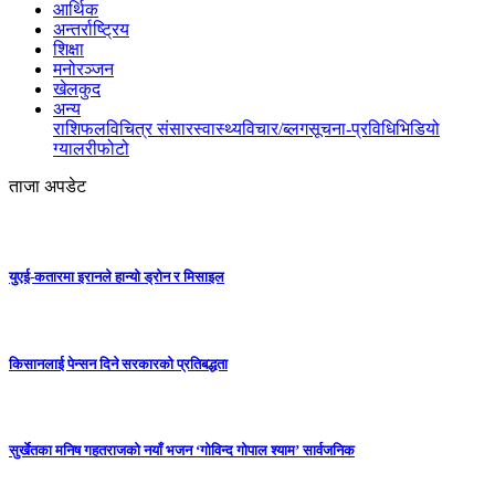
आर्थिक
अन्तर्राष्ट्रिय
शिक्षा
मनोरञ्जन
खेलकुद
अन्य
राशिफल
विचित्र संसार
स्वास्थ्य
विचार/ब्लग
सूचना-प्रविधि
भिडियो
ग्यालरी
फोटो
ताजा अपडेट
युएई-कतारमा इरानले हान्यो ड्रोन र मिसाइल
किसानलाई पेन्सन दिने सरकारको प्रतिबद्धता
सुर्खेतका मनिष गहतराजको नयाँ भजन ‘गोविन्द गोपाल श्याम’ सार्वजनिक