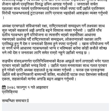
लैजान खोज्ने प्रवृत्तिका विरुद्ध उभिन आग्रह गर्नुभयो । जनताको सचेत
पहलका साथ गतवर्ष प्रतिगमनलाई परास्त गरेको स्पष्ट पार्दै उहाँले प्रतिगमन
विरोधी गठबन्धनलाई टुटाउनका लागि प्रयास भइरहेको आशङ्का व्यक्त गर्नुभयो
।
अध्यक्ष प्रचण्डले संविधानको रक्षा, राष्ट्रियताको सम्वद्र्धन गर्ने लक्ष्यका साथ
सुरु भएको सहकार्य अझै अगाडि बढ्ने विश्वास व्यक्त गर्नुभयो । उहाँले पाँच
दलीय गठबन्धन कुनै परियोजना वा त्यससँग भएको सहमतिका आधारमा
नबनाएको उल्लेख गर्दै राष्ट्रियताको सम्वद्र्धन, लोकतन्त्रको रक्षाका लागि
प्रतिबद्ध हुनु नै देश र जनताको हितमा हुने स्पष्ट पार्नुभयो । खास परियोजना गर्ने
वा नगर्ने भन्ने आधारमा गठबन्धनको भाग्य र भविष्यका बारेमा कोही कसैले सोच्छ
भने त्यो देश र जनताका लागि समेत राम्रो नहुने उहाँको भनाइ छ ।
सङ्घीय संसद्अन्तर्गत प्रतिनिधिसभाको बैठक आफूले सार्न लगाएको भनेर गलत
प्रचार भएको उहाँको भनाइ थियो । उहाँले गलत मनसायका साथ गलत प्रचार
हुने गरेको प्रति अध्यक्ष दाहालले दुःख व्यक्त गर्नुभयो । फरक एक प्रसङ्गमा
उहाँले सबै क्रान्तिकारी बामपन्थी शक्ति, माओवादी घटक तथा देशभक्त सबैलाई
एकता, सहकार्यको मार्गमा अगाडि बढ्न आह्वान गर्नुभयो।
२०७८ फाल्गुन १ गते आइतवार
प्रतिक्रिया
सम्बन्धित समाचार