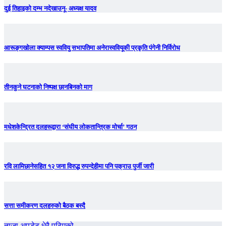
दुई तिहाइको दम्भ नदेखाउनू- अध्यक्ष यादव
आरूङ्गखोला क्याम्पस स्ववियु सभापतिमा अनेरास्ववियूकी प्रकृति पंगेनी निर्विरोध
तीनकुने घटनाकाे निष्पक्ष छानबिनकाे माग
मधेशकेन्द्रित दलहरूद्वारा ‘संघीय लोकतान्त्रिक मोर्चा’ गठन
रवि लामिछानेसहित १२ जना विरुद्ध रुपन्देहीमा पनि पक्राउ पुर्जी जारी
सत्ता समीकरण दलहरुको बैठक बस्दै
ताजा अपडेट
धेरै पढिएको