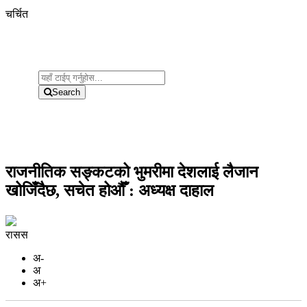
चर्चित
Search
राजनीतिक सङ्कटको भुमरीमा देशलाई लैजान
खोजिँदैछ, सचेत होऔँ : अध्यक्ष दाहाल
रासस
अ-
अ
अ+