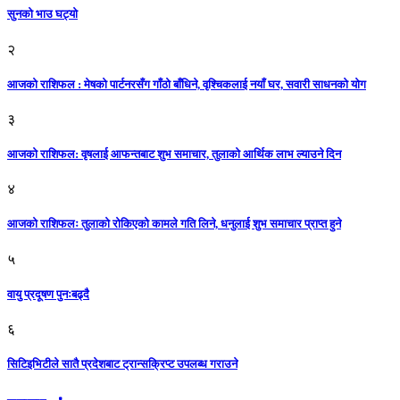
सुनको भाउ घट्याे
२
आजको राशिफल : मेषको पार्टनरसँग गाँठो बाँधिने, वृश्चिकलाई नयाँ घर, सवारी साधनकाे याेग
३
आजकाे राशिफल: वृषलाई आफन्तबाट शुभ समाचार, तुलाकाे आर्थिक लाभ ल्याउने दिन
४
आजको राशिफलः तुलाकाे रोकिएको कामले गति लिने, धनुलाई शुभ समाचार प्राप्त हुने
५
वायु प्रदूषण पुनःबढ्दै
६
सिटिइभिटीले सातै प्रदेशबाट ट्रान्सक्रिप्ट उपलब्ध गराउने