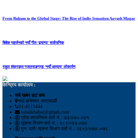
From Rukum to the Global Stage: The Rise of Indie Sensation Aayush Magar
बिबेक महर्जनको नयाँ गीत ‘ढ्याप्पा’ सार्वजनिक
राहुल शंकरकृत गजलसङ्ग्रह ‘नयाँ अध्याय’ लोकार्पण
केन्द्रिय कार्यालय :
सबै खबर डट कम
नयाँ बानेश्वर, काठमाडौं
01-4115444
sabaikhabar@gmail.com
प्रेस काउन्सिल दर्ता नं. : ७३/०७०-०७१
सूचना विभाग दर्ता नं. : २८९/०७३-०७४
पुनः दर्ता: सूचना विभाग दर्ता नं. : २६५२/०७७ -०७८