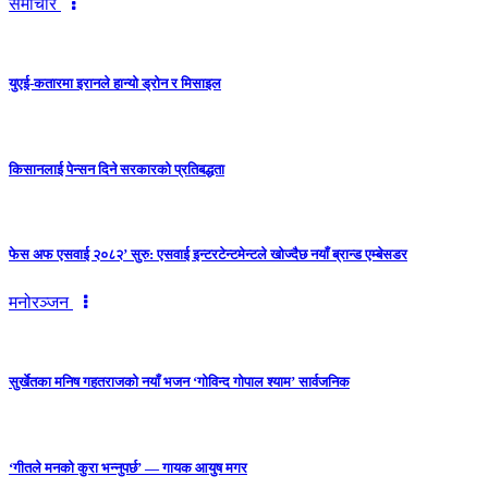
समाचार
युएई-कतारमा इरानले हान्यो ड्रोन र मिसाइल
किसानलाई पेन्सन दिने सरकारको प्रतिबद्धता
फेस अफ एसवाई २०८२’ सुरु: एसवाई इन्टरटेन्टमेन्टले खोज्दैछ नयाँ ब्रान्ड एम्बेसडर
मनोरञ्जन
सुर्खेतका मनिष गहतराजको नयाँ भजन ‘गोविन्द गोपाल श्याम’ सार्वजनिक
‘गीतले मनको कुरा भन्नुपर्छ’ — गायक आयुष मगर