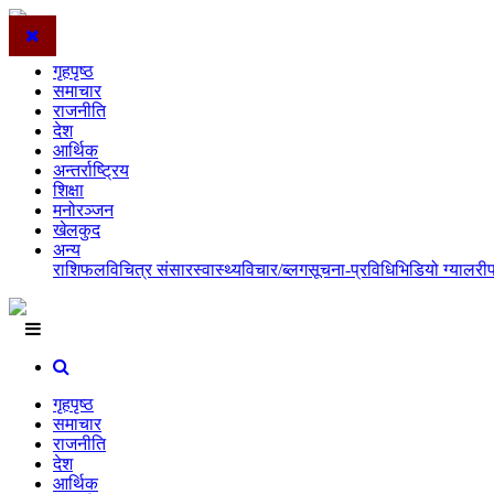
गृहपृष्ठ
समाचार
राजनीति
देश
आर्थिक
अन्तर्राष्ट्रिय
शिक्षा
मनोरञ्जन
खेलकुद
अन्य
राशिफल
विचित्र संसार
स्वास्थ्य
विचार/ब्लग
सूचना-प्रविधि
भिडियो ग्यालरी
गृहपृष्ठ
समाचार
राजनीति
देश
आर्थिक