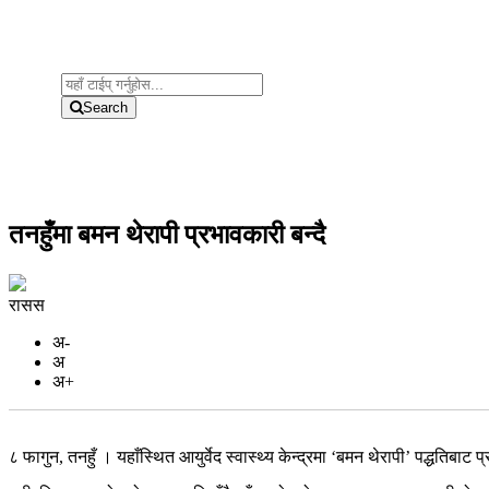
Search
तनहुँमा बमन थेरापी प्रभावकारी बन्दै
रासस
अ-
अ
अ+
८ फागुन, तनहुँ । यहाँस्थित आयुर्वेद स्वास्थ्य केन्द्रमा ‘बमन थेरापी’ पद्धति