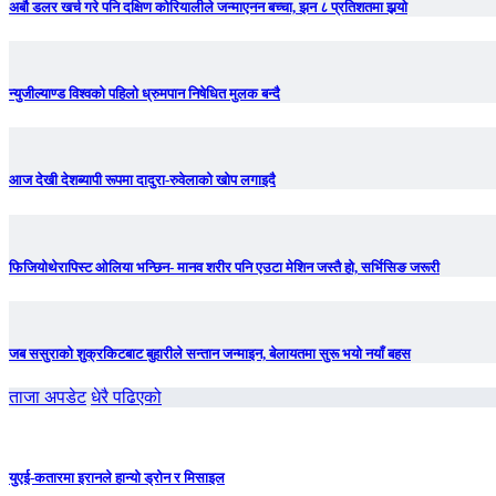
अर्बौ डलर खर्च गरे पनि दक्षिण कोरियालीले जन्माएनन बच्चा, झन ८ प्रतिशतमा झर्‍याे
न्युजील्याण्ड विश्वको पहिलो ध्रुमपान निषेधित मुलक बन्दै
आज देखी देशब्यापी रूपमा दादुरा-रुवेलाको खोप लगाइदै
फिजियोथेरापिस्ट ओलिया भन्छिन- मानव शरीर पनि एउटा मेशिन जस्तै हो, सर्भिसिङ जरूरी
जब ससुराको शुक्रकिटबाट बुहारीले सन्तान जन्माइन, बेलायतमा सुरू भयो नयाँ बहस
ताजा अपडेट
धेरै पढिएको
युएई-कतारमा इरानले हान्यो ड्रोन र मिसाइल