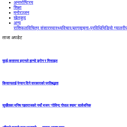
अन्तर्राष्ट्रिय
शिक्षा
मनोरञ्जन
खेलकुद
अन्य
राशिफल
विचित्र संसार
स्वास्थ्य
विचार/ब्लग
सूचना-प्रविधि
भिडियो ग्यालरी
ताजा अपडेट
युएई-कतारमा इरानले हान्यो ड्रोन र मिसाइल
किसानलाई पेन्सन दिने सरकारको प्रतिबद्धता
सुर्खेतका मनिष गहतराजको नयाँ भजन ‘गोविन्द गोपाल श्याम’ सार्वजनिक