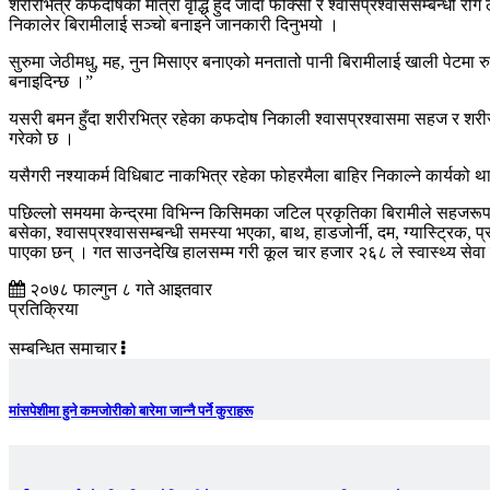
शरीरभित्र कफदोषको मात्रा वृद्धि हुँदै जाँदा फोक्सो र श्वासप्रश्वाससम्बन्धी 
निकालेर बिरामीलाई सञ्चो बनाइने जानकारी दिनुभयो ।
सुरुमा जेठीमधु, मह, नुन मिसाएर बनाएको मनतातो पानी बिरामीलाई खाली पेटमा रु
बनाइदिन्छ ।”
यसरी बमन हुँदा शरीरभित्र रहेका कफदोष निकाली श्वासप्रश्वासमा सहज र शरीर 
गरेको छ ।
यसैगरी नश्याकर्म विधिबाट नाकभित्र रहेका फोहरमैला बाहिर निकाल्ने कार्यको 
पछिल्लो समयमा केन्द्रमा विभिन्न किसिमका जटिल प्रकृतिका बिरामीले सहजरूपमा
बसेका, श्वासप्रश्वाससम्बन्धी समस्या भएका, बाथ, हाडजोर्नी, दम, ग्यास्ट्रिक,
पाएका छन् । गत साउनदेखि हालसम्म गरी कूल चार हजार २६८ ले स्वास्थ्य सेव
२०७८ फाल्गुन ८ गते आइतवार
प्रतिक्रिया
सम्बन्धित समाचार
मांसपेशीमा हुने कमजोरीको बारेमा जान्नै पर्ने कुराहरू