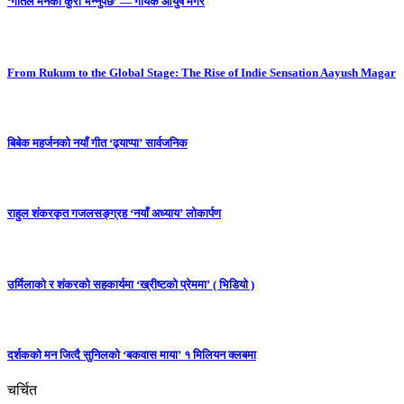
‘गीतले मनको कुरा भन्नुपर्छ’ — गायक आयुष मगर
From Rukum to the Global Stage: The Rise of Indie Sensation Aayush Magar
बिबेक महर्जनको नयाँ गीत ‘ढ्याप्पा’ सार्वजनिक
राहुल शंकरकृत गजलसङ्ग्रह ‘नयाँ अध्याय’ लोकार्पण
उर्मिलाको र शंकरको सहकार्यमा ‘ख्रीष्टको प्रेममा’ ( भिडियो )
दर्शकको मन जित्दै सुनिलको ‘बकवास माया’ १ मिलियन क्लबमा
चर्चित