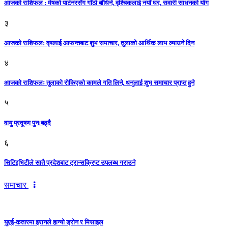
आजको राशिफल : मेषको पार्टनरसँग गाँठो बाँधिने, वृश्चिकलाई नयाँ घर, सवारी साधनकाे याेग
३
आजकाे राशिफल: वृषलाई आफन्तबाट शुभ समाचार, तुलाकाे आर्थिक लाभ ल्याउने दिन
४
आजको राशिफलः तुलाकाे रोकिएको कामले गति लिने, धनुलाई शुभ समाचार प्राप्त हुने
५
वायु प्रदूषण पुनःबढ्दै
६
सिटिइभिटीले सातै प्रदेशबाट ट्रान्सक्रिप्ट उपलब्ध गराउने
समाचार
युएई-कतारमा इरानले हान्यो ड्रोन र मिसाइल