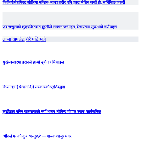
फिजियोथेरापिस्ट ओलिया भन्छिन- मानव शरीर पनि एउटा मेशिन जस्तै हो, सर्भिसिङ जरूरी
जब ससुराको शुक्रकिटबाट बुहारीले सन्तान जन्माइन, बेलायतमा सुरू भयो नयाँ बहस
ताजा अपडेट
धेरै पढिएको
युएई-कतारमा इरानले हान्यो ड्रोन र मिसाइल
किसानलाई पेन्सन दिने सरकारको प्रतिबद्धता
सुर्खेतका मनिष गहतराजको नयाँ भजन ‘गोविन्द गोपाल श्याम’ सार्वजनिक
‘गीतले मनको कुरा भन्नुपर्छ’ — गायक आयुष मगर