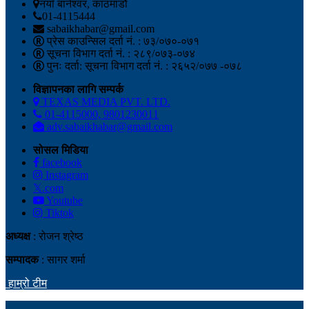
नयाँ बानेश्वर, काठमाडौं
01-4115444
sabaikhabar@gmail.com
प्रेस काउन्सिल दर्ता नं. : ७३/०७०-०७१
सूचना विभाग दर्ता नं. : २८९/०७३-०७४
पुनः दर्ता: सूचना विभाग दर्ता नं. : २६५२/०७७ -०७८
विज्ञापनका लागि सम्पर्क
TEXAS MEDIA PVT. LTD.
01-4115000, 9801230011
adv.sabaikhabar@gmail.com
सोसल मिडिया
facebook
Instagram
𝕏.com
Youtube
Tiktok
अध्यक्ष
: रोजन श्रेष्ठ
सम्पादक
: सागर शर्मा
हाम्रो टीम