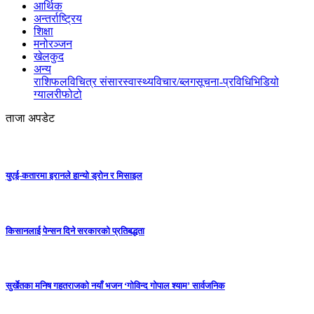
आर्थिक
अन्तर्राष्ट्रिय
शिक्षा
मनोरञ्जन
खेलकुद
अन्य
राशिफल
विचित्र संसार
स्वास्थ्य
विचार/ब्लग
सूचना-प्रविधि
भिडियो
ग्यालरी
फोटो
ताजा अपडेट
युएई-कतारमा इरानले हान्यो ड्रोन र मिसाइल
किसानलाई पेन्सन दिने सरकारको प्रतिबद्धता
सुर्खेतका मनिष गहतराजको नयाँ भजन ‘गोविन्द गोपाल श्याम’ सार्वजनिक