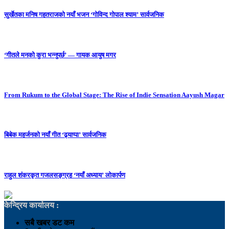
सुर्खेतका मनिष गहतराजको नयाँ भजन ‘गोविन्द गोपाल श्याम’ सार्वजनिक
‘गीतले मनको कुरा भन्नुपर्छ’ — गायक आयुष मगर
From Rukum to the Global Stage: The Rise of Indie Sensation Aayush Magar
बिबेक महर्जनको नयाँ गीत ‘ढ्याप्पा’ सार्वजनिक
राहुल शंकरकृत गजलसङ्ग्रह ‘नयाँ अध्याय’ लोकार्पण
केन्द्रिय कार्यालय :
सबै खबर डट कम