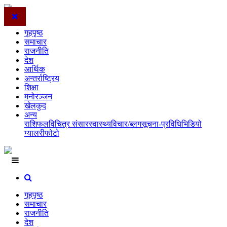
गृहपृष्ठ
समाचार
राजनीति
देश
आर्थिक
अन्तर्राष्ट्रिय
शिक्षा
मनोरञ्जन
खेलकुद
अन्य
राशिफल
विचित्र संसार
स्वास्थ्य
विचार/ब्लग
सूचना-प्रविधि
भिडियो
ग्यालरी
फोटो
गृहपृष्ठ
समाचार
राजनीति
देश