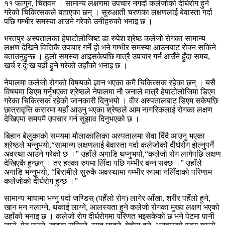
११ फागुन, चितवन । सामान्य लक्षणमा उपचार नगर्दा कलेजोको दीर्घरोग हुने
गरेको चिकित्सकले बताएका छन् । सुरुआती चरणका लक्षणलाई बेवास्ता गर्दा
पछि गम्भीर समस्या आउने गरेको उनीहरुको भनाइ छ ।
भरतपुर अस्पतालका हेपाटोलोजिष्ट डा रुपेश श्रेष्ठ कलेजो रोगका सामान्य
लक्षण देखिने वित्तिकै उपचार गर्ने हो भने गम्भीर समस्या आउनबाट रोक्न सकिने
बताउनुहुन्छ । ठूलो समस्या आइसकेपछि मात्रै उपचार गर्न आउँने हुँदा समय,
खर्च र दुःख बढी हुने गरेको उहाँको भनाइ छ ।
नेपालमा कलेजो रोगको विषयको ज्ञान भएका कमै चिकित्सक रहेका छन् । यसै
विषयमा डिएम गर्नुभएका श्रेष्ठले नेपालमा नौ जनाले मात्रै हेपाटोलोजिमा डिएम
गरेका चिकित्सक रहेको जानकारी दिनुभयो । वीर अस्पतालबाट डिएम सकेपछि
छात्रावृत्ति करारमा यहाँ आउनु भएका श्रेष्ठले आम नागरिकलाई रोगका लक्षण
देखिएमा समयमै उपचार गर्न सुझाव दिनुभएको छ ।
बिहान बेलुकाको समयमा मौलाकालिका अस्पतालमा सेवा दिँदै आउनु भएका
श्रेष्ठले भन्नुभयो,“सामान्य लक्षणलाई बेवास्ता गर्दा कलेजोको दीर्घरोग झेल्नुपर्ने
अवस्था आउने गरेको छ ।” उहाँले अगाडि थप्नुभयो,“कलेजो रोग लागेपछि लक्षण
देखिएकै हुन्छन् । तर हल्का रुपमा लिँदा पछि गम्भीर बन्न सक्छ ।” उहाँले
अगाडि भन्नुभयो, “बिरामीले सुरुकै अवस्थामा गम्भीर रुपमा नलिँदाको परिणाम
कलेजोको दीर्घरोग हुन्छ ।”
सामान्य भाषामा भन्नु पर्दा जण्डिस् (पहेँलो रोग) लागेर आँखा, शरीर पहेँलो हुने,
खान मन नलाग्ने, थकाई लाग्ने, आलस्यता हुने कलेजो रोगका मुख्य लक्षण भएको
उहाँको भनाइ छ । कलेजो रोग दीर्घरोगमा परिणत भइसकेको छ भने पेटमा पानी