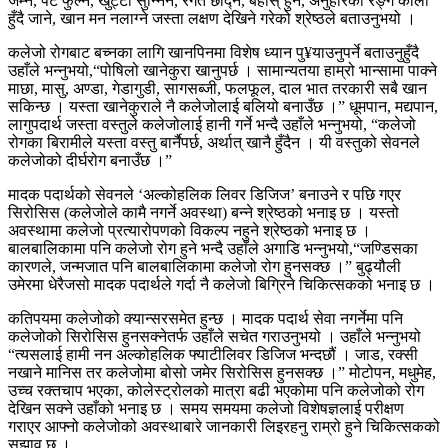
जम्ने, पेट फुल्ने, खुट्टा सुन्निने, रगत छाद्ने, बेहोस् हुने, अनुहारको रङ्ग कालो
हुँदै जाने, खान मन नलाग्ने जस्ता लक्षण देखिने गरेको श्रेष्ठले बताउनुभयो ।
कलेजो रोगबाट बच्नका लागि खानपिनमा विशेष ध्यान पु¥याउनुपर्ने बताउनुहुँदै
उहाँले भन्नुभयो,“पोषिलो खानेकुरा खानुपर्छ । सामान्यतया हाम्रो भान्सामा पाक्ने
माछा, मासु, अण्डा, गेडागुडी, सागसब्जी, फलफूल, दाल भात तरकारी सबै खान
सकिन्छ । यस्ता खानेकुराले नै कलेजोलाई बलियो बनाउँछ ।” धूमपान, मद्यपान,
लागुपदार्थ जस्ता वस्तुले कलेजोलाई हानी गर्ने भन्दै उहाँले भन्नुभयो, “कलेजो
रोगका बिरामीले यस्ता वस्तु बार्नैपर्छ, अर्थात् खानै हुँदैन । यी वस्तुको सेवनले
कलेजोको दीर्घरोग बनाउँछ ।”
मादक पदार्थको सेवनले ‘अल्कोहलिक लिवर डिजिज’ बनाउने र पछि गएर
सिरोसिस (कलेजोले कामै नगर्ने अवस्था) बन्ने श्रेष्ठको भनाइ छ । यस्तो
अवस्थामा कलेजो प्रत्यारोपणको विकल्प नहुने श्रेष्ठको भनाइ छ ।
बालबालिकामा पनि कलेजो रोग हुने भन्दै उहाँले अगाडि भन्नुभयो,“जण्डिसका
कारणले, जन्मजात पनि बालबालिकामा कलेजो रोग हुनसक्छ ।” बुढ्यौली
उमेरमा धेरैजसो मादक पदार्थले गर्दा नै कलेजो बिग्रिने चिकित्सकको भनाइ छ ।
कतिपयमा कलेजोको क्यान्सरसमेत हुन्छ । मादक पदार्थ सेवा नगर्नेमा पनि
कलेजोको सिरोसिस हुनसक्नेतर्फ उहाँले सचेत गराउनुभयो । उहाँले भन्नुभयो
“त्यसलाई हामी नन अल्कोहलिक फ्याटीलिवर डिजिज भन्दछौं । जाड, रक्सी
नखाने मानिस तर कलेजोमा बोसो जमेर सिरोसिस हुनसक्छ ।” मोटोपन, मधुमेह,
उच्च रक्तचाप भएका, कोलेस्ट्रोलको मात्रा बढी भएकोमा पनि कलेजोको रोग
देखिन सक्ने उहाँको भनाइ छ । समय समयमा कलेजो विशेषज्ञलाई परीक्षण
गराएर आफ्नो कलेजोको अवस्थाबारे जानकारी लिइरहनु राम्रो हुने चिकित्सकको
सुझाव छ ।