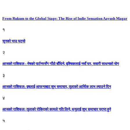
From Rukum to the Global Stage: The Rise of Indie Sensation Aayush Magar
१
सुनको भाउ घट्याे
२
आजको राशिफल : मेषको पार्टनरसँग गाँठो बाँधिने, वृश्चिकलाई नयाँ घर, सवारी साधनकाे याेग
३
आजकाे राशिफल: वृषलाई आफन्तबाट शुभ समाचार, तुलाकाे आर्थिक लाभ ल्याउने दिन
४
आजको राशिफलः तुलाकाे रोकिएको कामले गति लिने, धनुलाई शुभ समाचार प्राप्त हुने
५