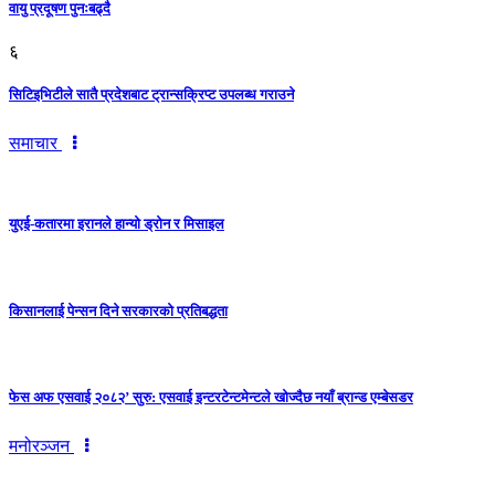
वायु प्रदूषण पुनःबढ्दै
६
सिटिइभिटीले सातै प्रदेशबाट ट्रान्सक्रिप्ट उपलब्ध गराउने
समाचार
युएई-कतारमा इरानले हान्यो ड्रोन र मिसाइल
किसानलाई पेन्सन दिने सरकारको प्रतिबद्धता
फेस अफ एसवाई २०८२’ सुरु: एसवाई इन्टरटेन्टमेन्टले खोज्दैछ नयाँ ब्रान्ड एम्बेसडर
मनोरञ्जन