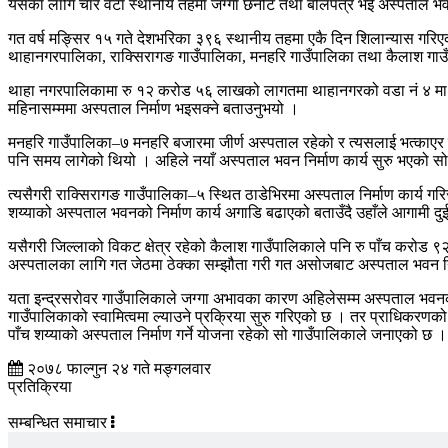
यसका लागि चार वटा स्थानीय तहमा जग्गा छनोट तथा बोलपत्र भई अस्पताल भवन
गत वर्ष मङ्सिर १५ गते देशभरिका ३९६ स्थानीय तहमा एकै दिन शिलान्यास गरिएक
थाहानगरपालिका, राक्सिरागङ गाउँपालिका, मनहरि गाउँपालिका तथा कैलाश गाउँ
थाहा नगरपालिकामा रु १२ करोड ५६ लाखको लागतमा थाहानगरको वडा नं ४ मा १
महिनासम्ममा अस्पताल निर्माण भइसक्ने बताउनुभयो ।
मनहरि गाउँपालिका–७ मनहरि बजारमा जीर्ण अस्पताल रहेको र त्यसलाई भत्काएर
पनि समय लागेको थियो । अहिले नयाँ अस्पताल भवन निर्माण कार्य सुरु भएको 
त्यसैगरी राक्सिरागङ गाउँपालिका–५ स्थित ठाडेभिरमा अस्पताल निर्माण कार्य ग
शय्याको अस्पताल भवनको निर्माण कार्य अगाडि बढाएको बताउँदै उहाँले आगामी दुई व
यसैगरी जिल्लाको विकट क्षेत्र रहेको कैलाश गाउँपालिकाले पनि रु पाँच करोड 
अस्पतालका लागि गत जेठमा ठेक्का सम्झौता गरी गत असोजबाट अस्पताल भवन निर
यता इन्द्रसरोवर गाउँपालिकाले जग्गा अभावका कारण अहिलेसम्म अस्पताल भवनको न
गाउँपालिकाको स्वामित्वमा ल्याउने प्रक्रिया सुरु गरिएको छ । तर प्राधिक
पाँच शय्याको अस्पताल निर्माण गर्ने योजना रहेको सो गाउँपालिकाले जनाएको छ ।
२०७८ फाल्गुन २४ गते मङ्गलवार
प्रतिक्रिया
सम्बन्धित समाचार