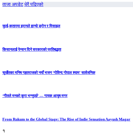
ताजा अपडेट
धेरै पढिएको
युएई-कतारमा इरानले हान्यो ड्रोन र मिसाइल
किसानलाई पेन्सन दिने सरकारको प्रतिबद्धता
सुर्खेतका मनिष गहतराजको नयाँ भजन ‘गोविन्द गोपाल श्याम’ सार्वजनिक
‘गीतले मनको कुरा भन्नुपर्छ’ — गायक आयुष मगर
From Rukum to the Global Stage: The Rise of Indie Sensation Aayush Magar
१