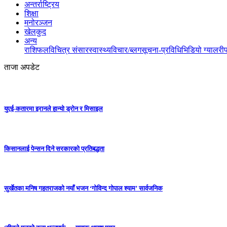
अन्तर्राष्ट्रिय
शिक्षा
मनोरञ्जन
खेलकुद
अन्य
राशिफल
विचित्र संसार
स्वास्थ्य
विचार/ब्लग
सूचना-प्रविधि
भिडियो ग्यालरी
ताजा अपडेट
युएई-कतारमा इरानले हान्यो ड्रोन र मिसाइल
किसानलाई पेन्सन दिने सरकारको प्रतिबद्धता
सुर्खेतका मनिष गहतराजको नयाँ भजन ‘गोविन्द गोपाल श्याम’ सार्वजनिक