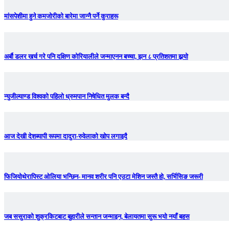
मांसपेशीमा हुने कमजोरीको बारेमा जान्नै पर्ने कुराहरू
अर्बौ डलर खर्च गरे पनि दक्षिण कोरियालीले जन्माएनन बच्चा, झन ८ प्रतिशतमा झर्‍याे
न्युजील्याण्ड विश्वको पहिलो ध्रुमपान निषेधित मुलक बन्दै
आज देखी देशब्यापी रूपमा दादुरा-रुवेलाको खोप लगाइदै
फिजियोथेरापिस्ट ओलिया भन्छिन- मानव शरीर पनि एउटा मेशिन जस्तै हो, सर्भिसिङ जरूरी
जब ससुराको शुक्रकिटबाट बुहारीले सन्तान जन्माइन, बेलायतमा सुरू भयो नयाँ बहस