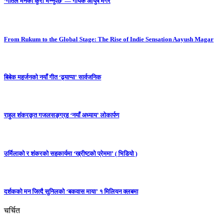
‘गीतले मनको कुरा भन्नुपर्छ’ — गायक आयुष मगर
From Rukum to the Global Stage: The Rise of Indie Sensation Aayush Magar
बिबेक महर्जनको नयाँ गीत ‘ढ्याप्पा’ सार्वजनिक
राहुल शंकरकृत गजलसङ्ग्रह ‘नयाँ अध्याय’ लोकार्पण
उर्मिलाको र शंकरको सहकार्यमा ‘ख्रीष्टको प्रेममा’ ( भिडियो )
दर्शकको मन जित्दै सुनिलको ‘बकवास माया’ १ मिलियन क्लबमा
चर्चित