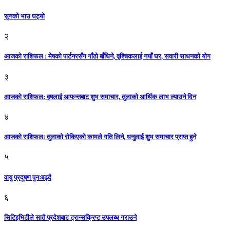
सुनको भाउ घट्याे
२
आजको राशिफल : मेषको पार्टनरसँग गाँठो बाँधिने, वृश्चिकलाई नयाँ घर, सवारी साधनकाे याेग
३
आजकाे राशिफल: वृषलाई आफन्तबाट शुभ समाचार, तुलाकाे आर्थिक लाभ ल्याउने दिन
४
आजको राशिफलः तुलाकाे रोकिएको कामले गति लिने, धनुलाई शुभ समाचार प्राप्त हुने
५
वायु प्रदूषण पुनःबढ्दै
६
सिटिइभिटीले सातै प्रदेशबाट ट्रान्सक्रिप्ट उपलब्ध गराउने