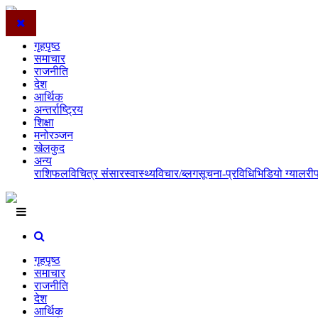
गृहपृष्ठ
समाचार
राजनीति
देश
आर्थिक
अन्तर्राष्ट्रिय
शिक्षा
मनोरञ्जन
खेलकुद
अन्य
राशिफल
विचित्र संसार
स्वास्थ्य
विचार/ब्लग
सूचना-प्रविधि
भिडियो ग्यालरी
गृहपृष्ठ
समाचार
राजनीति
देश
आर्थिक