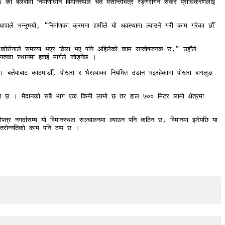
ो बलेवामा निर्माणाधीन विमानस्थल चैत मसान्तभित्र रङ्गरोगन सकेर प्राधिकरणलाई 
ले भन्नुभयो, “निर्माणका क्रममा हामीले यो अवस्थामा ल्याउने गरी काम गरेका छौँ 
“कोरोनाले समस्या भएर ढिला भए पनि अहिलेको काम सन्तोषजनक छ,” उहाँले 
तका स्थानमा हवाई मार्गले जोड्नेछ । 

 बलेवाबाट काठमाडौँ, पोखरा र भैरहवाका नियमित उडान भइरहेकामा पोखरा बागलुङ 
ो छ । मैदानको सबै भाग एक किमी लामो छ तर हाल ७०० मिटर लामो क्षेत्रमा 
त्र नगर्दासम्म यो विमानस्थल सञ्चालनमा ल्याउन पनि कठिन छ, विमानमा झरेपछि या 
तरोन्नतिको काम पनि ठप्प छ ।