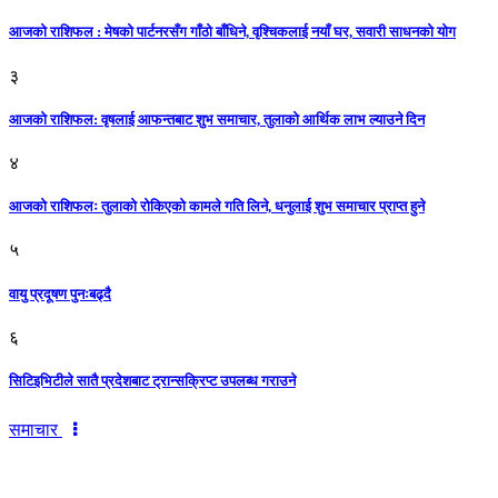
आजको राशिफल : मेषको पार्टनरसँग गाँठो बाँधिने, वृश्चिकलाई नयाँ घर, सवारी साधनकाे याेग
३
आजकाे राशिफल: वृषलाई आफन्तबाट शुभ समाचार, तुलाकाे आर्थिक लाभ ल्याउने दिन
४
आजको राशिफलः तुलाकाे रोकिएको कामले गति लिने, धनुलाई शुभ समाचार प्राप्त हुने
५
वायु प्रदूषण पुनःबढ्दै
६
सिटिइभिटीले सातै प्रदेशबाट ट्रान्सक्रिप्ट उपलब्ध गराउने
समाचार