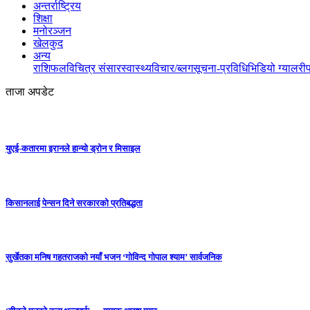
अन्तर्राष्ट्रिय
शिक्षा
मनोरञ्जन
खेलकुद
अन्य
राशिफल
विचित्र संसार
स्वास्थ्य
विचार/ब्लग
सूचना-प्रविधि
भिडियो ग्यालरी
ताजा अपडेट
युएई-कतारमा इरानले हान्यो ड्रोन र मिसाइल
किसानलाई पेन्सन दिने सरकारको प्रतिबद्धता
सुर्खेतका मनिष गहतराजको नयाँ भजन ‘गोविन्द गोपाल श्याम’ सार्वजनिक