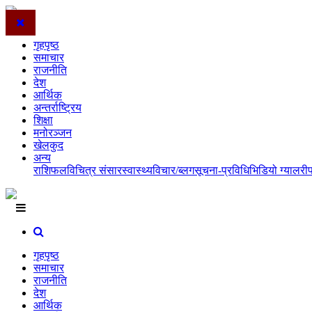
गृहपृष्ठ
समाचार
राजनीति
देश
आर्थिक
अन्तर्राष्ट्रिय
शिक्षा
मनोरञ्जन
खेलकुद
अन्य
राशिफल
विचित्र संसार
स्वास्थ्य
विचार/ब्लग
सूचना-प्रविधि
भिडियो ग्यालरी
गृहपृष्ठ
समाचार
राजनीति
देश
आर्थिक