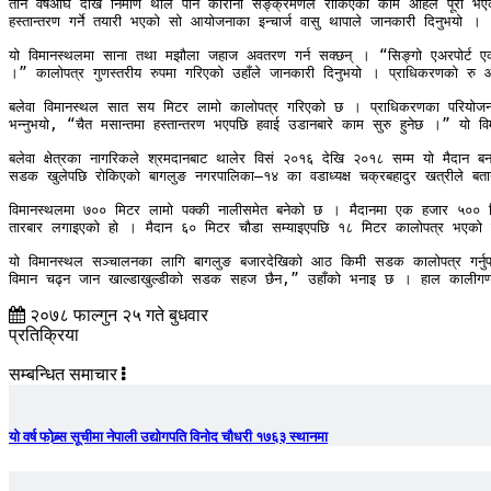
तीन वर्षअघि देखि निर्माण थाले पनि कोरोना सङ्क्रमणले रोकिएको काम अहिले पूरा भ
हस्तान्तरण गर्ने तयारी भएको सो आयोजनाका इन्चार्ज वासु थापाले जानकारी दिनुभयो । 

यो विमानस्थलमा साना तथा मझौला जहाज अवतरण गर्न सक्छन् । “सिङ्गो एअरपोर्ट एक प्
।” कालोपत्र गुणस्तरीय रुपमा गरिएको उहाँले जानकारी दिनुभयो । प्राधिकरणको 
बलेवा विमानस्थल सात सय मिटर लामो कालोपत्र गरिएको छ । प्राधिकरणका परियोजना
भन्नुभयो, “चैत मसान्तमा हस्तान्तरण भएपछि हवाई उडानबारे काम सुरु हुनेछ ।” यो वि
बलेवा क्षेत्रका नागरिकले श्रमदानबाट थालेर विसं २०१६ देखि २०१८ सम्म यो मैदा
सडक खुलेपछि रोकिएको बागलुङ नगरपालिका–१४ का वडाध्यक्ष चक्रबहादुर खत्रीले बता
विमानस्थलमा ७०० मिटर लामो पक्की नालीसमेत बनेको छ । मैदानमा एक हजार ५०० म
तारबार लगाइएको हो । मैदान ६० मिटर चौडा सम्याइएपछि १८ मिटर कालोपत्र भएको 
यो विमानस्थल सञ्चालनका लागि बागलुङ बजारदेखिको आठ किमी सडक कालोपत्र गर्नुपर्
विमान चढ्न जान खाल्डाखुल्डीको सडक सहज छैन,” उहाँको भनाइ छ । हाल कालीगण्डकी
२०७८ फाल्गुन २५ गते बुधवार
प्रतिक्रिया
सम्बन्धित समाचार
यो वर्ष फोब्र्स सूचीमा नेपाली उद्योगपति विनोद चौधरी १७६३ स्थानमा