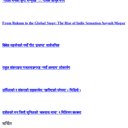
‘गीतले मनको कुरा भन्नुपर्छ’ — गायक आयुष मगर
From Rukum to the Global Stage: The Rise of Indie Sensation Aayush Magar
बिबेक महर्जनको नयाँ गीत ‘ढ्याप्पा’ सार्वजनिक
राहुल शंकरकृत गजलसङ्ग्रह ‘नयाँ अध्याय’ लोकार्पण
उर्मिलाको र शंकरको सहकार्यमा ‘ख्रीष्टको प्रेममा’ ( भिडियो )
दर्शकको मन जित्दै सुनिलको ‘बकवास माया’ १ मिलियन क्लबमा
चर्चित