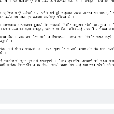
एको हो । चैत मसान्तभित्र काम सकेर हस्तान्तरणको तयारी छ । बागलुङ नगरपालिका–१४ क
रतिशत मात्रै स्लोपको छ, त्यसैले यहाँ दुवै साइटबाट जहाज अवतरण गर्न सक्छन्,” थापा
रु आठ करोड २४ लाख ३४ हजारमा कालोपत्र गरिएको हो । 

 व्यवस्थापक सत्यनारायण दुवालले विमानस्थलको नियमित अनुगमन गरेको बताउनुभयो । 
मानस्थल सञ्चालन भएमा बागलुङ, पर्वत र म्याग्दीका बासिन्दालाई राजधानी र भैरहवा लगाय
न बनाएका थिए । आठ सय मिटर लामो यो विमानस्थलमा २०५० सम्म नियमित जहाज उड्थे ।
उनुभयो ।

िटर लामो घेराबार बनाइएको छ । एउटा मुख्य गेट र अर्को आपत्कालीन गेट तयार भएक
हो । 

ने स्थानीयवासी सुमन भुसालले बताउनुभयो । “सरर ट्याक्सीमा जानसक्ने गरी सडक कलोप
 करिडोर निर्माणाधीन छ तर नेपाली सेनाले सडक विभागलाई हस्तान्तरण गरेपछि भने स्