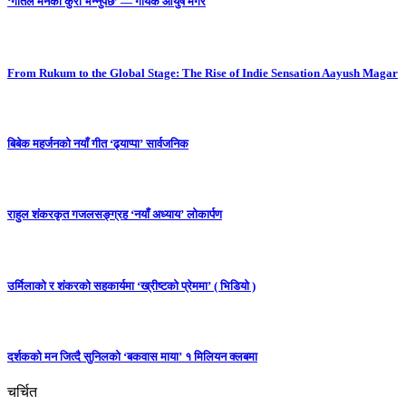
‘गीतले मनको कुरा भन्नुपर्छ’ — गायक आयुष मगर
From Rukum to the Global Stage: The Rise of Indie Sensation Aayush Magar
बिबेक महर्जनको नयाँ गीत ‘ढ्याप्पा’ सार्वजनिक
राहुल शंकरकृत गजलसङ्ग्रह ‘नयाँ अध्याय’ लोकार्पण
उर्मिलाको र शंकरको सहकार्यमा ‘ख्रीष्टको प्रेममा’ ( भिडियो )
दर्शकको मन जित्दै सुनिलको ‘बकवास माया’ १ मिलियन क्लबमा
चर्चित