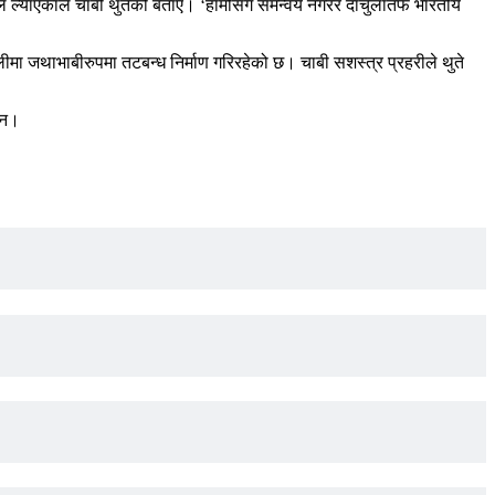
 ल्याएकाले चाबी थुतेको बताए। ‘हामीसँग समन्वय नगरेर दार्चुलातर्फ भारतीय
ीमा जथाभाबीरुपमा तटबन्ध निर्माण गरिरहेको छ। चाबी सशस्त्र प्रहरीले थुते
ैन।