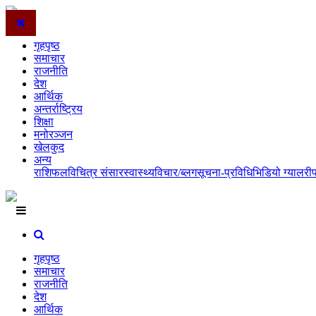
गृहपृष्ठ
समाचार
राजनीति
देश
आर्थिक
अन्तर्राष्ट्रिय
शिक्षा
मनोरञ्जन
खेलकुद
अन्य
राशिफल
विचित्र संसार
स्वास्थ्य
विचार/ब्लग
सूचना-प्रविधि
भिडियो ग्यालरी
गृहपृष्ठ
समाचार
राजनीति
देश
आर्थिक