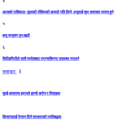
४
आजको राशिफलः तुलाकाे रोकिएको कामले गति लिने, धनुलाई शुभ समाचार प्राप्त हुने
५
वायु प्रदूषण पुनःबढ्दै
६
सिटिइभिटीले सातै प्रदेशबाट ट्रान्सक्रिप्ट उपलब्ध गराउने
समाचार
युएई-कतारमा इरानले हान्यो ड्रोन र मिसाइल
किसानलाई पेन्सन दिने सरकारको प्रतिबद्धता