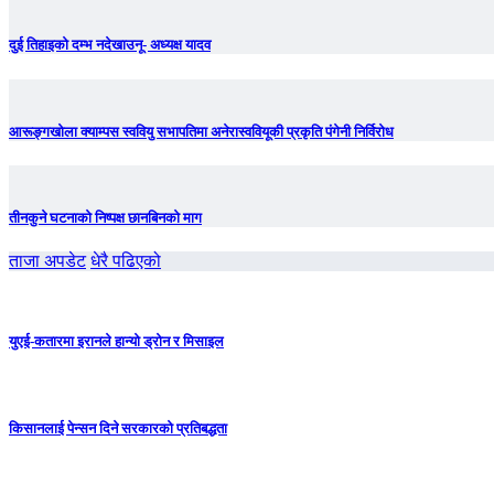
दुई तिहाइको दम्भ नदेखाउनू- अध्यक्ष यादव
आरूङ्गखोला क्याम्पस स्ववियु सभापतिमा अनेरास्ववियूकी प्रकृति पंगेनी निर्विरोध
तीनकुने घटनाकाे निष्पक्ष छानबिनकाे माग
ताजा अपडेट
धेरै पढिएको
युएई-कतारमा इरानले हान्यो ड्रोन र मिसाइल
किसानलाई पेन्सन दिने सरकारको प्रतिबद्धता