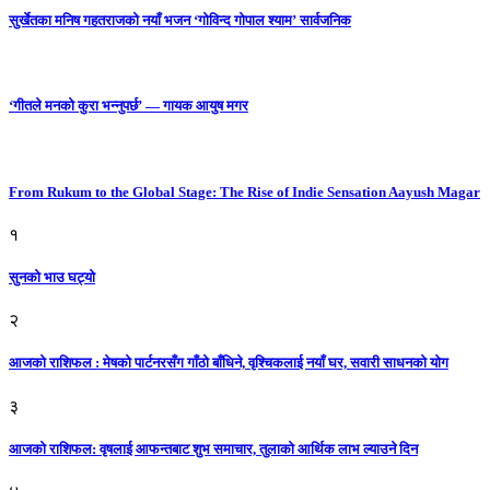
सुर्खेतका मनिष गहतराजको नयाँ भजन ‘गोविन्द गोपाल श्याम’ सार्वजनिक
‘गीतले मनको कुरा भन्नुपर्छ’ — गायक आयुष मगर
From Rukum to the Global Stage: The Rise of Indie Sensation Aayush Magar
१
सुनको भाउ घट्याे
२
आजको राशिफल : मेषको पार्टनरसँग गाँठो बाँधिने, वृश्चिकलाई नयाँ घर, सवारी साधनकाे याेग
३
आजकाे राशिफल: वृषलाई आफन्तबाट शुभ समाचार, तुलाकाे आर्थिक लाभ ल्याउने दिन