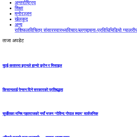
अन्तर्राष्ट्रिय
शिक्षा
मनोरञ्जन
खेलकुद
अन्य
राशिफल
विचित्र संसार
स्वास्थ्य
विचार/ब्लग
सूचना-प्रविधि
भिडियो ग्यालरी
ताजा अपडेट
युएई-कतारमा इरानले हान्यो ड्रोन र मिसाइल
किसानलाई पेन्सन दिने सरकारको प्रतिबद्धता
सुर्खेतका मनिष गहतराजको नयाँ भजन ‘गोविन्द गोपाल श्याम’ सार्वजनिक