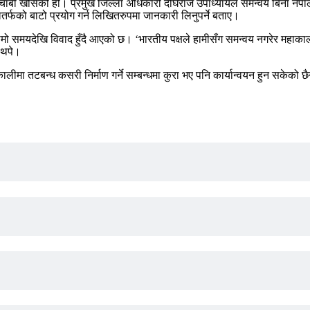
चाबी खोसेको हो। प्रमुख जिल्ला अधिकारी दीर्घराज उपाध्यायले समन्वय बिना नेपाल
लतर्फको बाटो प्रयोग गर्न लिखितरुपमा जानकारी लिनुपर्ने बताए।
ामो समयदेखि विवाद हुँदै आएको छ। ‘भारतीय पक्षले हामीसँग समन्वय नगरेर महाकाल
े थपे।
ीमा तटबन्ध कसरी निर्माण गर्ने सम्बन्धमा कुरा भए पनि कार्यान्वयन हुन सकेको छ