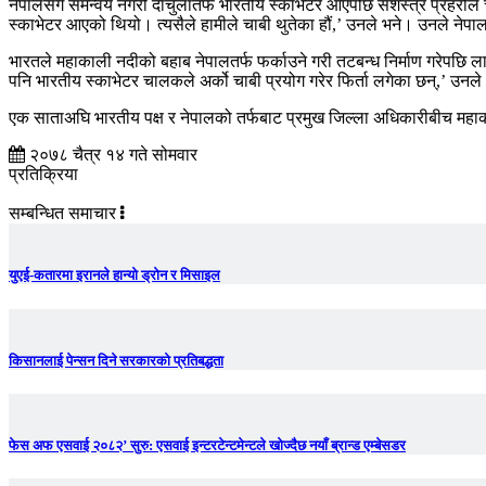
नेपालसँग समन्वय नगरी दार्चुलातर्फ भारतीय स्काभेटर आएपछि सशस्त्र प्रहरीले 
स्काभेटर आएको थियो। त्यसैले हामीले चाबी थुतेका हौं,’ उनले भने। उनले नेपा
भारतले महाकाली नदीको बहाब नेपालतर्फ फर्काउने गरी तटबन्ध निर्माण गरेपछि ल
पनि भारतीय स्काभेटर चालकले अर्को चाबी प्रयोग गरेर फिर्ता लगेका छन्,’ उनल
एक साताअघि भारतीय पक्ष र नेपालको तर्फबाट प्रमुख जिल्ला अधिकारीबीच महाकाल
२०७८ चैत्र १४ गते सोमवार
प्रतिक्रिया
सम्बन्धित समाचार
युएई-कतारमा इरानले हान्यो ड्रोन र मिसाइल
किसानलाई पेन्सन दिने सरकारको प्रतिबद्धता
फेस अफ एसवाई २०८२’ सुरु: एसवाई इन्टरटेन्टमेन्टले खोज्दैछ नयाँ ब्रान्ड एम्बेसडर