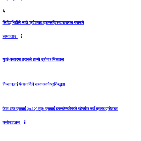
६
सिटिइभिटीले सातै प्रदेशबाट ट्रान्सक्रिप्ट उपलब्ध गराउने
समाचार
युएई-कतारमा इरानले हान्यो ड्रोन र मिसाइल
किसानलाई पेन्सन दिने सरकारको प्रतिबद्धता
फेस अफ एसवाई २०८२’ सुरु: एसवाई इन्टरटेन्टमेन्टले खोज्दैछ नयाँ ब्रान्ड एम्बेसडर
मनोरञ्जन