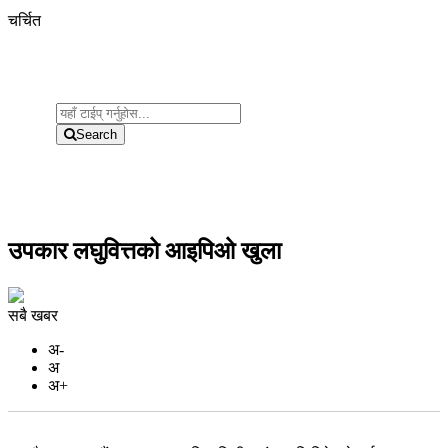
चर्चित
Search
उपकार लघुवित्तको आइपिओ खुला
सबै खबर
अ-
अ
अ+