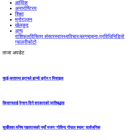
आर्थिक
अन्तर्राष्ट्रिय
शिक्षा
मनोरञ्जन
खेलकुद
अन्य
राशिफल
विचित्र संसार
स्वास्थ्य
विचार/ब्लग
सूचना-प्रविधि
भिडियो
ग्यालरी
फोटो
ताजा अपडेट
युएई-कतारमा इरानले हान्यो ड्रोन र मिसाइल
किसानलाई पेन्सन दिने सरकारको प्रतिबद्धता
सुर्खेतका मनिष गहतराजको नयाँ भजन ‘गोविन्द गोपाल श्याम’ सार्वजनिक