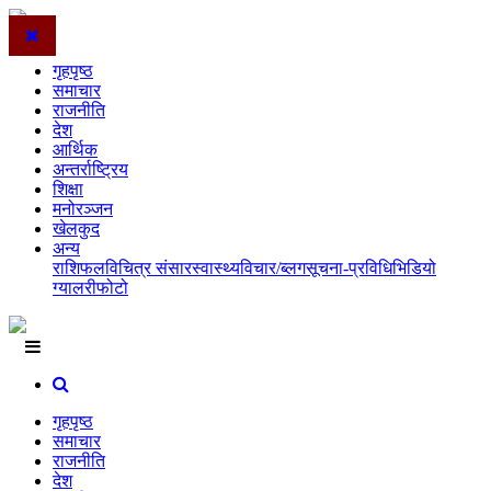
गृहपृष्ठ
समाचार
राजनीति
देश
आर्थिक
अन्तर्राष्ट्रिय
शिक्षा
मनोरञ्जन
खेलकुद
अन्य
राशिफल
विचित्र संसार
स्वास्थ्य
विचार/ब्लग
सूचना-प्रविधि
भिडियो
ग्यालरी
फोटो
गृहपृष्ठ
समाचार
राजनीति
देश