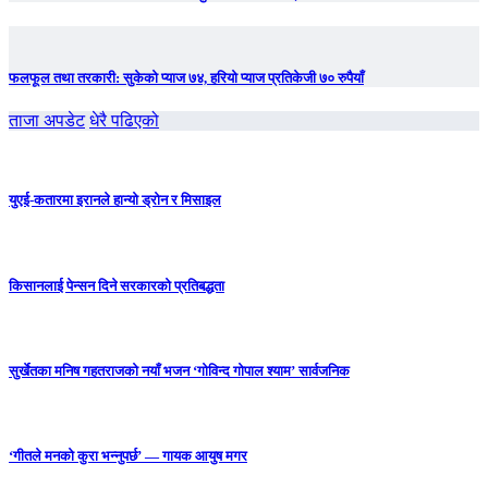
फलफूल तथा तरकारी: सुकेको प्याज ७४, हरियो प्याज प्रतिकेजी ७० रुपैयाँ
ताजा अपडेट
धेरै पढिएको
युएई-कतारमा इरानले हान्यो ड्रोन र मिसाइल
किसानलाई पेन्सन दिने सरकारको प्रतिबद्धता
सुर्खेतका मनिष गहतराजको नयाँ भजन ‘गोविन्द गोपाल श्याम’ सार्वजनिक
‘गीतले मनको कुरा भन्नुपर्छ’ — गायक आयुष मगर