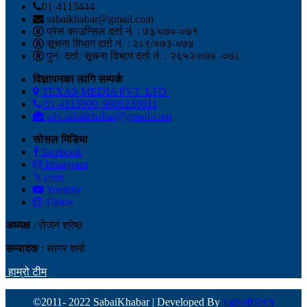
01-4115444
sabaikhabar@gmail.com
प्रेस काउन्सिल दर्ता नं. : ७३/०७०-०७१
सूचना विभाग दर्ता नं. : २८९/०७३-०७४
पुनः दर्ता: सूचना विभाग दर्ता नं. : २६५२/०७७ -०७८
विज्ञापनका लागि सम्पर्क
TEXAS MEDIA PVT. LTD.
01-4115000, 9801230011
adv.sabaikhabar@gmail.com
सोसल मिडिया
facebook
Instagram
𝕏.com
Youtube
Tiktok
अध्यक्ष
: रोजन श्रेष्ठ
सम्पादक
: सागर शर्मा
हाम्रो टीम
©2011- 2022 SabaiKhabar | Developed By
EgSoftTech