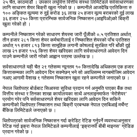
२५ चैत, काठमाडौं । उपकार लघुवित्त वित्तीय संस्था लिमिटेडले सर्वसाधारणका
लागि साधारण शेयर बिक्री खुला गरेको छ । कम्पनीले आजदेखि प्रतिकित्ता रु
१०० अङ्कित मूल्यमा रु दुई करोड ३६ लाख २५ हजार मूल्य बराबरको दुई लाख
३६ हजार २५० कित्ता प्रारम्भिक सार्वजनिक निष्कासन (आइपिओ)को बिक्री
खुला गरेको हो ।
कम्पनीले निष्काशन गरेको साधारण शेयरमा जारी पूँजीको ०.५ प्रतिशत अर्थात्
तीन हजार २८१ कित्ता शेयर कर्मचारीलाई र निष्काशित शेयरको पाँच प्रतिशत
अर्थात् ११ हजार ८१३ कित्ता सामूहिक लगानी कोषलाई सुरक्षित गरि बाँकी दुई
लाख २१ हजार १५६ कित्ता शेयर खरिदका लागि सर्वसाधारणले आवेदन दिन
पाउने कम्पनीले जारी गरेको आह्वान पत्रमा उल्लेख छ ।
सर्वसाधारणले यही चैत २९ गतेसम्म न्यूनतम १० कित्तादेखि अधिकतम एक हजार
कित्तासम्मका लागि आवेदन दिन सक्नेछन् भने सो अवधिसम्म मागबमोजिम आवेदन
नआए आगामी वैशाख ९ गतेसम्म निष्काशन खुला रहने कम्पनीले जनाएको छ ।
नेपाल धितोपत्र बोर्डबाट सिआस्वा सुविधा प्रदान गर्न अनुमति पाएका बैंक तथा
वित्तीय संस्था र तिनका शाखा कार्यालयका साथै अनलाइनमार्फत ‘मेरोशेयर’
प्रयोग गरेर पनि सर्वसाधारणले शेयर खरिदका लागि आवेदन दिन सकिने
कम्पनीको धितोपत्र निष्काशन तथा बिक्री प्रबन्धक नेपाल एसबिआई मर्चेन्ट
बैंकिङ लिमिटेडले जनाएको छ ।
धितोपत्रको सार्वजनिक निष्कासन गर्दा क्रेडिट रेटिङ गर्नुपर्ने व्यवस्थाअनुसार
रेटिङ गर्दा इक्रा नेपाल लिमिटेडले कम्पनीलाई ‘इक्रानपी बीबी माइनस’ ग्रेडिङ
प्रदान गरेको छ ।