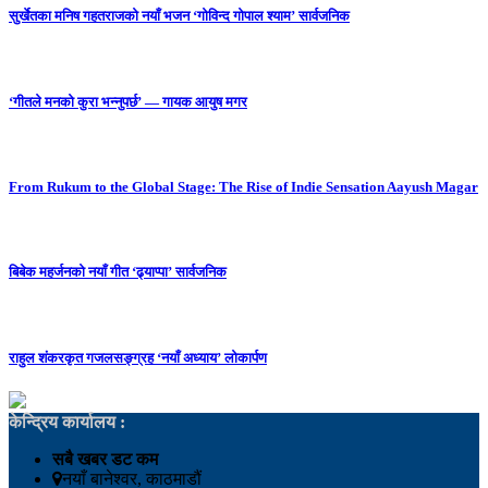
सुर्खेतका मनिष गहतराजको नयाँ भजन ‘गोविन्द गोपाल श्याम’ सार्वजनिक
‘गीतले मनको कुरा भन्नुपर्छ’ — गायक आयुष मगर
From Rukum to the Global Stage: The Rise of Indie Sensation Aayush Magar
बिबेक महर्जनको नयाँ गीत ‘ढ्याप्पा’ सार्वजनिक
राहुल शंकरकृत गजलसङ्ग्रह ‘नयाँ अध्याय’ लोकार्पण
केन्द्रिय कार्यालय :
सबै खबर डट कम
नयाँ बानेश्वर, काठमाडौं