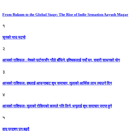
From Rukum to the Global Stage: The Rise of Indie Sensation Aayush Magar
१
सुनको भाउ घट्याे
२
आजको राशिफल : मेषको पार्टनरसँग गाँठो बाँधिने, वृश्चिकलाई नयाँ घर, सवारी साधनकाे याेग
३
आजकाे राशिफल: वृषलाई आफन्तबाट शुभ समाचार, तुलाकाे आर्थिक लाभ ल्याउने दिन
४
आजको राशिफलः तुलाकाे रोकिएको कामले गति लिने, धनुलाई शुभ समाचार प्राप्त हुने
५
वायु प्रदूषण पुनःबढ्दै