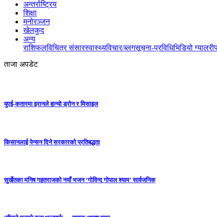
अन्तर्राष्ट्रिय
शिक्षा
मनोरञ्जन
खेलकुद
अन्य
राशिफल
विचित्र संसार
स्वास्थ्य
विचार/ब्लग
सूचना-प्रविधि
भिडियो ग्यालरी
ताजा अपडेट
युएई-कतारमा इरानले हान्यो ड्रोन र मिसाइल
किसानलाई पेन्सन दिने सरकारको प्रतिबद्धता
सुर्खेतका मनिष गहतराजको नयाँ भजन ‘गोविन्द गोपाल श्याम’ सार्वजनिक