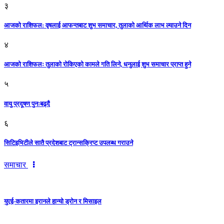
३
आजकाे राशिफल: वृषलाई आफन्तबाट शुभ समाचार, तुलाकाे आर्थिक लाभ ल्याउने दिन
४
आजको राशिफलः तुलाकाे रोकिएको कामले गति लिने, धनुलाई शुभ समाचार प्राप्त हुने
५
वायु प्रदूषण पुनःबढ्दै
६
सिटिइभिटीले सातै प्रदेशबाट ट्रान्सक्रिप्ट उपलब्ध गराउने
समाचार
युएई-कतारमा इरानले हान्यो ड्रोन र मिसाइल