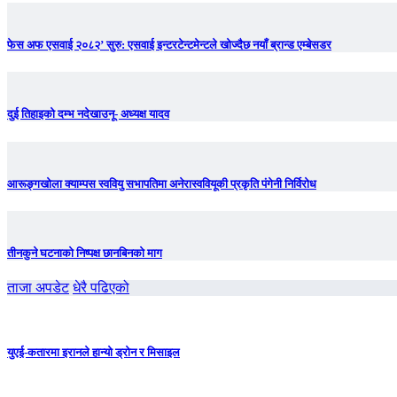
फेस अफ एसवाई २०८२’ सुरु: एसवाई इन्टरटेन्टमेन्टले खोज्दैछ नयाँ ब्रान्ड एम्बेसडर
दुई तिहाइको दम्भ नदेखाउनू- अध्यक्ष यादव
आरूङ्गखोला क्याम्पस स्ववियु सभापतिमा अनेरास्ववियूकी प्रकृति पंगेनी निर्विरोध
तीनकुने घटनाकाे निष्पक्ष छानबिनकाे माग
ताजा अपडेट
धेरै पढिएको
युएई-कतारमा इरानले हान्यो ड्रोन र मिसाइल