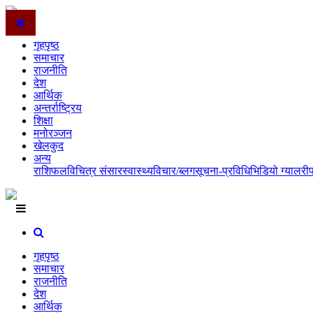
गृहपृष्ठ
समाचार
राजनीति
देश
आर्थिक
अन्तर्राष्ट्रिय
शिक्षा
मनोरञ्जन
खेलकुद
अन्य
राशिफल
विचित्र संसार
स्वास्थ्य
विचार/ब्लग
सूचना-प्रविधि
भिडियो ग्यालरी
गृहपृष्ठ
समाचार
राजनीति
देश
आर्थिक