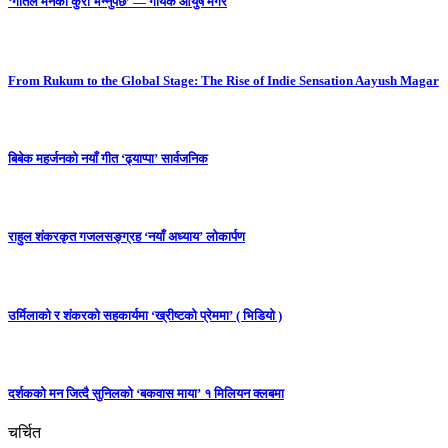
‘गीतले मनको कुरा भन्नुपर्छ’ — गायक आयुष मगर
From Rukum to the Global Stage: The Rise of Indie Sensation Aayush Magar
बिबेक महर्जनको नयाँ गीत ‘ढ्याप्पा’ सार्वजनिक
राहुल शंकरकृत गजलसङ्ग्रह ‘नयाँ अध्याय’ लोकार्पण
उर्मिलाको र शंकरको सहकार्यमा ‘ख्रीष्टको प्रेममा’ ( भिडियो )
दर्शकको मन जित्दै सुनिलको ‘बकवास माया’ १ मिलियन क्लबमा
चर्चित