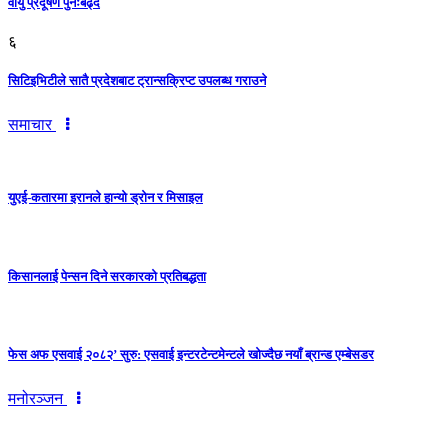
वायु प्रदूषण पुनःबढ्दै
६
सिटिइभिटीले सातै प्रदेशबाट ट्रान्सक्रिप्ट उपलब्ध गराउने
समाचार
युएई-कतारमा इरानले हान्यो ड्रोन र मिसाइल
किसानलाई पेन्सन दिने सरकारको प्रतिबद्धता
फेस अफ एसवाई २०८२’ सुरु: एसवाई इन्टरटेन्टमेन्टले खोज्दैछ नयाँ ब्रान्ड एम्बेसडर
मनोरञ्जन