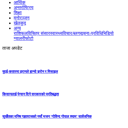
आर्थिक
अन्तर्राष्ट्रिय
शिक्षा
मनोरञ्जन
खेलकुद
अन्य
राशिफल
विचित्र संसार
स्वास्थ्य
विचार/ब्लग
सूचना-प्रविधि
भिडियो
ग्यालरी
फोटो
ताजा अपडेट
युएई-कतारमा इरानले हान्यो ड्रोन र मिसाइल
किसानलाई पेन्सन दिने सरकारको प्रतिबद्धता
सुर्खेतका मनिष गहतराजको नयाँ भजन ‘गोविन्द गोपाल श्याम’ सार्वजनिक