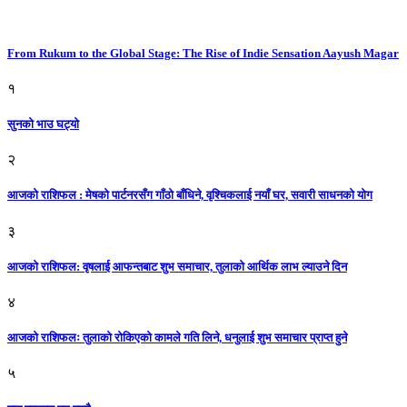
From Rukum to the Global Stage: The Rise of Indie Sensation Aayush Magar
१
सुनको भाउ घट्याे
२
आजको राशिफल : मेषको पार्टनरसँग गाँठो बाँधिने, वृश्चिकलाई नयाँ घर, सवारी साधनकाे याेग
३
आजकाे राशिफल: वृषलाई आफन्तबाट शुभ समाचार, तुलाकाे आर्थिक लाभ ल्याउने दिन
४
आजको राशिफलः तुलाकाे रोकिएको कामले गति लिने, धनुलाई शुभ समाचार प्राप्त हुने
५