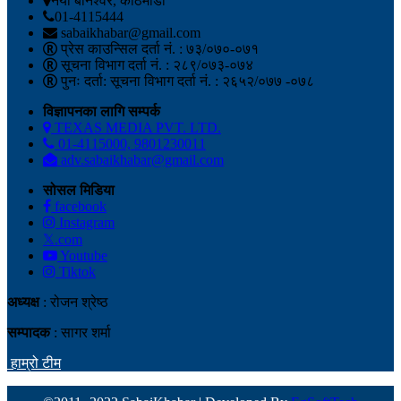
नयाँ बानेश्वर, काठमाडौं
01-4115444
sabaikhabar@gmail.com
प्रेस काउन्सिल दर्ता नं. : ७३/०७०-०७१
सूचना विभाग दर्ता नं. : २८९/०७३-०७४
पुनः दर्ता: सूचना विभाग दर्ता नं. : २६५२/०७७ -०७८
विज्ञापनका लागि सम्पर्क
TEXAS MEDIA PVT. LTD.
01-4115000, 9801230011
adv.sabaikhabar@gmail.com
सोसल मिडिया
facebook
Instagram
𝕏.com
Youtube
Tiktok
अध्यक्ष
: रोजन श्रेष्ठ
सम्पादक
: सागर शर्मा
हाम्रो टीम