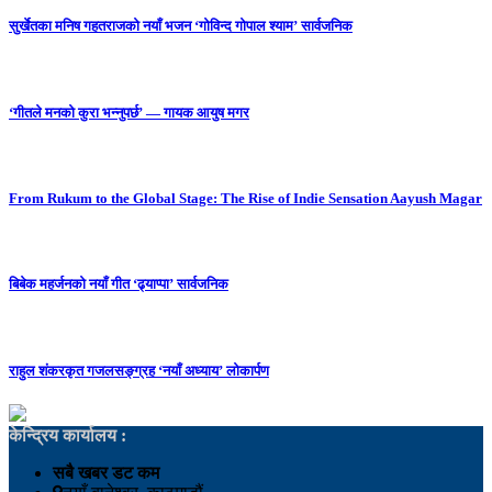
सुर्खेतका मनिष गहतराजको नयाँ भजन ‘गोविन्द गोपाल श्याम’ सार्वजनिक
‘गीतले मनको कुरा भन्नुपर्छ’ — गायक आयुष मगर
From Rukum to the Global Stage: The Rise of Indie Sensation Aayush Magar
बिबेक महर्जनको नयाँ गीत ‘ढ्याप्पा’ सार्वजनिक
राहुल शंकरकृत गजलसङ्ग्रह ‘नयाँ अध्याय’ लोकार्पण
केन्द्रिय कार्यालय :
सबै खबर डट कम