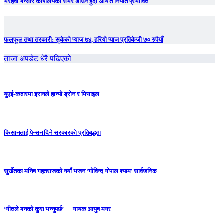
भैरहवा भन्सार कार्यालयको सर्भर डाउन हुँदा आयात निर्यात प्रभावित
फलफूल तथा तरकारी: सुकेको प्याज ७४, हरियो प्याज प्रतिकेजी ७० रुपैयाँ
ताजा अपडेट
धेरै पढिएको
युएई-कतारमा इरानले हान्यो ड्रोन र मिसाइल
किसानलाई पेन्सन दिने सरकारको प्रतिबद्धता
सुर्खेतका मनिष गहतराजको नयाँ भजन ‘गोविन्द गोपाल श्याम’ सार्वजनिक
‘गीतले मनको कुरा भन्नुपर्छ’ — गायक आयुष मगर