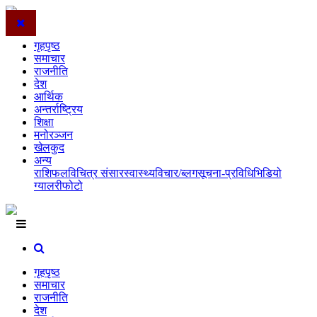
गृहपृष्ठ
समाचार
राजनीति
देश
आर्थिक
अन्तर्राष्ट्रिय
शिक्षा
मनोरञ्जन
खेलकुद
अन्य
राशिफल
विचित्र संसार
स्वास्थ्य
विचार/ब्लग
सूचना-प्रविधि
भिडियो
ग्यालरी
फोटो
गृहपृष्ठ
समाचार
राजनीति
देश