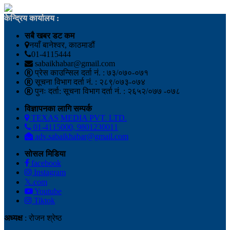
केन्द्रिय कार्यालय :
सबै खबर डट कम
नयाँ बानेश्वर, काठमाडौं
01-4115444
sabaikhabar@gmail.com
प्रेस काउन्सिल दर्ता नं. : ७३/०७०-०७१
सूचना विभाग दर्ता नं. : २८९/०७३-०७४
पुनः दर्ता: सूचना विभाग दर्ता नं. : २६५२/०७७ -०७८
विज्ञापनका लागि सम्पर्क
TEXAS MEDIA PVT. LTD.
01-4115000, 9801230011
adv.sabaikhabar@gmail.com
सोसल मिडिया
facebook
Instagram
𝕏.com
Youtube
Tiktok
अध्यक्ष
: रोजन श्रेष्ठ