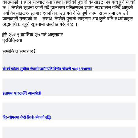
काठमाडौं । हाल सञ्चालनमा रहेको नेप्सेको पुरानो वेबसाइट अब बन्द हुने भएको
छ । नेप्सेले सूचना जारी गर्दै हालसम्म परिक्षणका रुपमा सञ्चालन गरिदैं आएको
नयाँ वेबसाइट आइतबार ९कात्तिक २७ गते देखि पूर्ण रुपमा सञ्चानमा ल्याउने
जानकारी गराएको छ । तसर्थ, नेप्सेले पुरानो साइटमा अब कुनै पनि तथ्यांकहरु
अद्धावधिक नहुने सूचनामा उल्लेख गरेको छ ।
२०७९ कार्तिक २७ गते आइतवार
प्रतिक्रिया
सम्बन्धित समाचार
यो वर्ष फोब्र्स सूचीमा नेपाली उद्योगपति विनोद चौधरी १७६३ स्थानमा
इलाममा फस्टाउँदै प्याजखेती
प्रि-ओपनमा नेप्से झिनो अंकको वृद्धि