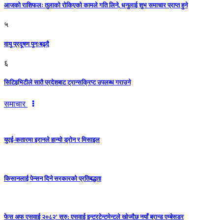
आजको राशिफलः तुलाकाे रोकिएको कामले गति लिने, धनुलाई शुभ समाचार प्राप्त हुने
५
वायु प्रदूषण पुनःबढ्दै
६
सिटिइभिटीले सातै प्रदेशबाट ट्रान्सक्रिप्ट उपलब्ध गराउने
समाचार
युएई-कतारमा इरानले हान्यो ड्रोन र मिसाइल
किसानलाई पेन्सन दिने सरकारको प्रतिबद्धता
फेस अफ एसवाई २०८२’ सुरु: एसवाई इन्टरटेन्टमेन्टले खोज्दैछ नयाँ ब्रान्ड एम्बेसडर