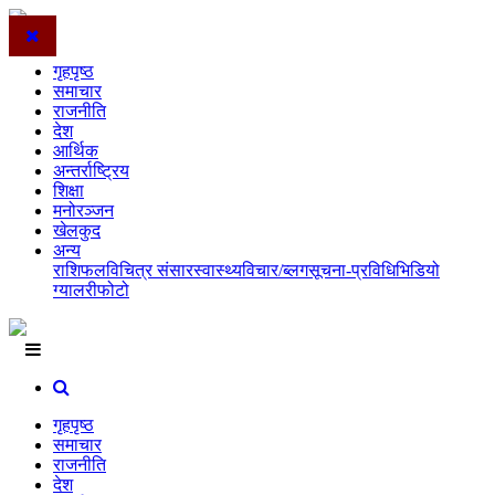
गृहपृष्ठ
समाचार
राजनीति
देश
आर्थिक
अन्तर्राष्ट्रिय
शिक्षा
मनोरञ्जन
खेलकुद
अन्य
राशिफल
विचित्र संसार
स्वास्थ्य
विचार/ब्लग
सूचना-प्रविधि
भिडियो
ग्यालरी
फोटो
गृहपृष्ठ
समाचार
राजनीति
देश