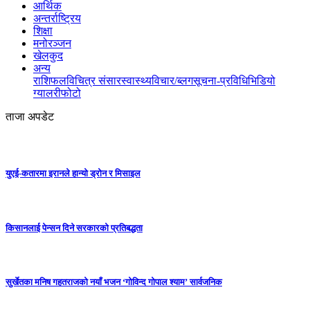
आर्थिक
अन्तर्राष्ट्रिय
शिक्षा
मनोरञ्जन
खेलकुद
अन्य
राशिफल
विचित्र संसार
स्वास्थ्य
विचार/ब्लग
सूचना-प्रविधि
भिडियो
ग्यालरी
फोटो
ताजा अपडेट
युएई-कतारमा इरानले हान्यो ड्रोन र मिसाइल
किसानलाई पेन्सन दिने सरकारको प्रतिबद्धता
सुर्खेतका मनिष गहतराजको नयाँ भजन ‘गोविन्द गोपाल श्याम’ सार्वजनिक