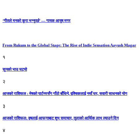
‘गीतले मनको कुरा भन्नुपर्छ’ — गायक आयुष मगर
From Rukum to the Global Stage: The Rise of Indie Sensation Aayush Magar
१
सुनको भाउ घट्याे
२
आजको राशिफल : मेषको पार्टनरसँग गाँठो बाँधिने, वृश्चिकलाई नयाँ घर, सवारी साधनकाे याेग
३
आजकाे राशिफल: वृषलाई आफन्तबाट शुभ समाचार, तुलाकाे आर्थिक लाभ ल्याउने दिन
४