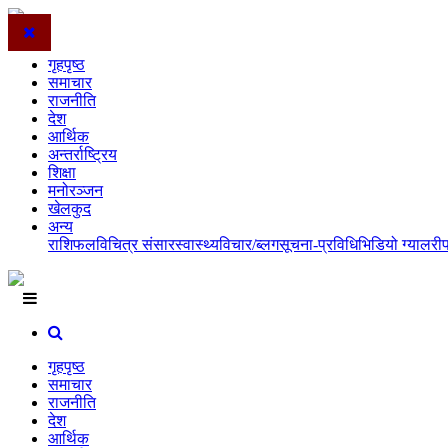
गृहपृष्ठ
समाचार
राजनीति
देश
आर्थिक
अन्तर्राष्ट्रिय
शिक्षा
मनोरञ्जन
खेलकुद
अन्य
राशिफल
विचित्र संसार
स्वास्थ्य
विचार/ब्लग
सूचना-प्रविधि
भिडियो ग्यालरी
गृहपृष्ठ
समाचार
राजनीति
देश
आर्थिक