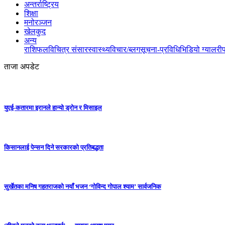
अन्तर्राष्ट्रिय
शिक्षा
मनोरञ्जन
खेलकुद
अन्य
राशिफल
विचित्र संसार
स्वास्थ्य
विचार/ब्लग
सूचना-प्रविधि
भिडियो ग्यालरी
ताजा अपडेट
युएई-कतारमा इरानले हान्यो ड्रोन र मिसाइल
किसानलाई पेन्सन दिने सरकारको प्रतिबद्धता
सुर्खेतका मनिष गहतराजको नयाँ भजन ‘गोविन्द गोपाल श्याम’ सार्वजनिक