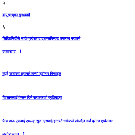
५
वायु प्रदूषण पुनःबढ्दै
६
सिटिइभिटीले सातै प्रदेशबाट ट्रान्सक्रिप्ट उपलब्ध गराउने
समाचार
युएई-कतारमा इरानले हान्यो ड्रोन र मिसाइल
किसानलाई पेन्सन दिने सरकारको प्रतिबद्धता
फेस अफ एसवाई २०८२’ सुरु: एसवाई इन्टरटेन्टमेन्टले खोज्दैछ नयाँ ब्रान्ड एम्बेसडर
मनोरञ्जन