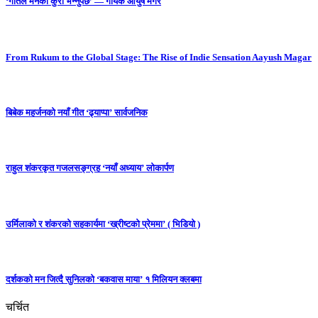
‘गीतले मनको कुरा भन्नुपर्छ’ — गायक आयुष मगर
From Rukum to the Global Stage: The Rise of Indie Sensation Aayush Magar
बिबेक महर्जनको नयाँ गीत ‘ढ्याप्पा’ सार्वजनिक
राहुल शंकरकृत गजलसङ्ग्रह ‘नयाँ अध्याय’ लोकार्पण
उर्मिलाको र शंकरको सहकार्यमा ‘ख्रीष्टको प्रेममा’ ( भिडियो )
दर्शकको मन जित्दै सुनिलको ‘बकवास माया’ १ मिलियन क्लबमा
चर्चित