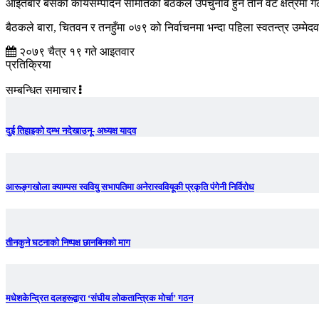
आइतबार बसेको कार्यसम्पादन समितिको बैठकले उपचुनाव हुने तीन वटै क्षेत्रमा गठ
बैठकले बारा, चितवन र तनहुँमा ०७९ को निर्वाचनमा भन्दा पहिला स्वतन्त्र उम्मे
२०७९ चैत्र १९ गते आइतवार
प्रतिक्रिया
सम्बन्धित समाचार
दुई तिहाइको दम्भ नदेखाउनू- अध्यक्ष यादव
आरूङ्गखोला क्याम्पस स्ववियु सभापतिमा अनेरास्ववियूकी प्रकृति पंगेनी निर्विरोध
तीनकुने घटनाकाे निष्पक्ष छानबिनकाे माग
मधेशकेन्द्रित दलहरूद्वारा ‘संघीय लोकतान्त्रिक मोर्चा’ गठन