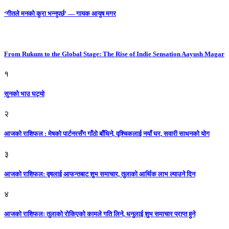
‘गीतले मनको कुरा भन्नुपर्छ’ — गायक आयुष मगर
From Rukum to the Global Stage: The Rise of Indie Sensation Aayush Magar
१
सुनको भाउ घट्याे
२
आजको राशिफल : मेषको पार्टनरसँग गाँठो बाँधिने, वृश्चिकलाई नयाँ घर, सवारी साधनकाे याेग
३
आजकाे राशिफल: वृषलाई आफन्तबाट शुभ समाचार, तुलाकाे आर्थिक लाभ ल्याउने दिन
४
आजको राशिफलः तुलाकाे रोकिएको कामले गति लिने, धनुलाई शुभ समाचार प्राप्त हुने