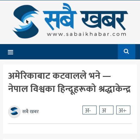
गृहपृष्ठ
समाचार
राजनीति
देश
अमेरिकाबाट कटवालले भने —
आर्थिक
नेपाल विश्वका हिन्दूहरूको श्रद्धाकेन्द्र
अन्तर्राष्ट्रिय
शिक्षा
अ-
अ
अ+
सबै खबर
मनोरञ्जन
खेलकुद