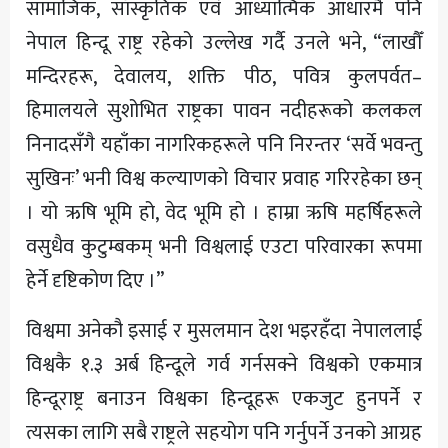
सामाजिक, साँस्कृतिक एवं आध्यात्मिक आधारमै पनि
नेपाल हिन्दू राष्ट्र रहेको उल्लेख गर्दै उनले भने, “लाखौँ
मन्दिरहरू, देवालय, शक्ति पीठ, पवित्र कुलपर्वत–
हिमालयले सुशोभित राष्ट्रका पावन नदीहरूको कलकल
निनादसँगै यहाँका नागरिकहरूले पनि निरन्तर ‘सर्वे भवन्तु
सुखिनः’ भनी विश्व कल्याणको विचार प्रवाह गरिरहेका छन्
। यो ऋषि भूमि हो, वेद भूमि हो । हाम्रा ऋषि महर्षिहरूले
वसुधैव कुटुम्बकम् भनी विश्वलाई एउटा परिवारका रूपमा
हेर्ने दृष्टिकोण दिए ।”
विश्वमा अनेकौ इसाई र मुसलमान देश भइरहँदा नेपाललाई
विश्वकै १.३ अर्ब हिन्दूले गर्व गर्नसक्ने विश्वको एकमात्र
हिन्दूराष्ट्र बनाउन विश्वका हिन्दूहरू एकजुट हुनपर्ने र
त्यसका लागि सबै राष्ट्रले सहयोग पनि गर्नुपर्ने उनको आग्रह