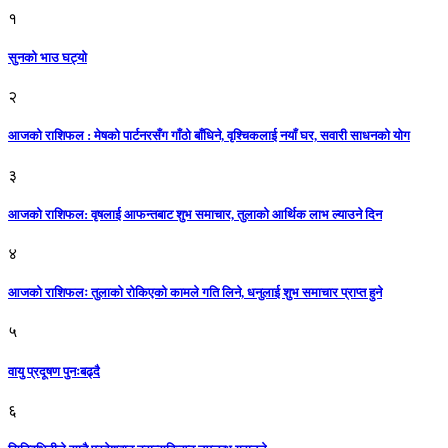
१
सुनको भाउ घट्याे
२
आजको राशिफल : मेषको पार्टनरसँग गाँठो बाँधिने, वृश्चिकलाई नयाँ घर, सवारी साधनकाे याेग
३
आजकाे राशिफल: वृषलाई आफन्तबाट शुभ समाचार, तुलाकाे आर्थिक लाभ ल्याउने दिन
४
आजको राशिफलः तुलाकाे रोकिएको कामले गति लिने, धनुलाई शुभ समाचार प्राप्त हुने
५
वायु प्रदूषण पुनःबढ्दै
६