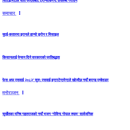
सिटिइभिटीले सातै प्रदेशबाट ट्रान्सक्रिप्ट उपलब्ध गराउने
समाचार
युएई-कतारमा इरानले हान्यो ड्रोन र मिसाइल
किसानलाई पेन्सन दिने सरकारको प्रतिबद्धता
फेस अफ एसवाई २०८२’ सुरु: एसवाई इन्टरटेन्टमेन्टले खोज्दैछ नयाँ ब्रान्ड एम्बेसडर
मनोरञ्जन
सुर्खेतका मनिष गहतराजको नयाँ भजन ‘गोविन्द गोपाल श्याम’ सार्वजनिक