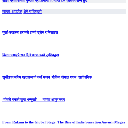
साझा प्रकाशनको पुस्तक प्रदर्शनीमा २० देखि ८० प्रतिशतसम्म छुट
ताजा अपडेट
धेरै पढिएको
युएई-कतारमा इरानले हान्यो ड्रोन र मिसाइल
किसानलाई पेन्सन दिने सरकारको प्रतिबद्धता
सुर्खेतका मनिष गहतराजको नयाँ भजन ‘गोविन्द गोपाल श्याम’ सार्वजनिक
‘गीतले मनको कुरा भन्नुपर्छ’ — गायक आयुष मगर
From Rukum to the Global Stage: The Rise of Indie Sensation Aayush Magar