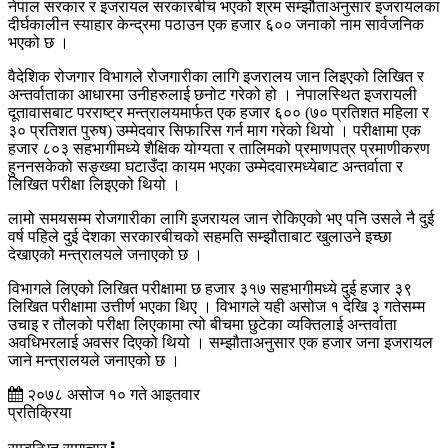
नेपाल सरकार र इजरायल सरकारबीच भएको श्रम सम्झौताअनुसार इजरायलका
दीर्घकालीन स्याहार केन्द्रमा पठाउन एक हजार ६०० जनाको नाम सार्वजनिक
भएको छ ।
वैदेशिक रोजगार विभागले रोजगारीका लागि इजरालय जान लिइएको लिखित र
अन्तर्वाताका आधारमा उनीहरुलाई छनोट गरेको हो । नेपालस्थित इजरायली
दूतावासबाट परराष्ट्र मन्त्रालयमार्फत एक हजार ६०० (७० प्रतिशत महिला र
३० प्रतिशत पुरुष) उम्मेदवार सिफारिस गर्न माग गरेको थियो । परीक्षामा एक
हजार ८०३ सहभागीमध्ये शैक्षिक योग्यता र तालिमको प्रमाणपत्र प्रमाणीकरण
हुननसकेको सङ्ख्या घटाउँदा कायम भएका उम्मेदवारमध्येबाट अन्तर्वाता र
लिखित परीक्षा लिइएको थियो ।
लामो समयसम्म रोजगारीका लागि इजरायल जान रोकिएको भए पनि उसले नै दुई
वर्ष पहिले दुई देशका सरकारबीचको सहमति सम्झौताबाट खुलाउने इच्छा
देखाएको मन्त्रालयले जनाएको छ ।
विभागले लिएको लिखित परीक्षामा छ हजार ३१७ सहभागीमध्ये दुई हजार ३९
लिखित परीक्षामा उत्तीर्ण भएका थिए । विभागले यही असोज १ देखि ३ गतेसम्म
उचाइ र तौलको परीक्षा लिएकामा त्यो बीचमा छुटेका व्यक्तिलाई अन्तर्वाता
अवधिभरलाई अवसर दिएको थियो । सम्झौताअनुसार एक हजार जना इजरायल
जाने मन्त्रालयले जनाएको छ ।
२०७८ असोज १० गते आइतवार
प्रतिक्रिया