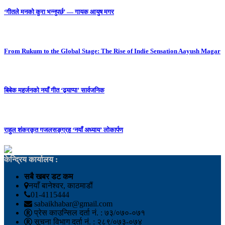
‘गीतले मनको कुरा भन्नुपर्छ’ — गायक आयुष मगर
From Rukum to the Global Stage: The Rise of Indie Sensation Aayush Magar
बिबेक महर्जनको नयाँ गीत ‘ढ्याप्पा’ सार्वजनिक
राहुल शंकरकृत गजलसङ्ग्रह ‘नयाँ अध्याय’ लोकार्पण
केन्द्रिय कार्यालय :
सबै खबर डट कम
नयाँ बानेश्वर, काठमाडौं
01-4115444
sabaikhabar@gmail.com
प्रेस काउन्सिल दर्ता नं. : ७३/०७०-०७१
सूचना विभाग दर्ता नं. : २८९/०७३-०७४