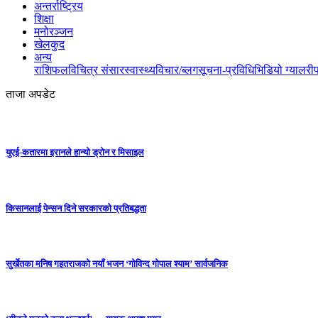
अन्तर्राष्ट्रिय
शिक्षा
मनोरञ्जन
खेलकुद
अन्य
राशिफल
विचित्र संसार
स्वास्थ्य
विचार/ब्लग
सूचना-प्रविधि
भिडियो ग्यालरी
ताजा अपडेट
युएई-कतारमा इरानले हान्यो ड्रोन र मिसाइल
किसानलाई पेन्सन दिने सरकारको प्रतिबद्धता
सुर्खेतका मनिष गहतराजको नयाँ भजन ‘गोविन्द गोपाल श्याम’ सार्वजनिक