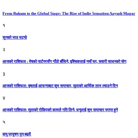
From Rukum to the Global Stage: The Rise of Indie Sensation Aayush Magar
१
सुनको भाउ घट्याे
२
आजको राशिफल : मेषको पार्टनरसँग गाँठो बाँधिने, वृश्चिकलाई नयाँ घर, सवारी साधनकाे याेग
३
आजकाे राशिफल: वृषलाई आफन्तबाट शुभ समाचार, तुलाकाे आर्थिक लाभ ल्याउने दिन
४
आजको राशिफलः तुलाकाे रोकिएको कामले गति लिने, धनुलाई शुभ समाचार प्राप्त हुने
५
वायु प्रदूषण पुनःबढ्दै