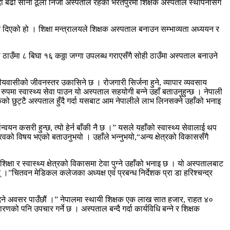
्दा बढी साना ठूला निजी अस्पताल रहेको भरतपुरमा शिक्षक अस्पताल स्थापनासँगै
िएको हो । शिक्षा मन्त्रालयले शिक्षक अस्पताल बनाउन सम्भाव्यता अध्ययन र
 ठाउँमा ८ बिघा १६ कठ्ठा जग्गा उपलब्ध गराएसँगै सोही ठाउँमा अस्पताल बनाउने
नीयवासीको जीवनस्तर उकासिने छ । रोजगारी सिर्जना हुने, व्यापार व्यवसाय
ा स्वास्थ्य सेवा पाउन यो अस्पताल सहयोगी बन्ने उहाँ बताउनुहुन्छ । नेपाली
को छुट्टै अस्पताल हुँदै गर्दा यसबाट आम नेपालीले लाभ लिनसक्ने उहाँको भनाइ
वयन कसरी हुन्छ, त्यो हेर्न बाँकी नै छ ।” यसले यहाँको स्वास्थ्य सेवालाई थप
रवको विषय भएको बताउनुभयो । उहाँले भन्नुभयो,“अन्य क्षेत्रको विकाससँगै
ा र स्वास्थ्य क्षेत्रको विकासमा टेवा पुग्ने उहाँको भनाइ छ । यो अस्पतालबाट
न् ।”चितवन मेडिकल कलेजका अध्यक्ष एवं प्रबन्ध निर्देशक प्रा डा हरिश्चन्द्र
सेवा दिने अवसर पाउँछौं ।” नेपालमा स्थायी शिक्षक एक लाख सात हजार, राहत ४०
 पनि उपचार गर्ने छ । अस्पताल बन्दै गर्दा कार्यविधि बन्ने र शिक्षक