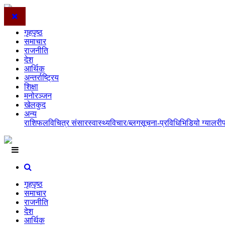
गृहपृष्ठ
समाचार
राजनीति
देश
आर्थिक
अन्तर्राष्ट्रिय
शिक्षा
मनोरञ्जन
खेलकुद
अन्य
राशिफल
विचित्र संसार
स्वास्थ्य
विचार/ब्लग
सूचना-प्रविधि
भिडियो ग्यालरी
गृहपृष्ठ
समाचार
राजनीति
देश
आर्थिक