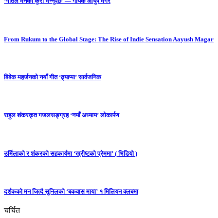
‘गीतले मनको कुरा भन्नुपर्छ’ — गायक आयुष मगर
From Rukum to the Global Stage: The Rise of Indie Sensation Aayush Magar
बिबेक महर्जनको नयाँ गीत ‘ढ्याप्पा’ सार्वजनिक
राहुल शंकरकृत गजलसङ्ग्रह ‘नयाँ अध्याय’ लोकार्पण
उर्मिलाको र शंकरको सहकार्यमा ‘ख्रीष्टको प्रेममा’ ( भिडियो )
दर्शकको मन जित्दै सुनिलको ‘बकवास माया’ १ मिलियन क्लबमा
चर्चित