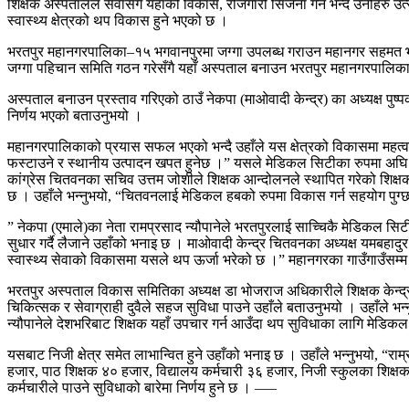
शिक्षक अस्पतालले सेवासँगै यहाँको विकास, रोजगारी सिर्जना गर्ने भन्दै उनीहर
स्वास्थ्य क्षेत्रको थप विकास हुने भएको छ ।
भरतपुर महानगरपालिका–१५ भगवानपुरमा जग्गा उपलब्ध गराउन महानगर सहमत भएसँग
जग्गा पहिचान समिति गठन गरेसँगै यहाँ अस्पताल बनाउन भरतपुर महानगरपालि
अस्पताल बनाउन प्रस्ताव गरिएको ठाउँ नेकपा (माओवादी केन्द्र) का अध्यक्ष पुष्
निर्णय भएको बताउनुभयो ।
महानगरपालिकाको प्रयास सफल भएको भन्दै उहाँले यस क्षेत्रको विकासमा महत्वपूर
फस्टाउने र स्थानीय उत्पादन खपत हुनेछ ।” यसले मेडिकल सिटीका रुपमा अघि बढ
कांग्रेस चितवनका सचिव उत्तम जोशीले शिक्षक आन्दोलनले स्थापित गरेको शिक्षक
छ । उहाँले भन्नुभयो, “चितवनलाई मेडिकल हबको रुपमा विकास गर्न सहयोग पुग्
” नेकपा (एमाले)का नेता रामप्रसाद न्यौपानेले भरतपुरलाई साच्चिकै मेडिकल सिटीक
सुधार गर्दै लैजाने उहाँको भनाइ छ । माओवादी केन्द्र चितवनका अध्यक्ष यमबहाद
स्वास्थ्य सेवाको विकासमा यसले थप ऊर्जा भरेको छ ।” महानगरका गाउँगाउँसम्म स
भरतपुर अस्पताल विकास समितिका अध्यक्ष डा भोजराज अधिकारीले शिक्षक केन्द्रीय
चिकित्सक र सेवाग्राही दुवैले सहज सुविधा पाउने उहाँले बताउनुभयो । उहाँले भन्नु
न्यौपानेले देशभरिबाट शिक्षक यहाँ उपचार गर्न आउँदा थप सुविधाका लागि मेडि
यसबाट निजी क्षेत्र समेत लाभान्वित हुने उहाँको भनाइ छ । उहाँले भन्नुभयो, “रा
हजार, पाठ शिक्षक ४० हजार, विद्यालय कर्मचारी ३६ हजार, निजी स्कुलका शिक्षक 
कर्मचारीले पाउने सुविधाको बारेमा निर्णय हुने छ । –––