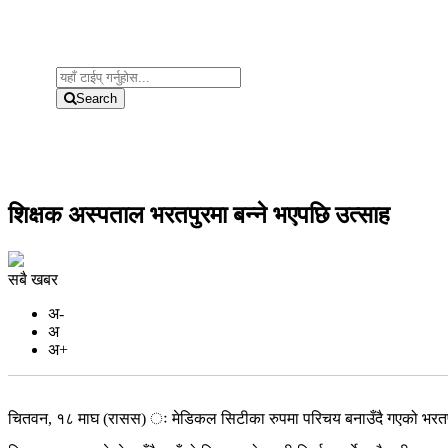
Search
शिक्षक अस्पताल भरतपुरमा बन्ने भएपछि उत्साह
सबै खबर
अ-
अ
अ+
चितवन, १८ माघ (रासस) ः मेडिकल सिटीका रुपमा परिचय बनाउँदै गएको भरतपुर