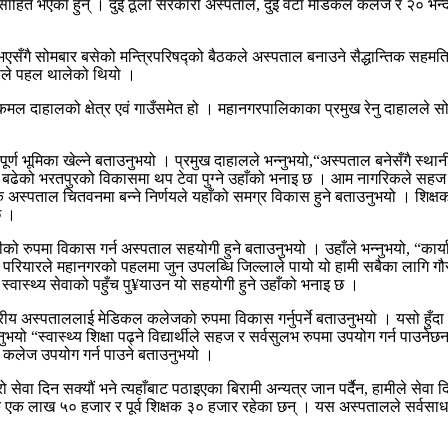
ु उत्साहित भएका हुन् । दुई ठूला सरकारी अस्पताल, दुई वटा मेडिकल कलेज र २० भन
ै सोमबार बसेको मन्त्रिपरिषद्को बैठकले अस्पताल बनाउने सैद्धान्तिक सहमति द
काले पहल थालेको थियो ।
पकमल दाहालको क्षेत्र एवं गाउँसमेत हो । महानगरपालिकाका प्रमुख रेनु दाहालले सो
्ण भूमिका खेल्ने बताउनुभयो । प्रमुख दाहालले भन्नुभयो,“अस्पताल बनेसँगै स्था
ेको भरतपुरको विकासमा थप टेवा पुग्ने उहाँको भनाइ छ । आम नागरिकले सहज रुपम
 अस्पताल चितवनमा बन्ने निर्णयले यहाँको समग्र विकास हुने बताउनुभयो । शिक्षक
छ ।
ो रुपमा विकास गर्न अस्पताल सहयोगी हुने बताउनुभयो । उहाँले भन्नुभयो, “कार्यान्
ुर परियारले महानगरको पहलमा जुन उपलब्धि जिल्लाले पायो यो हामी सबैका लागि गौ
्वास्थ्य सेवाको पहुँच पु¥याउन यो सहयोगी हुने उहाँको भनाइ छ ।
 अस्पताललाई मेडिकल कलेजको रुपमा विकास गर्नुपर्ने बताउनुभयो । यसो हुँदा शिक्ष
भयो “स्वास्थ्य शिक्षा पढ्ने विद्यार्थीले सहज र सर्वसुलभ रुपमा उपयोग गर्न पाउनेछ
कल कलेज उपयोग गर्न पाउने बताउनुभयो ।
म्रो सेवा दिन सक्यौं भने त्यहाँबाट पठाइएका बिरामी अन्यत्र जान पर्दैन, हामीले 
एक लाख ५० हजार र पूर्व शिक्षक ३० हजार रहेका छन् । यस अस्पतालले सर्वसाधारणको