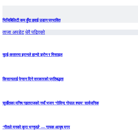
भिजिबिलिटी कम हुँदा हवाई उडान प्रभावित
ताजा अपडेट
धेरै पढिएको
युएई-कतारमा इरानले हान्यो ड्रोन र मिसाइल
किसानलाई पेन्सन दिने सरकारको प्रतिबद्धता
सुर्खेतका मनिष गहतराजको नयाँ भजन ‘गोविन्द गोपाल श्याम’ सार्वजनिक
‘गीतले मनको कुरा भन्नुपर्छ’ — गायक आयुष मगर