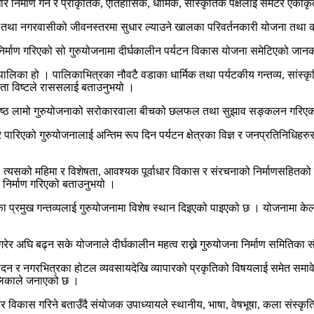
ाधार निर्माण गर्ने र प्राकृतिक, ऐतिहासिक, धार्मिक, सांस्कृतिक पक्षलाई समेट
तथा नगरवासीको जीवनस्तरमा सुधार ल्याउने खालका परिवर्तनकारी योजना तथा का
िर्माण गरिएको सो गुरुयोजनामा दीर्घकालीन पर्यटन विकास योजना समेटिएको जानक
ालिका हो । पालिकाभित्रका नौवटै वडाका धार्मिक तथा पर्यटकीय गन्तव्य, सांस्कृ
विता विष्टले राससलाई बताउनुभयो ।
 पृष्ठ लामो गुरुयोजनाको सरोकारवाला बीचको छलफल तथा सुझाव सङ्कलन गरिए
र पारिएको गुरुयोजनालाई अन्तिम रूप दिन पर्यटन क्षेत्रका विज्ञ र जनप्रतिनिधिह
तव्य, त्यसको महिमा र विशेषता, आवश्यक पूर्वाधार विकास र संरचनाको निर्माणसह
 निर्माण गरिएको बताउनुभयो ।
सहितका प्रमुख गन्तव्यलाई गुरुयोजनामा विशेष स्थान दिइएको पाइएको छ । योजनाम
रेर अघि बढ्न सके योजनाले दीर्घकालीन महत्व राख्ने गुरुयोजना निर्माण समितिका 
उत्पादन र नगरभित्रका होटल व्यवसायदेखि व्यापारको प्रकृतिको विषयलाई समेत
लिकाले जनाएको छ ।
ेर विकास गरिने बताउँदै संयोजक उपाध्यायले स्थानीय, भाषा, वेषभूषा, कला संस्कृति