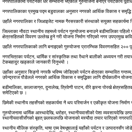
नगरपालिकामा पर्यटनका धेरै सम्भावना भएकाले गुरुयोजना बनाएर पर्यटकीय पूर्व
नगरपालिकाका प्रमुख पद्म बडुवालका अनुसार नगरको आर्थिक विकास र समृद्धि 
उहाँले नगरपालिका र जिआइजेट नामक गैरसरकारी संस्थाको सयुक्त सहकार्यमा न
जिल्लाका नौवटा स्थानीय तहमध्ये पर्यटन गुरुयोजना बनाउने बडीमालिका पहिलो प
क्षेत्रसहितको विवरण उल्लेख हुने गरी योजना निर्माण गरिएको नगर उपप्रमुख क
उहाँले नगरपालिकाको लागि बनाइएको गुरुयोजना प्रारम्भिक विवरणसहित २००
नगरभित्रका पर्यटन, धार्मिक र सांस्कृतिक तथा रैथाने बालीको अध्ययन गरी तया
टेकबहादुर खड्काले जानकारी दिनुभयो ।
उहाँका अनुसार सिङ्गो नगरकै भविष्य जोडिएको पर्यटन क्षेत्रका सम्भावित गन्
उपेन्द्रराज पौडेलले नगरको आर्थिक विकास र समृद्धिका लागि दीर्घकालीन योजना
बडीमालिका, कालाजाग्रा, दुनालेख, त्रिवेणी पाटन, वीरे झरना पोरखे क्षेत्र
समेटिएको छ ।
छिमेकी स्थानीय तहसँगको सहकार्यमा नै थप परिमार्जन र एकीकृत योजना निर्माण ग
गुरुयोजनामा धार्मिक आस्थादेखि, धरोहर, स्थानीयवासीको पेशा व्यवसायदेखि 
स्थानीयवासीसँगको बृहत् छलफलपछि योजनाको मस्यौदा तयार पारिएको नगरपा
स्थानीय मौलिक संस्कृति, भाषा एव्म वेषभूषालाई यहाँको पर्यटन र उत्पादनसँग जोड