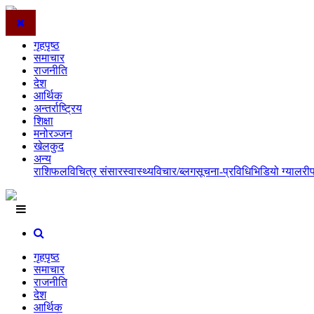
गृहपृष्ठ
समाचार
राजनीति
देश
आर्थिक
अन्तर्राष्ट्रिय
शिक्षा
मनोरञ्जन
खेलकुद
अन्य
राशिफल
विचित्र संसार
स्वास्थ्य
विचार/ब्लग
सूचना-प्रविधि
भिडियो ग्यालरी
गृहपृष्ठ
समाचार
राजनीति
देश
आर्थिक