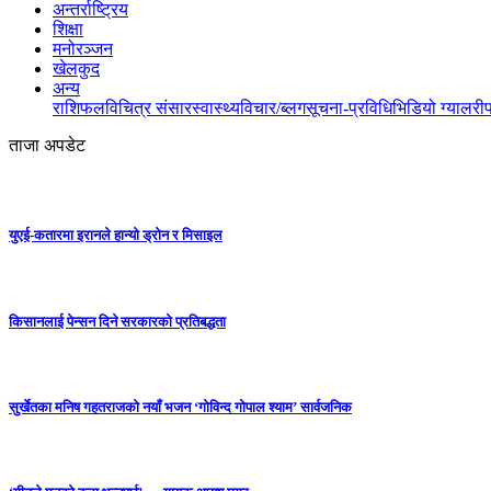
अन्तर्राष्ट्रिय
शिक्षा
मनोरञ्जन
खेलकुद
अन्य
राशिफल
विचित्र संसार
स्वास्थ्य
विचार/ब्लग
सूचना-प्रविधि
भिडियो ग्यालरी
ताजा अपडेट
युएई-कतारमा इरानले हान्यो ड्रोन र मिसाइल
किसानलाई पेन्सन दिने सरकारको प्रतिबद्धता
सुर्खेतका मनिष गहतराजको नयाँ भजन ‘गोविन्द गोपाल श्याम’ सार्वजनिक