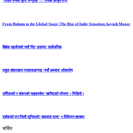
‘गीतले मनको कुरा भन्नुपर्छ’ — गायक आयुष मगर
From Rukum to the Global Stage: The Rise of Indie Sensation Aayush Magar
बिबेक महर्जनको नयाँ गीत ‘ढ्याप्पा’ सार्वजनिक
राहुल शंकरकृत गजलसङ्ग्रह ‘नयाँ अध्याय’ लोकार्पण
उर्मिलाको र शंकरको सहकार्यमा ‘ख्रीष्टको प्रेममा’ ( भिडियो )
दर्शकको मन जित्दै सुनिलको ‘बकवास माया’ १ मिलियन क्लबमा
चर्चित