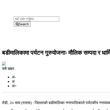
Search
बडीमालिकामा पर्यटन गुरुयोजनाः मौलिक सम्पदा र धार्मि
सबै खबर
अ-
अ
अ+
र्तडी, २० माघ (रासस) : जिल्लाको बडीमालिका नगरपालिकाले पर्यटकीय गन्तव्यको