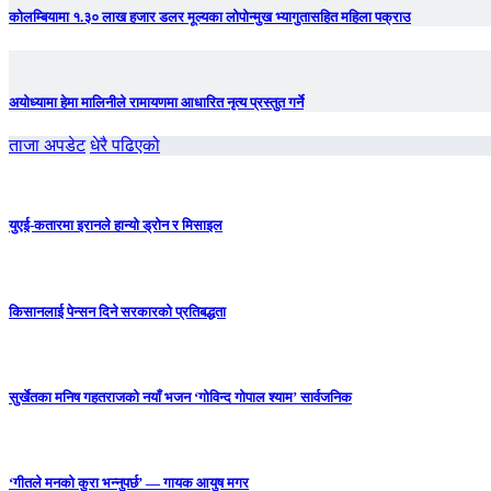
कोलम्बियामा १.३० लाख हजार डलर मूल्यका लोपोन्मुख भ्यागुतासहित महिला पक्राउ
अयोध्यामा हेमा मालिनीले रामायणमा आधारित नृत्य प्रस्तुत गर्ने
ताजा अपडेट
धेरै पढिएको
युएई-कतारमा इरानले हान्यो ड्रोन र मिसाइल
किसानलाई पेन्सन दिने सरकारको प्रतिबद्धता
सुर्खेतका मनिष गहतराजको नयाँ भजन ‘गोविन्द गोपाल श्याम’ सार्वजनिक
‘गीतले मनको कुरा भन्नुपर्छ’ — गायक आयुष मगर