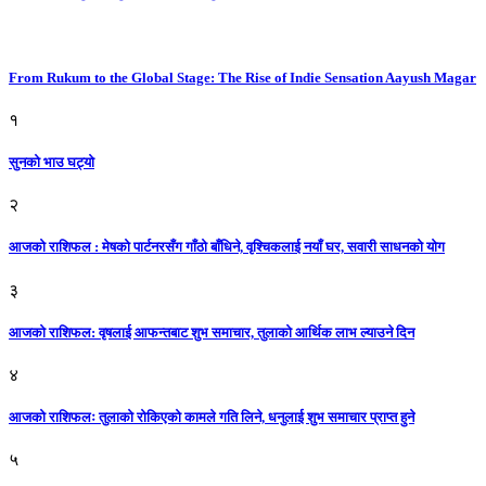
From Rukum to the Global Stage: The Rise of Indie Sensation Aayush Magar
१
सुनको भाउ घट्याे
२
आजको राशिफल : मेषको पार्टनरसँग गाँठो बाँधिने, वृश्चिकलाई नयाँ घर, सवारी साधनकाे याेग
३
आजकाे राशिफल: वृषलाई आफन्तबाट शुभ समाचार, तुलाकाे आर्थिक लाभ ल्याउने दिन
४
आजको राशिफलः तुलाकाे रोकिएको कामले गति लिने, धनुलाई शुभ समाचार प्राप्त हुने
५