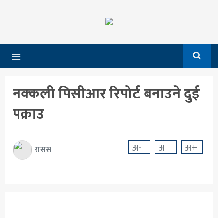
गृहपृष्ठ
समाचार
राजनीति
नक्कली पिसीआर रिपोर्ट बनाउने दुई
देश
पक्राउ
आर्थिक
अन्तर्राष्ट्रिय
अ-
अ
अ+
रासस
शिक्षा
मनोरञ्जन
खेलकुद