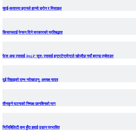
युएई-कतारमा इरानले हान्यो ड्रोन र मिसाइल
किसानलाई पेन्सन दिने सरकारको प्रतिबद्धता
फेस अफ एसवाई २०८२’ सुरु: एसवाई इन्टरटेन्टमेन्टले खोज्दैछ नयाँ ब्रान्ड एम्बेसडर
दुई तिहाइको दम्भ नदेखाउनू- अध्यक्ष यादव
तीनकुने घटनाकाे निष्पक्ष छानबिनकाे माग
भिजिबिलिटी कम हुँदा हवाई उडान प्रभावित