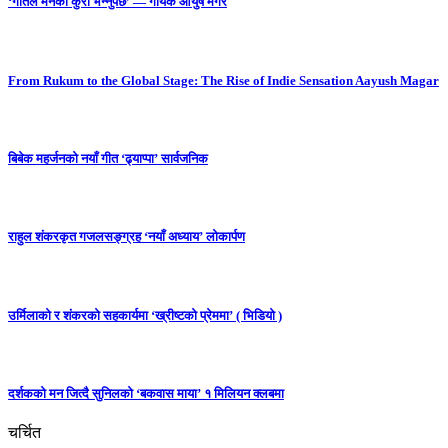
‘गीतले मनको कुरा भन्नुपर्छ’ — गायक आयुष मगर
From Rukum to the Global Stage: The Rise of Indie Sensation Aayush Magar
बिबेक महर्जनको नयाँ गीत ‘ढ्याप्पा’ सार्वजनिक
राहुल शंकरकृत गजलसङ्ग्रह ‘नयाँ अध्याय’ लोकार्पण
उर्मिलाको र शंकरको सहकार्यमा ‘ख्रीष्टको प्रेममा’ ( भिडियो )
दर्शकको मन जित्दै सुनिलको ‘बकवास माया’ १ मिलियन क्लबमा
चर्चित