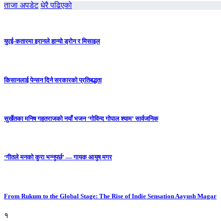
ताजा अपडेट
धेरै पढिएको
युएई-कतारमा इरानले हान्यो ड्रोन र मिसाइल
किसानलाई पेन्सन दिने सरकारको प्रतिबद्धता
सुर्खेतका मनिष गहतराजको नयाँ भजन ‘गोविन्द गोपाल श्याम’ सार्वजनिक
‘गीतले मनको कुरा भन्नुपर्छ’ — गायक आयुष मगर
From Rukum to the Global Stage: The Rise of Indie Sensation Aayush Magar
१