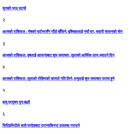
सुनको भाउ घट्याे
२
आजको राशिफल : मेषको पार्टनरसँग गाँठो बाँधिने, वृश्चिकलाई नयाँ घर, सवारी साधनकाे याेग
३
आजकाे राशिफल: वृषलाई आफन्तबाट शुभ समाचार, तुलाकाे आर्थिक लाभ ल्याउने दिन
४
आजको राशिफलः तुलाकाे रोकिएको कामले गति लिने, धनुलाई शुभ समाचार प्राप्त हुने
५
वायु प्रदूषण पुनःबढ्दै
६
सिटिइभिटीले सातै प्रदेशबाट ट्रान्सक्रिप्ट उपलब्ध गराउने