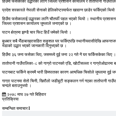
हिउँमा फसेकाको उद्धारका लागि जिल्ला प्रशासन कार्यालय र तातोपानी गाउँपाल
प्रदेश सरकारले नेपाली सेनाको हेलिकोप्टरमार्फत खाद्यन्न छाडेर फर्किएको थि
हिउँमा फसेकालाई उद्धारका लागि चौतर्फी पहल भएको थियो । स्थानीय प्रशासनक
जिल्ला प्रशासन कार्यालय जुम्लाले जनाएको छ ।
पाटन क्षेत्रमा झण्डै चार फिट हिउँ जमेको थियो ।
बुधबार सबै भेँडाबाख्रासहित सकुशल घर फर्किएपछि स्थानीयवासीदेखि आफन्तजनमा 
भेडाको उद्धार भएको जानकारी दिनुभएको छ ।
हिउँमा ३६ जना फसेका थिए, जसमध्ये दुई जना २२ गते नै घर फर्किसकेका थिए 
तातोपानी गाउँपालिका–८ को गाग्रो पाटनको एडि, खोटीसल्ला र गाग्रोओढारमा 
पाटनबाट फर्किने क्रममै भारी हिमपातका कारण अत्यधिक चिसोले जुम्लामा दुई जन
गाग्रा पाटनमा सेतो चिनी, खिरौलो जडीबुटी सङ्कलन गर्न गएका तातोपानी गाउँपालि
चन्दले बताउनुभयो ।
२०७८ माघ २७ गते बिहिवार
प्रतिक्रिया
सम्बन्धित समाचार