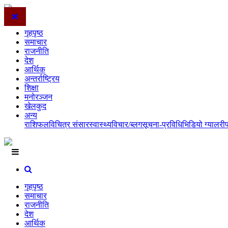
गृहपृष्ठ
समाचार
राजनीति
देश
आर्थिक
अन्तर्राष्ट्रिय
शिक्षा
मनोरञ्जन
खेलकुद
अन्य
राशिफल
विचित्र संसार
स्वास्थ्य
विचार/ब्लग
सूचना-प्रविधि
भिडियो ग्यालरी
गृहपृष्ठ
समाचार
राजनीति
देश
आर्थिक