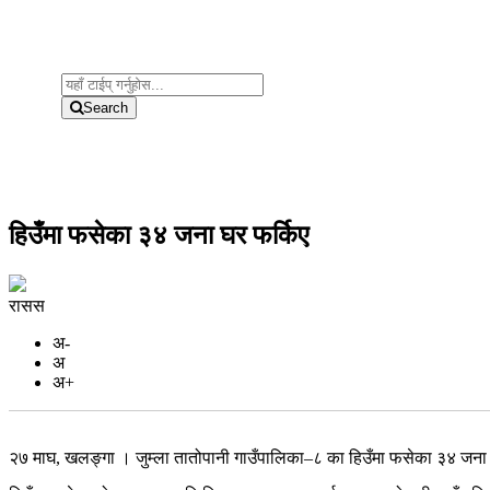
Search
हिउँमा फसेका ३४ जना घर फर्किए
रासस
अ-
अ
अ+
२७ माघ, खलङ्गा । जुम्ला तातोपानी गाउँपालिका–८ का हिउँमा फसेका ३४ जना