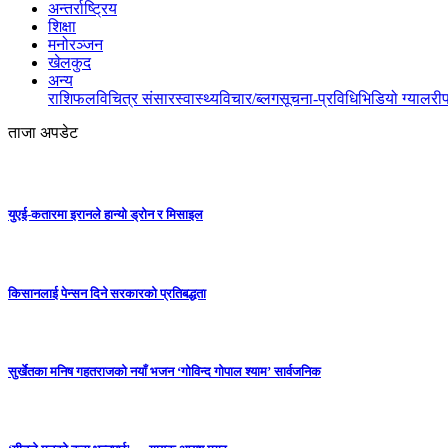
अन्तर्राष्ट्रिय
शिक्षा
मनोरञ्जन
खेलकुद
अन्य
राशिफल
विचित्र संसार
स्वास्थ्य
विचार/ब्लग
सूचना-प्रविधि
भिडियो ग्यालरी
ताजा अपडेट
युएई-कतारमा इरानले हान्यो ड्रोन र मिसाइल
किसानलाई पेन्सन दिने सरकारको प्रतिबद्धता
सुर्खेतका मनिष गहतराजको नयाँ भजन ‘गोविन्द गोपाल श्याम’ सार्वजनिक