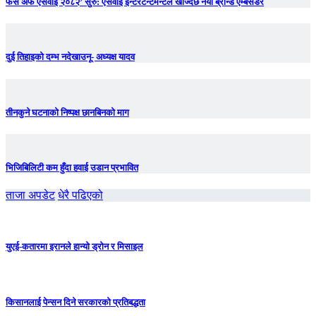
फेस अफ एसवाई २०८२’ सुरु: एसवाई इन्टरटेन्टमेन्टले खोज्दैछ नयाँ ब्रान्ड एम्बेसडर
दुई तिहाइको दम्भ नदेखाउनू- अध्यक्ष यादव
तीनकुने घटनाकाे निष्पक्ष छानबिनकाे माग
भिजिबिलिटी कम हुँदा हवाई उडान प्रभावित
ताजा अपडेट
धेरै पढिएको
युएई-कतारमा इरानले हान्यो ड्रोन र मिसाइल
किसानलाई पेन्सन दिने सरकारको प्रतिबद्धता