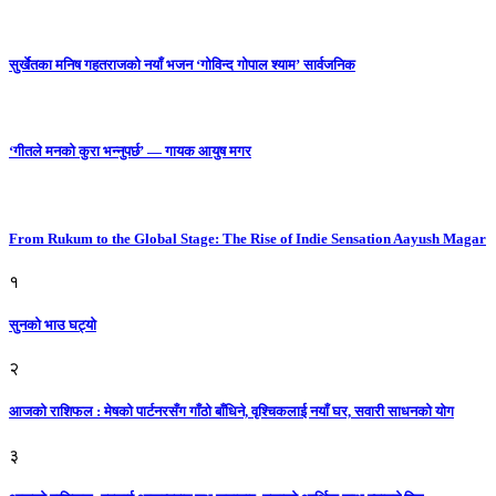
सुर्खेतका मनिष गहतराजको नयाँ भजन ‘गोविन्द गोपाल श्याम’ सार्वजनिक
‘गीतले मनको कुरा भन्नुपर्छ’ — गायक आयुष मगर
From Rukum to the Global Stage: The Rise of Indie Sensation Aayush Magar
१
सुनको भाउ घट्याे
२
आजको राशिफल : मेषको पार्टनरसँग गाँठो बाँधिने, वृश्चिकलाई नयाँ घर, सवारी साधनकाे याेग
३