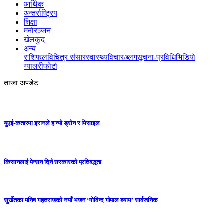
आर्थिक
अन्तर्राष्ट्रिय
शिक्षा
मनोरञ्जन
खेलकुद
अन्य
राशिफल
विचित्र संसार
स्वास्थ्य
विचार/ब्लग
सूचना-प्रविधि
भिडियो
ग्यालरी
फोटो
ताजा अपडेट
युएई-कतारमा इरानले हान्यो ड्रोन र मिसाइल
किसानलाई पेन्सन दिने सरकारको प्रतिबद्धता
सुर्खेतका मनिष गहतराजको नयाँ भजन ‘गोविन्द गोपाल श्याम’ सार्वजनिक