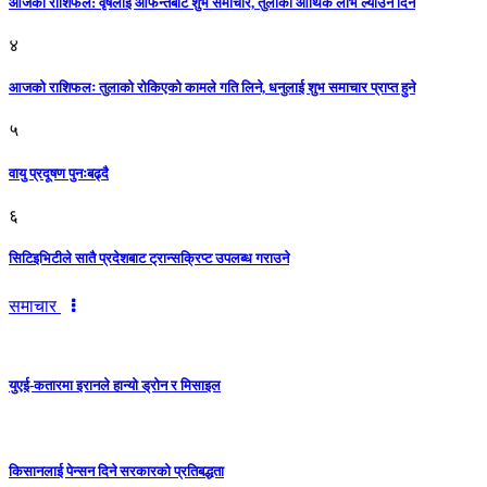
आजकाे राशिफल: वृषलाई आफन्तबाट शुभ समाचार, तुलाकाे आर्थिक लाभ ल्याउने दिन
४
आजको राशिफलः तुलाकाे रोकिएको कामले गति लिने, धनुलाई शुभ समाचार प्राप्त हुने
५
वायु प्रदूषण पुनःबढ्दै
६
सिटिइभिटीले सातै प्रदेशबाट ट्रान्सक्रिप्ट उपलब्ध गराउने
समाचार
युएई-कतारमा इरानले हान्यो ड्रोन र मिसाइल
किसानलाई पेन्सन दिने सरकारको प्रतिबद्धता