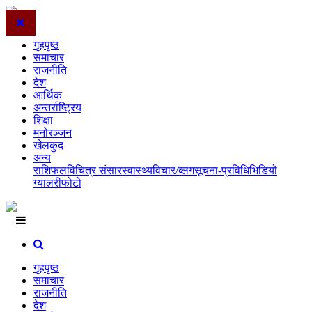
गृहपृष्ठ
समाचार
राजनीति
देश
आर्थिक
अन्तर्राष्ट्रिय
शिक्षा
मनोरञ्जन
खेलकुद
अन्य
राशिफल
विचित्र संसार
स्वास्थ्य
विचार/ब्लग
सूचना-प्रविधि
भिडियो
ग्यालरी
फोटो
गृहपृष्ठ
समाचार
राजनीति
देश