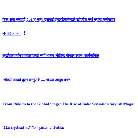
फेस अफ एसवाई २०८२’ सुरु: एसवाई इन्टरटेन्टमेन्टले खोज्दैछ नयाँ ब्रान्ड एम्बेसडर
मनोरञ्जन
सुर्खेतका मनिष गहतराजको नयाँ भजन ‘गोविन्द गोपाल श्याम’ सार्वजनिक
‘गीतले मनको कुरा भन्नुपर्छ’ — गायक आयुष मगर
From Rukum to the Global Stage: The Rise of Indie Sensation Aayush Magar
बिबेक महर्जनको नयाँ गीत ‘ढ्याप्पा’ सार्वजनिक