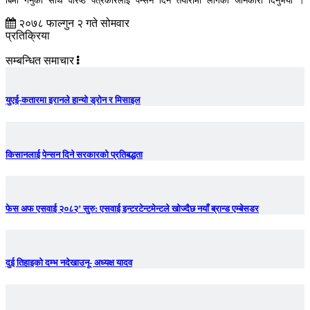
बिमा गर्नुका साथै वरिष्ठ पत्रकारलाई पेन्सन दिने तयारीमा लागेको जानकारी दिनुभयो । 
२०७८ फाल्गुन २ गते सोमवार
प्रतिक्रिया
सम्बन्धित समाचार
युएई-कतारमा इरानले हान्यो ड्रोन र मिसाइल
किसानलाई पेन्सन दिने सरकारको प्रतिबद्धता
फेस अफ एसवाई २०८२’ सुरु: एसवाई इन्टरटेन्टमेन्टले खोज्दैछ नयाँ ब्रान्ड एम्बेसडर
दुई तिहाइको दम्भ नदेखाउनू- अध्यक्ष यादव