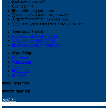
नयाँ बानेश्वर, काठमाडौं
01-4115444
sabaikhabar@gmail.com
प्रेस काउन्सिल दर्ता नं. : ७३/०७०-०७१
सूचना विभाग दर्ता नं. : २८९/०७३-०७४
पुनः दर्ता: सूचना विभाग दर्ता नं. : २६५२/०७७ -०७८
विज्ञापनका लागि सम्पर्क
TEXAS MEDIA PVT. LTD.
01-4115000, 9801230011
adv.sabaikhabar@gmail.com
सोसल मिडिया
facebook
Instagram
𝕏.com
Youtube
Tiktok
अध्यक्ष
: रोजन श्रेष्ठ
सम्पादक
: सागर शर्मा
हाम्रो टीम