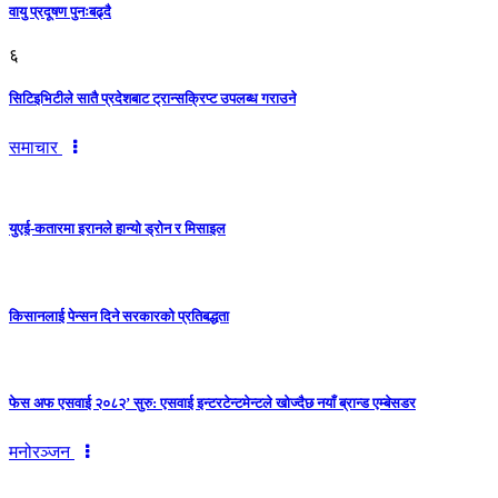
वायु प्रदूषण पुनःबढ्दै
६
सिटिइभिटीले सातै प्रदेशबाट ट्रान्सक्रिप्ट उपलब्ध गराउने
समाचार
युएई-कतारमा इरानले हान्यो ड्रोन र मिसाइल
किसानलाई पेन्सन दिने सरकारको प्रतिबद्धता
फेस अफ एसवाई २०८२’ सुरु: एसवाई इन्टरटेन्टमेन्टले खोज्दैछ नयाँ ब्रान्ड एम्बेसडर
मनोरञ्जन