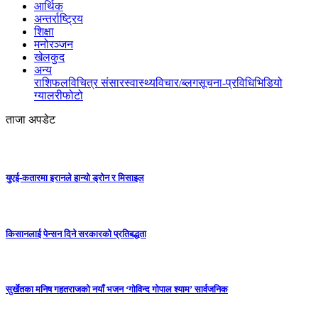
आर्थिक
अन्तर्राष्ट्रिय
शिक्षा
मनोरञ्जन
खेलकुद
अन्य
राशिफल
विचित्र संसार
स्वास्थ्य
विचार/ब्लग
सूचना-प्रविधि
भिडियो
ग्यालरी
फोटो
ताजा अपडेट
युएई-कतारमा इरानले हान्यो ड्रोन र मिसाइल
किसानलाई पेन्सन दिने सरकारको प्रतिबद्धता
सुर्खेतका मनिष गहतराजको नयाँ भजन ‘गोविन्द गोपाल श्याम’ सार्वजनिक