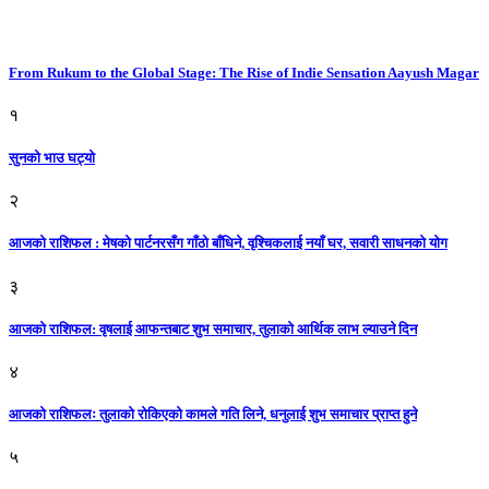
From Rukum to the Global Stage: The Rise of Indie Sensation Aayush Magar
१
सुनको भाउ घट्याे
२
आजको राशिफल : मेषको पार्टनरसँग गाँठो बाँधिने, वृश्चिकलाई नयाँ घर, सवारी साधनकाे याेग
३
आजकाे राशिफल: वृषलाई आफन्तबाट शुभ समाचार, तुलाकाे आर्थिक लाभ ल्याउने दिन
४
आजको राशिफलः तुलाकाे रोकिएको कामले गति लिने, धनुलाई शुभ समाचार प्राप्त हुने
५