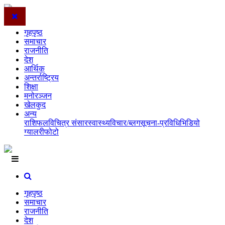
गृहपृष्ठ
समाचार
राजनीति
देश
आर्थिक
अन्तर्राष्ट्रिय
शिक्षा
मनोरञ्जन
खेलकुद
अन्य
राशिफल
विचित्र संसार
स्वास्थ्य
विचार/ब्लग
सूचना-प्रविधि
भिडियो
ग्यालरी
फोटो
गृहपृष्ठ
समाचार
राजनीति
देश