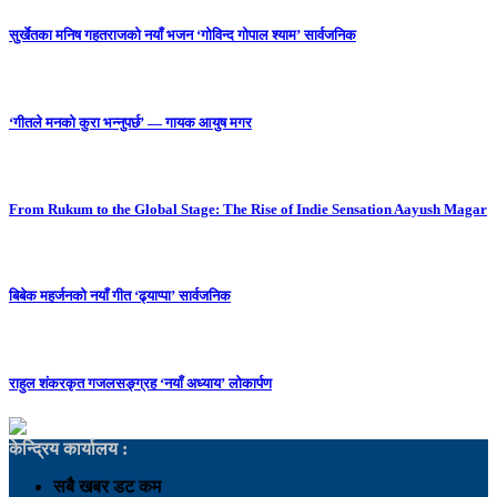
सुर्खेतका मनिष गहतराजको नयाँ भजन ‘गोविन्द गोपाल श्याम’ सार्वजनिक
‘गीतले मनको कुरा भन्नुपर्छ’ — गायक आयुष मगर
From Rukum to the Global Stage: The Rise of Indie Sensation Aayush Magar
बिबेक महर्जनको नयाँ गीत ‘ढ्याप्पा’ सार्वजनिक
राहुल शंकरकृत गजलसङ्ग्रह ‘नयाँ अध्याय’ लोकार्पण
केन्द्रिय कार्यालय :
सबै खबर डट कम