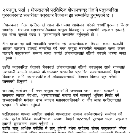
२ फागुन, पर्सा । मोफसलको प्रतिष्ठित गोपालचन्द्र गोतामे पत्रकारिता
पुरस्कारबाट सप्तरीका पत्रकार वैजनाथ झा सम्मानित हुनुभएको छ ।
गोपालचन्द्र गौतम प्रतिष्ठानले आज वीरगञ्जमा आयोजना गरेको ११औँ पुरस्कार वितरण 
समारोहमा वीरगञ्ज महानगरपालिकाका प्रमुख विजयकुमार सरावगीले पत्रकार झालाई 
एक तोला सुनको पदक र प्रमाणपत्रले सम्मानित गर्नुभएको हो ।

तीन दशकभन्दा बढी समयदेखि सप्तरीमा रही जनसरोकारका विषयमा कलम चलाउँदै 
आएका पत्रकार झालाई सम्मानित गर्दै नगर प्रमुख सरावगीले जनताका पक्षमा कलम 
चलाउने पत्रकारको सम्मान जस्ता कार्यले लोकतन्त्रलाई बलियो बनाउने धारणा व्यक्त 
गर्नुभयो । 

उहाँले पत्रकारिता क्षेत्रको विकासले लोकतन्त्रलाई बलियो बनाउनुका साथै राज्यलाई 
उत्तरदायी बनाउने भएकाले वीरगञ्जबाट प्रकाशित प्रसारित सञ्चारमाध्यमको दिगो 
विकासका लागि महानगरपालिकाले लोककल्याणकारी विज्ञापन वितरण सुरु गरेको 
जानकारी दिनुभयो ।

सभालाई सम्बोधन गर्दै नगर प्रमुख सरावगीले जनताका पक्षमा कलम चलाउने र 
समाजमा व्यापक भेदभाव, भ्रष्टाचारलाई समाप्त पार्न महत्वपूर्ण भूमिका निर्वाह गर्ने 
सञ्चारकर्मीको मनोबल उच्च बनाउन महानगरपालिकाले रु पाँच लाख प्रतिष्ठानलाई 
प्रदान गर्ने घोषणा गर्नुभयो ।

प्रतिष्ठानका अध्यक्ष जगदिश शर्माको अध्यक्षतामा सम्पन्न कार्यक्रमलाई सम्बोधन गर्दै 
मधेस प्रदेश मिडिया काउन्सिलका अध्यक्ष शिवहरि भट्टराईले पुरस्कृत भएका पत्रकार 
झालाई शुभकामना व्यक्त गर्नुभयो । 

उहाँले चालू आर्थिक वर्षदेखि नै लागू हुनेगरी मधेस प्रदेशमा रहेका पत्रकारको जीवन 