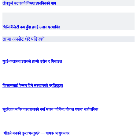
तीनकुने घटनाकाे निष्पक्ष छानबिनकाे माग
भिजिबिलिटी कम हुँदा हवाई उडान प्रभावित
ताजा अपडेट
धेरै पढिएको
युएई-कतारमा इरानले हान्यो ड्रोन र मिसाइल
किसानलाई पेन्सन दिने सरकारको प्रतिबद्धता
सुर्खेतका मनिष गहतराजको नयाँ भजन ‘गोविन्द गोपाल श्याम’ सार्वजनिक
‘गीतले मनको कुरा भन्नुपर्छ’ — गायक आयुष मगर