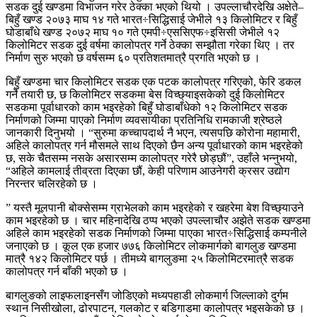
सडक दुई खण्डमा विभाजन गरेर ठेक्का भएको थियो । उपल्लाचौरदेखि अक्षेते–
बिहुँ खण्ड २०७३ माघ १४ गते भारत÷सिद्धिसाई जेभीले १३ किलोमिटर र बिहुँ
घोडाबाँधे खण्ड २०७२ माघ १० गते एमपी÷एससिएफ÷इसिसी जेभीले १२
किलोमिटर सडक दुई वर्षमा कालोपत्र गर्ने ठेक्का सम्झौता गरेका थिए । तर
निर्माण सुरु भएको छ वर्षसम्म ६० प्रतिशतमात्रै प्रगति भएको छ ।
बिहुँ खण्डमा चार किलोमिटर सडक एक पटक कालोपत्र गरिएको, फेरि डकल
गर्ने तयारी छ, छ किलोमिटर सडकमा बेस विच्छ्याइसकेको दुई किलोमिटर
सडकमा पूर्वाधारको काम भइरहेको बिहुँ घोडाबाँधेको १२ किलोमिटर सडक
निर्माणको जिम्मा पाएको निर्माण व्यवसायीका प्रतिनिधि रामकाजी श्रेष्ठले
जानकारी दिनुभयो । “सुरुमा कच्चापदार्थ नै भएन, त्यसपछि कोरोना महामारी,
अहिले कालोपत्र गर्न मौसमले साथ दिएको छैन अन्य पूर्वाधारको काम भइरहेको
छ, सके चैतसम्म नसके असारसम्म कालोपत्र गरेरै छोड्छौं”, उहाँले भन्नुभयो,
“अहिले कामलाई तीव्रता दिएका छौं, केही परिणाम आउनेगरी क्रसर उद्योग
निरन्तर चलिरहेको छ ।
” यस्तै मूलपानी बोक्सेसम्म ग्राभेलको काम भइरहेको र खहरेमा बेश विच्छ्याउने
काम भइरहेको छ । चार महिनादेखि ठप्प भएको उपल्लाचौर अझेते सडक खण्डमा
अहिले काम भइरहेको सडक निर्माणको जिम्मा पाएका भारत÷सिद्धिसाई कम्पनीले
जनाएको छ । कूल एक हजार ७७६ किलोमिटर लोकमार्गको बागलुङ खण्डमा
मात्रै १४२ किलोमिटर पर्छ । तीमध्ये बागलुङमा २५ किलोमिटरमात्रै सडक
कालोपत्र गर्न बाँकी भएको छ ।
बागलुङको लाइफलाइनसँग जोडिएको मध्यपहाडी लोकमार्ग जिल्लाको दुर्गम
स्थान निसीखोला, ढोरपाटन, गलकोट र बडिगाडमा कालोपत्र भइसकेको छ ।