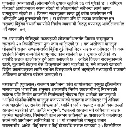
पुष्पलाल (मध्यपहाडी) लोकमार्गको ट्र्याक खुलेको २४ वर्ष पुगेको छ । राष्ट्रिय
गौरवको आयोजनाका रुपमा रहेको यो लोकमार्गको सबैभन्दा लामो खण्ड
बागलुङमा रहेको छ । जिल्ला सदरमुकाम खण्ड दुई वर्षमा कालोपत्र गर्ने
भनिएपनि अझै हुनसकेको छैन । छ वर्षसम्म पनि यो सडक कालोपत्र हुन
नसक्दा बिहुँका स्थानीयवासीले निर्माण व्यवसायी विरुद्ध चरणबद्ध आन्दोलनसमेत
गर्दै आएका छन् ।
गत असारपछि रोकिएको मध्यपहाडी लोकमार्गअन्तर्गत जिल्ला सदरमुकाम
खण्डको २५ किलोमिटरमा पुनः काम थालिएको छ । गत असोजमा बागलुङ
घोडाबाँधे सडक खण्डअन्तर्गत बिहुँमा दुई किलोमिटर सडक कालोपत्र गरेर काम
छाडेको निर्माण कम्पनीले फागुनबाट काम थालेको छ । ट्र्याक खोलेको २४
वर्षपछि सडक कालोपत्र हुने आश पलाएको छ । अहिले जिल्ला सदरमुकामको
खहरे, मूलपानी क्षेत्रमा बेस विच्छ्याउने कार्य भइरहेको छ, भने उपल्लो खण्डको
बिहुँमा कालोपत्रका लागि ग्राभेल विच्छ्याउने कार्य भइरहेको मध्यपहाडी राजमार्ग
आयोजना कार्यालय पर्वतले जनाएको छ ।
मध्यपहाडी (पुष्पलाल) राजमार्ग आयोजना पर्वत कार्यालयका प्रमुख इञ्जिनीयर
नारायणदत्त भण्डारीका अनुसार असारपछि निर्माण व्यवसायीलाई निरन्तरको
ताकेता पछि निर्माण कम्पनीले निर्माणलाई तीव्रता दिन थालेको बताउनुभयो ।
“अहिले घोडाँबाधेदेखि बागलुङ बजारसम्मको सडकमा कालोपत्र गर्नु अघिका
काम भइरहेको छ, सवबेश विच्छ्याउने, ग्याबिन भर्ने र कल्र्भट बनाउने काम तल्लो
खण्डमा भइरहेको छ”, उहाँले भन्नुभयो, “उपल्लो खण्डमा भने अधिकांश सडक
ग्राभेल भइरहेकोछ, निर्माणको काम लगभग सकिएको छ, असारअघि कालोपत्र
सक्ने गरी आयोजना लागिपरेको छ ।” यो राजमार्गको बागलुङ बजार
उपल्लाचौर–अक्षेते–बिहुँ खण्ड र बिहुँ घोडाबाँधे सडक खण्डको २५ किलोमिटर