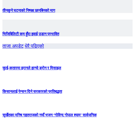
तीनकुने घटनाकाे निष्पक्ष छानबिनकाे माग
भिजिबिलिटी कम हुँदा हवाई उडान प्रभावित
ताजा अपडेट
धेरै पढिएको
युएई-कतारमा इरानले हान्यो ड्रोन र मिसाइल
किसानलाई पेन्सन दिने सरकारको प्रतिबद्धता
सुर्खेतका मनिष गहतराजको नयाँ भजन ‘गोविन्द गोपाल श्याम’ सार्वजनिक