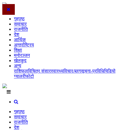
गृहपृष्ठ
समाचार
राजनीति
देश
आर्थिक
अन्तर्राष्ट्रिय
शिक्षा
मनोरञ्जन
खेलकुद
अन्य
राशिफल
विचित्र संसार
स्वास्थ्य
विचार/ब्लग
सूचना-प्रविधि
भिडियो
ग्यालरी
फोटो
गृहपृष्ठ
समाचार
राजनीति
देश