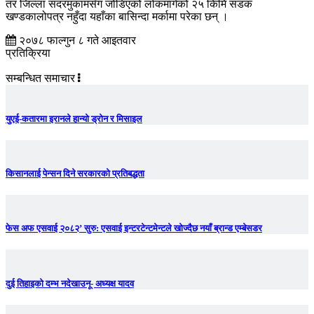
तर जिल्ला सदरमुकामसँग जोडिएको लोकमार्गको २५ किमि सडक
खण्डकालोपत्र नहुँदा यहाँका बासिन्दा मर्कामा परेका छन् ।
२०७८ फाल्गुन ८ गते आइतवार
प्रतिक्रिया
सम्बन्धित समाचार
युएई-कतारमा इरानले हान्यो ड्रोन र मिसाइल
किसानलाई पेन्सन दिने सरकारको प्रतिबद्धता
फेस अफ एसवाई २०८२’ सुरु: एसवाई इन्टरटेन्टमेन्टले खोज्दैछ नयाँ ब्रान्ड एम्बेसडर
दुई तिहाइको दम्भ नदेखाउनू- अध्यक्ष यादव