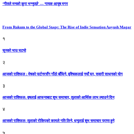
‘गीतले मनको कुरा भन्नुपर्छ’ — गायक आयुष मगर
From Rukum to the Global Stage: The Rise of Indie Sensation Aayush Magar
१
सुनको भाउ घट्याे
२
आजको राशिफल : मेषको पार्टनरसँग गाँठो बाँधिने, वृश्चिकलाई नयाँ घर, सवारी साधनकाे याेग
३
आजकाे राशिफल: वृषलाई आफन्तबाट शुभ समाचार, तुलाकाे आर्थिक लाभ ल्याउने दिन
४
आजको राशिफलः तुलाकाे रोकिएको कामले गति लिने, धनुलाई शुभ समाचार प्राप्त हुने
५