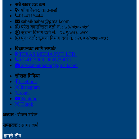
सबै खबर डट कम
नयाँ बानेश्वर, काठमाडौं
01-4115444
sabaikhabar@gmail.com
प्रेस काउन्सिल दर्ता नं. : ७३/०७०-०७१
सूचना विभाग दर्ता नं. : २८९/०७३-०७४
पुनः दर्ता: सूचना विभाग दर्ता नं. : २६५२/०७७ -०७८
विज्ञापनका लागि सम्पर्क
TEXAS MEDIA PVT. LTD.
01-4115000, 9801230011
adv.sabaikhabar@gmail.com
सोसल मिडिया
facebook
Instagram
𝕏.com
Youtube
Tiktok
अध्यक्ष
: रोजन श्रेष्ठ
सम्पादक
: सागर शर्मा
हाम्रो टीम