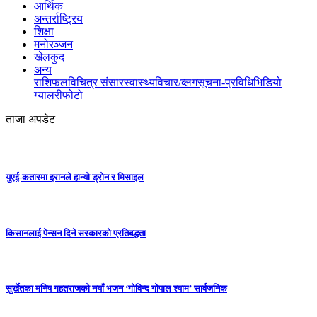
आर्थिक
अन्तर्राष्ट्रिय
शिक्षा
मनोरञ्जन
खेलकुद
अन्य
राशिफल
विचित्र संसार
स्वास्थ्य
विचार/ब्लग
सूचना-प्रविधि
भिडियो
ग्यालरी
फोटो
ताजा अपडेट
युएई-कतारमा इरानले हान्यो ड्रोन र मिसाइल
किसानलाई पेन्सन दिने सरकारको प्रतिबद्धता
सुर्खेतका मनिष गहतराजको नयाँ भजन ‘गोविन्द गोपाल श्याम’ सार्वजनिक