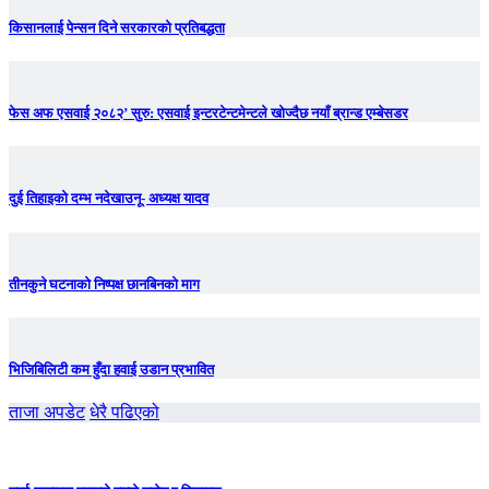
किसानलाई पेन्सन दिने सरकारको प्रतिबद्धता
फेस अफ एसवाई २०८२’ सुरु: एसवाई इन्टरटेन्टमेन्टले खोज्दैछ नयाँ ब्रान्ड एम्बेसडर
दुई तिहाइको दम्भ नदेखाउनू- अध्यक्ष यादव
तीनकुने घटनाकाे निष्पक्ष छानबिनकाे माग
भिजिबिलिटी कम हुँदा हवाई उडान प्रभावित
ताजा अपडेट
धेरै पढिएको