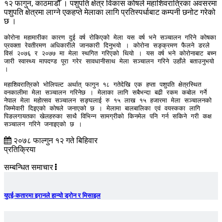
१२ फागुन, काठमाडौँ । पशुपति क्षेत्र विकास कोषले महाशिवरात्रिका अवसरमा
पशुपति क्षेत्रमा लाग्ने एकहप्ते मेलाका लागि प्रतिस्पर्धाबाट कम्पनी छनोट गरेको
छ ।
कोरोना महामारीका कारण दुई वर्ष रोकिएको मेला यस वर्ष भने सञ्चालन गरिने कोषका 
प्रवक्ता रेवतीरमण अधिकारीले जानकारी दिनुभयो । कोरोना सङ्क्रमण फैलने डरले 
विसं २०७६ र २०७७ मा मेला स्थगित गरिएको थियो । यस वर्ष भने कोरोनाबाट बच्न 
जारी स्वास्थ्य मापदण्ड पूरा गरेर सावधानीसाथ मेला सञ्चालन गरिने उहाँले बताउनुभयो 
।

महाशिवरात्रिको भोलिपल्ट अर्थात् फागुन १८ गतेदेखि एक हप्ता पशुपति क्षेत्रस्थित 
वनकालीमा मेला सञ्चालन गरिनेछ । मेलाका लागि सबैभन्दा बढी रकम कबोल गर्ने 
नेपाल मेला महोत्सव सञ्चालन सङ्घलाई रु १५ लाख १५ हजारमा मेला सञ्चालनको 
जिम्मेवारी दिइएको कोषले जनाएको छ । मेलामा बालबालिका एवं वयस्कका लागि 
पिङलगायतका खेलहरुका साथै विभिन्न सामग्रीको किनमेल पनि गर्न सकिने गरी कक्ष 
सञ्चालन गरिने जनाइएको छ ।
२०७८ फाल्गुन १२ गते बिहिवार
प्रतिक्रिया
सम्बन्धित समाचार
युएई-कतारमा इरानले हान्यो ड्रोन र मिसाइल