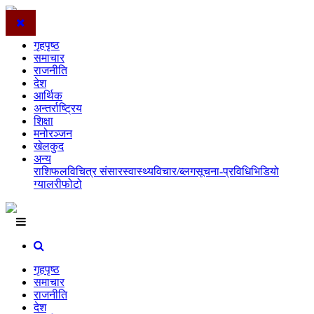
गृहपृष्ठ
समाचार
राजनीति
देश
आर्थिक
अन्तर्राष्ट्रिय
शिक्षा
मनोरञ्जन
खेलकुद
अन्य
राशिफल
विचित्र संसार
स्वास्थ्य
विचार/ब्लग
सूचना-प्रविधि
भिडियो
ग्यालरी
फोटो
गृहपृष्ठ
समाचार
राजनीति
देश