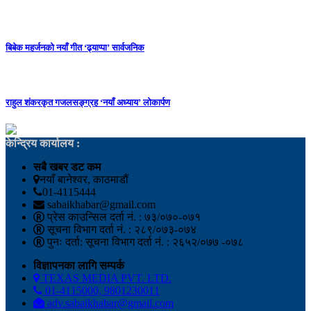
बिबेक महर्जनको नयाँ गीत ‘ढ्याप्पा’ सार्वजनिक
राहुल शंकरकृत गजलसङ्ग्रह ‘नयाँ अध्याय’ लोकार्पण
केन्द्रिय कार्यालय :
सबै खबर डट कम
नयाँ बानेश्वर, काठमाडौं
01-4115444
sabaikhabar@gmail.com
प्रेस काउन्सिल दर्ता नं. : ७३/०७०-०७१
सूचना विभाग दर्ता नं. : २८९/०७३-०७४
पुनः दर्ता: सूचना विभाग दर्ता नं. : २६५२/०७७ -०७८
विज्ञापनका लागि सम्पर्क
TEXAS MEDIA PVT. LTD.
01-4115000, 9801230011
adv.sabaikhabar@gmail.com