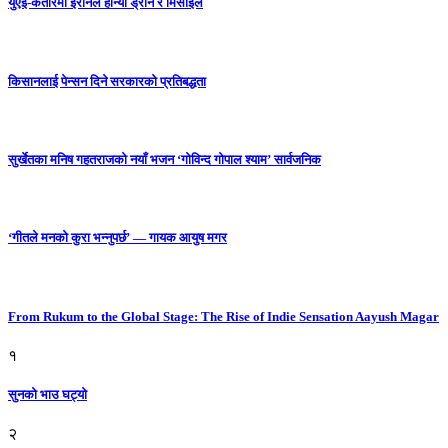
युएई-कतारमा इरानले हान्यो ड्रोन र मिसाइल
किसानलाई पेन्सन दिने सरकारको प्रतिबद्धता
सुर्खेतका मनिष गहतराजको नयाँ भजन ‘गोविन्द गोपाल श्याम’ सार्वजनिक
‘गीतले मनको कुरा भन्नुपर्छ’ — गायक आयुष मगर
From Rukum to the Global Stage: The Rise of Indie Sensation Aayush Magar
१
सुनको भाउ घट्याे
२