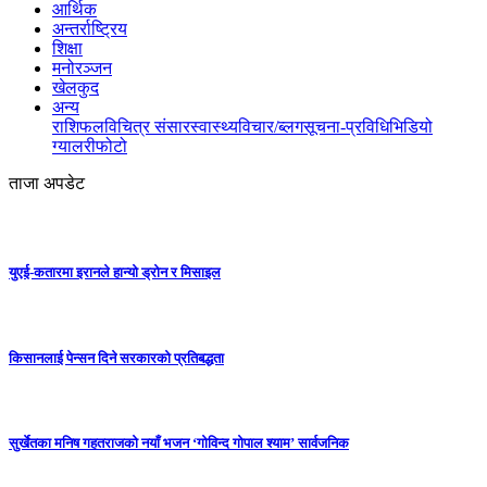
आर्थिक
अन्तर्राष्ट्रिय
शिक्षा
मनोरञ्जन
खेलकुद
अन्य
राशिफल
विचित्र संसार
स्वास्थ्य
विचार/ब्लग
सूचना-प्रविधि
भिडियो
ग्यालरी
फोटो
ताजा अपडेट
युएई-कतारमा इरानले हान्यो ड्रोन र मिसाइल
किसानलाई पेन्सन दिने सरकारको प्रतिबद्धता
सुर्खेतका मनिष गहतराजको नयाँ भजन ‘गोविन्द गोपाल श्याम’ सार्वजनिक