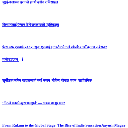
युएई-कतारमा इरानले हान्यो ड्रोन र मिसाइल
किसानलाई पेन्सन दिने सरकारको प्रतिबद्धता
फेस अफ एसवाई २०८२’ सुरु: एसवाई इन्टरटेन्टमेन्टले खोज्दैछ नयाँ ब्रान्ड एम्बेसडर
मनोरञ्जन
सुर्खेतका मनिष गहतराजको नयाँ भजन ‘गोविन्द गोपाल श्याम’ सार्वजनिक
‘गीतले मनको कुरा भन्नुपर्छ’ — गायक आयुष मगर
From Rukum to the Global Stage: The Rise of Indie Sensation Aayush Magar