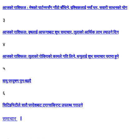
आजको राशिफल : मेषको पार्टनरसँग गाँठो बाँधिने, वृश्चिकलाई नयाँ घर, सवारी साधनकाे याेग
३
आजकाे राशिफल: वृषलाई आफन्तबाट शुभ समाचार, तुलाकाे आर्थिक लाभ ल्याउने दिन
४
आजको राशिफलः तुलाकाे रोकिएको कामले गति लिने, धनुलाई शुभ समाचार प्राप्त हुने
५
वायु प्रदूषण पुनःबढ्दै
६
सिटिइभिटीले सातै प्रदेशबाट ट्रान्सक्रिप्ट उपलब्ध गराउने
समाचार