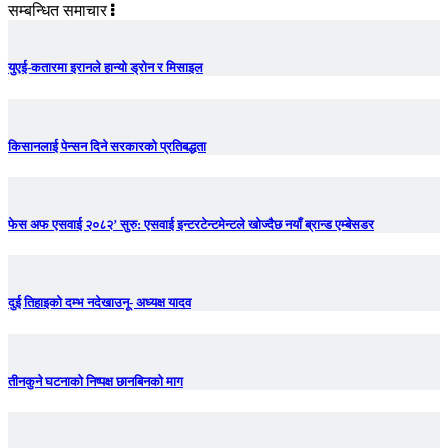
सम्बन्धित समाचार
युएई-कतारमा इरानले हान्यो ड्रोन र मिसाइल
किसानलाई पेन्सन दिने सरकारको प्रतिबद्धता
फेस अफ एसवाई २०८२’ सुरु: एसवाई इन्टरटेन्टमेन्टले खोज्दैछ नयाँ ब्रान्ड एम्बेसडर
दुई तिहाइको दम्भ नदेखाउनू- अध्यक्ष यादव
तीनकुने घटनाकाे निष्पक्ष छानबिनकाे माग