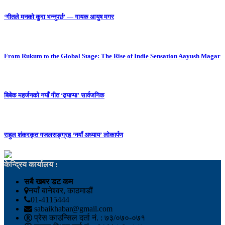
‘गीतले मनको कुरा भन्नुपर्छ’ — गायक आयुष मगर
From Rukum to the Global Stage: The Rise of Indie Sensation Aayush Magar
बिबेक महर्जनको नयाँ गीत ‘ढ्याप्पा’ सार्वजनिक
राहुल शंकरकृत गजलसङ्ग्रह ‘नयाँ अध्याय’ लोकार्पण
केन्द्रिय कार्यालय :
सबै खबर डट कम
नयाँ बानेश्वर, काठमाडौं
01-4115444
sabaikhabar@gmail.com
प्रेस काउन्सिल दर्ता नं. : ७३/०७०-०७१