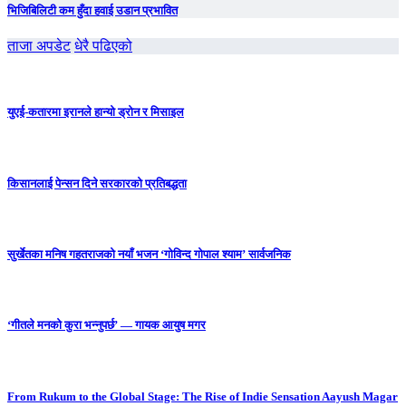
भिजिबिलिटी कम हुँदा हवाई उडान प्रभावित
ताजा अपडेट
धेरै पढिएको
युएई-कतारमा इरानले हान्यो ड्रोन र मिसाइल
किसानलाई पेन्सन दिने सरकारको प्रतिबद्धता
सुर्खेतका मनिष गहतराजको नयाँ भजन ‘गोविन्द गोपाल श्याम’ सार्वजनिक
‘गीतले मनको कुरा भन्नुपर्छ’ — गायक आयुष मगर
From Rukum to the Global Stage: The Rise of Indie Sensation Aayush Magar