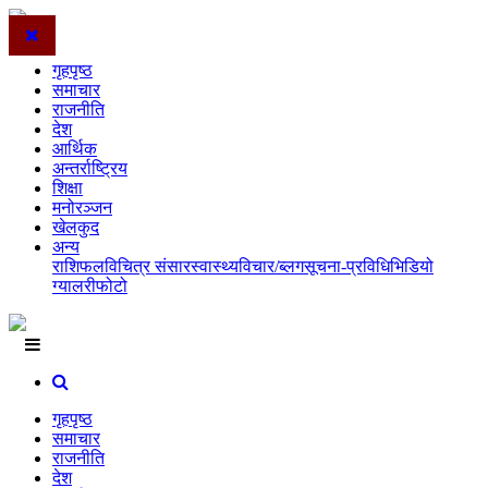
गृहपृष्ठ
समाचार
राजनीति
देश
आर्थिक
अन्तर्राष्ट्रिय
शिक्षा
मनोरञ्जन
खेलकुद
अन्य
राशिफल
विचित्र संसार
स्वास्थ्य
विचार/ब्लग
सूचना-प्रविधि
भिडियो
ग्यालरी
फोटो
गृहपृष्ठ
समाचार
राजनीति
देश