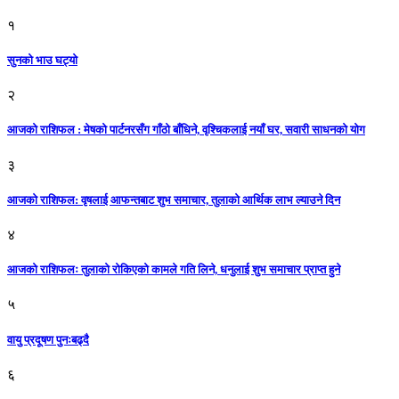
१
सुनको भाउ घट्याे
२
आजको राशिफल : मेषको पार्टनरसँग गाँठो बाँधिने, वृश्चिकलाई नयाँ घर, सवारी साधनकाे याेग
३
आजकाे राशिफल: वृषलाई आफन्तबाट शुभ समाचार, तुलाकाे आर्थिक लाभ ल्याउने दिन
४
आजको राशिफलः तुलाकाे रोकिएको कामले गति लिने, धनुलाई शुभ समाचार प्राप्त हुने
५
वायु प्रदूषण पुनःबढ्दै
६