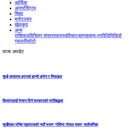
आर्थिक
अन्तर्राष्ट्रिय
शिक्षा
मनोरञ्जन
खेलकुद
अन्य
राशिफल
विचित्र संसार
स्वास्थ्य
विचार/ब्लग
सूचना-प्रविधि
भिडियो
ग्यालरी
फोटो
ताजा अपडेट
युएई-कतारमा इरानले हान्यो ड्रोन र मिसाइल
किसानलाई पेन्सन दिने सरकारको प्रतिबद्धता
सुर्खेतका मनिष गहतराजको नयाँ भजन ‘गोविन्द गोपाल श्याम’ सार्वजनिक