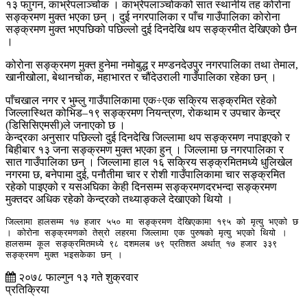
१३ फाुगन, काभ्रेपलाञ्चोक । काभ्रेपलाञ्चोकको सात स्थानीय तह कोरोना
सङ्क्रमण मुक्त भएका छन् । दुई नगरपालिका र पाँच गाउँपालिका कोरोना
सङ्क्रमण मुक्त भएपछिको पछिल्लो दुई दिनदेखि थप सङ्क्रमीत देखिएको छैन
।
कोरोना सङ्क्रमण मुक्त हुनेमा नमोबुद्ध र मण्डनदेउपुर नगरपालिका तथा तेमाल,
खानीखोला, बेथानचोक, महाभारत र चौंदेउराली गाउँपालिका रहेका छन् ।
पाँचखाल नगर र भुम्लु गाउँपालिकामा एक÷एक सक्रिय सङ्क्रमित रहेको
जिल्लास्थित कोभिड–१९ सङ्क्रमण नियन्त्रण, रोकथाम र उपचार केन्द्र
(डिसिसिएमसी)ले जनाएको छ ।
केन्द्रका अनुसार पछिल्लो दुई दिनदेखि जिल्लामा थप सङ्क्रमण नपाइएको र
बिहीबार १३ जना सङ्क्रमण मुक्त भएका हुन् । जिल्लामा छ नगरपालिका र
सात गाउँपालिका छन् । जिल्लामा हाल १६ सक्रिय सङ्क्रमितमध्ये धुलिखेल
नगरमा छ, बनेपामा दुई, पनौतीमा चार र रोशी गाउँपालिकामा चार सङ्क्रमित
रहेको पाइएको र यसअघिका केही दिनसम्म सङ्क्रमणदरभन्दा सङ्क्रमण
मुक्तदर अधिक रहेको केन्द्रको तथ्याङ्कले देखाएको थियो ।
जिल्लामा हालसम्म १७ हजार ५५० मा सङ्क्रमण देखिएकामा १९५ को मृत्यु भएको छ 
। कोरोना सङ्क्रमणको तेस्रो लहरमा जिल्लामा एक पुरुषको मृत्यु भएको थियो । 
हालसम्म कूल सङ्क्रमितमध्ये ९८ दशमलब ७९ प्रतिशत अर्थात् १७ हजार ३३९ 
सङ्क्रमण मुक्त भइसकेका छन् ।
२०७८ फाल्गुन १३ गते शुक्रवार
प्रतिक्रिया