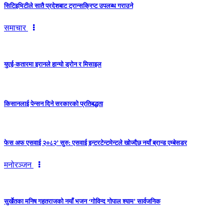
सिटिइभिटीले सातै प्रदेशबाट ट्रान्सक्रिप्ट उपलब्ध गराउने
समाचार
युएई-कतारमा इरानले हान्यो ड्रोन र मिसाइल
किसानलाई पेन्सन दिने सरकारको प्रतिबद्धता
फेस अफ एसवाई २०८२’ सुरु: एसवाई इन्टरटेन्टमेन्टले खोज्दैछ नयाँ ब्रान्ड एम्बेसडर
मनोरञ्जन
सुर्खेतका मनिष गहतराजको नयाँ भजन ‘गोविन्द गोपाल श्याम’ सार्वजनिक