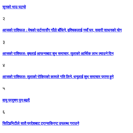
सुनको भाउ घट्याे
२
आजको राशिफल : मेषको पार्टनरसँग गाँठो बाँधिने, वृश्चिकलाई नयाँ घर, सवारी साधनकाे याेग
३
आजकाे राशिफल: वृषलाई आफन्तबाट शुभ समाचार, तुलाकाे आर्थिक लाभ ल्याउने दिन
४
आजको राशिफलः तुलाकाे रोकिएको कामले गति लिने, धनुलाई शुभ समाचार प्राप्त हुने
५
वायु प्रदूषण पुनःबढ्दै
६
सिटिइभिटीले सातै प्रदेशबाट ट्रान्सक्रिप्ट उपलब्ध गराउने