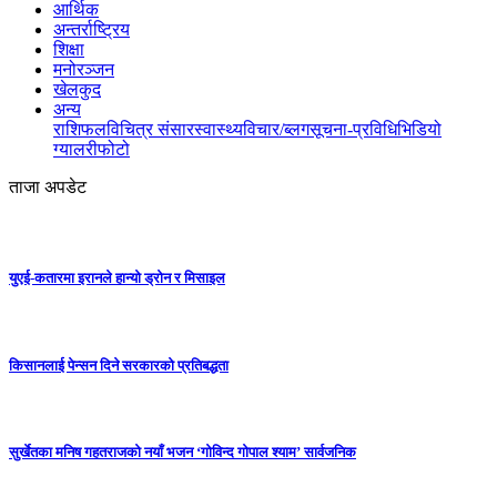
आर्थिक
अन्तर्राष्ट्रिय
शिक्षा
मनोरञ्जन
खेलकुद
अन्य
राशिफल
विचित्र संसार
स्वास्थ्य
विचार/ब्लग
सूचना-प्रविधि
भिडियो
ग्यालरी
फोटो
ताजा अपडेट
युएई-कतारमा इरानले हान्यो ड्रोन र मिसाइल
किसानलाई पेन्सन दिने सरकारको प्रतिबद्धता
सुर्खेतका मनिष गहतराजको नयाँ भजन ‘गोविन्द गोपाल श्याम’ सार्वजनिक