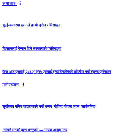
समाचार
युएई-कतारमा इरानले हान्यो ड्रोन र मिसाइल
किसानलाई पेन्सन दिने सरकारको प्रतिबद्धता
फेस अफ एसवाई २०८२’ सुरु: एसवाई इन्टरटेन्टमेन्टले खोज्दैछ नयाँ ब्रान्ड एम्बेसडर
मनोरञ्जन
सुर्खेतका मनिष गहतराजको नयाँ भजन ‘गोविन्द गोपाल श्याम’ सार्वजनिक
‘गीतले मनको कुरा भन्नुपर्छ’ — गायक आयुष मगर