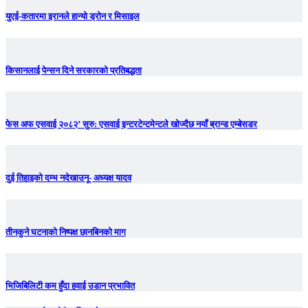
युएई-कतारमा इरानले हान्यो ड्रोन र मिसाइल
किसानलाई पेन्सन दिने सरकारको प्रतिबद्धता
फेस अफ एसवाई २०८२’ सुरु: एसवाई इन्टरटेन्टमेन्टले खोज्दैछ नयाँ ब्रान्ड एम्बेसडर
दुई तिहाइको दम्भ नदेखाउनू- अध्यक्ष यादव
तीनकुने घटनाकाे निष्पक्ष छानबिनकाे माग
भिजिबिलिटी कम हुँदा हवाई उडान प्रभावित