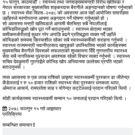
१५ फागुन, काठमाडौँ । स्वास्थ्य तथा जनसङ्ख्यामन्त्री विरोध खतिवडा र
नेपाल सरकारका मुख्यसचिव शङ्करदास बैरागीले अङ्गदानको घोषणा गर्नुभएको
छ । स्वास्थ्य सेवा दिवस–२०७८ को अवसरमा आज यहाँ आयोजित समारोहमा
उहाँहरुले मरणोपरान्त आफ्ना अङ्गदान गर्ने घोषणा गर्नुभएको हो ।
सो अवसरमा मन्त्री खतिवडाले आगामी चैतभित्र सबै नेपालीलाई
कोभिडविरुद्धको खोप पूरा गर्ने बताउनुभयो । स्वास्थ्य क्षेत्रमा भएका
कमीकमजोरीलाई सुधार गरेर अगाडि बढने प्रतिबद्धता व्यक्त गर्दै उहाँले
कोभिडको समयमा क्रियाशील रहेका सबै स्वास्थ्यकर्मीको सराहना गर्नुभयो ।
स्वास्थ्य राज्यमन्त्री भवानीप्रसाद खापुङ्को उपस्थितिमा भएको कार्यक्रममा
मुख्यसचिव बैरागीले दिवसको सफलताको शुभकामना दिँदै गुणस्तरीय स्वास्थ्य
सेवा सबै नागरिकमा पु¥याउन आवश्यक रहेको विचार व्यक्त गर्नुभयो । स्वास्थ्य
सचिव देवकुमारी गुरागाईंले कोभिड खोप अभियानमा उल्लेख्य प्रगति भएको
बताउनुभयो ।
त्यस अवसरमा रु एक लाख राशिको उत्कृष्ट स्वास्थ्यकर्मी पुरस्कार डा जीतेन्द्र
कँडेललाई र रु ५० हजार राशिको स्वास्थ्य सेवा पुरस्कार धनकला थापा,
ओमराज आचार्य, रामप्रवेश साह र योगेन्द्र कट्टेललाई प्रदान गरिएको थियो ।
सोही कार्यक्रममा स्वास्थ्यकर्मी सम्मान १० जनालाई प्रदान गरिएको थियो ।
२०७८ फाल्गुन १५ गते आइतवार
प्रतिक्रिया
सम्बन्धित समाचार