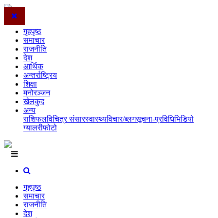
गृहपृष्ठ
समाचार
राजनीति
देश
आर्थिक
अन्तर्राष्ट्रिय
शिक्षा
मनोरञ्जन
खेलकुद
अन्य
राशिफल
विचित्र संसार
स्वास्थ्य
विचार/ब्लग
सूचना-प्रविधि
भिडियो
ग्यालरी
फोटो
गृहपृष्ठ
समाचार
राजनीति
देश