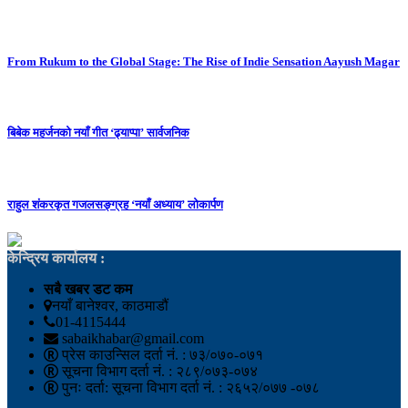
From Rukum to the Global Stage: The Rise of Indie Sensation Aayush Magar
बिबेक महर्जनको नयाँ गीत ‘ढ्याप्पा’ सार्वजनिक
राहुल शंकरकृत गजलसङ्ग्रह ‘नयाँ अध्याय’ लोकार्पण
केन्द्रिय कार्यालय :
सबै खबर डट कम
नयाँ बानेश्वर, काठमाडौं
01-4115444
sabaikhabar@gmail.com
प्रेस काउन्सिल दर्ता नं. : ७३/०७०-०७१
सूचना विभाग दर्ता नं. : २८९/०७३-०७४
पुनः दर्ता: सूचना विभाग दर्ता नं. : २६५२/०७७ -०७८