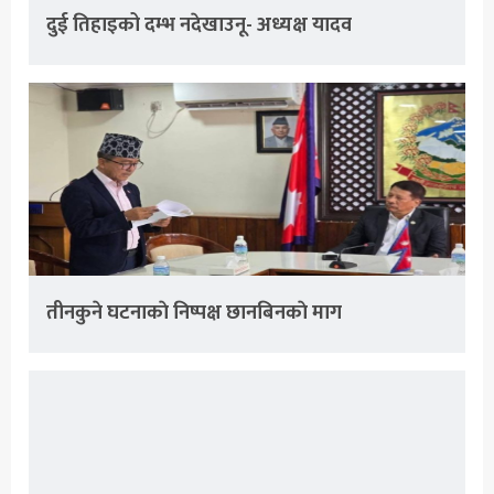
दुई तिहाइको दम्भ नदेखाउनू- अध्यक्ष यादव
तीनकुने घटनाकाे निष्पक्ष छानबिनकाे माग