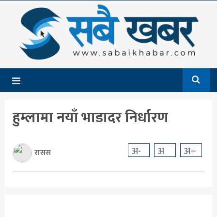
गृहपृष्ठ
समाचार
राजनीति
देश
हुम्लामा नयाँ भाडादर निर्धारण
आर्थिक
अन्तर्राष्ट्रिय
अ-
अ
अ+
रासस
शिक्षा
मनोरञ्जन
खेलकुद