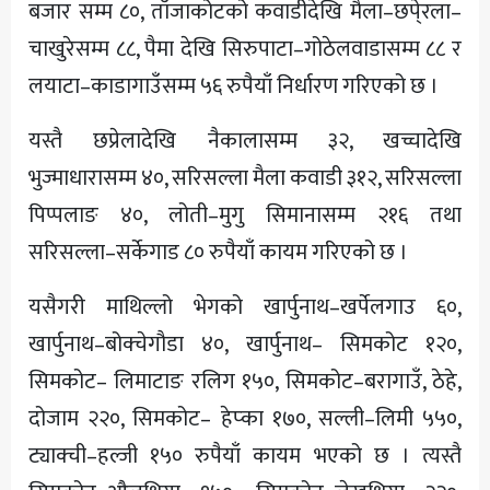
बजार सम्म ८०, ताँजाकोटको कवाडीदेखि मैला–छपे्रला–
चाखुरेसम्म ८८, पैमा देखि सिरुपाटा–गोठेलवाडासम्म ८८ र
लयाटा–काडागाउँसम्म ५६ रुपैयाँ निर्धारण गरिएको छ ।
यस्तै छप्रेलादेखि नैकालासम्म ३२, खच्चादेखि
भुज्माधारासम्म ४०, सरिसल्ला मैला कवाडी ३१२, सरिसल्ला
पिप्पलाङ ४०, लोती–मुगु सिमानासम्म २१६ तथा
सरिसल्ला–सर्केगाड ८० रुपैयाँ कायम गरिएको छ ।
यसैगरी माथिल्लो भेगको खार्पुनाथ–खर्पेलगाउ ६०,
खार्पुनाथ–बोक्चेगौडा ४०, खार्पुनाथ– सिमकोट १२०,
सिमकोट– लिमाटाङ रलिग १५०, सिमकोट–बरागाउँ, ठेहे,
दोजाम २२०, सिमकोट– हेप्का १७०, सल्ली–लिमी ५५०,
ट्याक्ची–हल्जी १५० रुपैयाँ कायम भएको छ । त्यस्तै