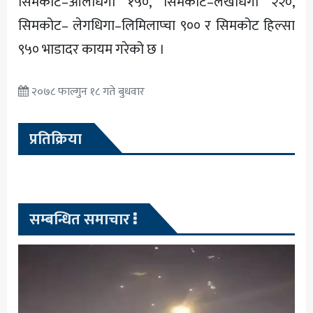
सिमकोट–औलधिगा १५०, सिमकोट–लेखधिगा २२०,
सिमकोट– लेगधिगा–लिमिलाप्चा ९०० र सिमकोट हिल्सा
९५० भाडादर कायम गरेको छ ।
२०७८ फाल्गुन १८ गते बुधवार
प्रतिक्रिया
सम्बन्धित समाचार