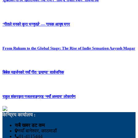
‘गीतले मनको कुरा भन्नुपर्छ’ — गायक आयुष मगर
From Rukum to the Global Stage: The Rise of Indie Sensation Aayush Magar
बिबेक महर्जनको नयाँ गीत ‘ढ्याप्पा’ सार्वजनिक
राहुल शंकरकृत गजलसङ्ग्रह ‘नयाँ अध्याय’ लोकार्पण
केन्द्रिय कार्यालय :
सबै खबर डट कम
नयाँ बानेश्वर, काठमाडौं
01-4115444