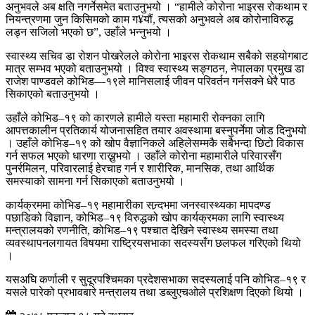
अनुभवले अब क्षति नगर्नेसमेत बताउनुभयो । “हामीले कोरोना भाइरस रोकथाम र
नियन्त्रणमा जुन किसिमको काम ग¥यौं, त्यसको अनुभवले अब कोरोनाविरुद्ध
लड्न सजिलो भएको छ”, उहाँले भन्नुभयो ।
स्वास्थ्य सचिव डा रोशन पोखरेलले कोरोना भाइरस रोकथाम सबैको सहयोगबाट
मात्र सम्भव भएको बताउनुभयो । विश्व स्वास्थ्य सङ्गठन, नेपालका प्रमुख डा
राजेश पाण्डवले कोभिड—१९ले मानिसलाई जीवन परिवर्तन गर्नसक्ने धेरै पाठ
सिकाएको बताउनुभयो ।
उहाँले कोभिड–१९ को कारणले हामीले यस्ता महामारी रोक्नका लागि
आपत्तकालीन प्रतिकार्य योजनासहित तयार अवस्थामा बस्नुपर्नेमा जोड दिनुभयो
। उहाँले कोभिड–१९ को खोप वैज्ञानिकले अहिलेसम्मकै सबैभन्दा छिटो विकास
गर्न सफल भएको धारणा राख्नुभयो । उहाँले कोरोना महामारीले परिवारसँग
पुनर्रमिलन, परिवारलाई हेरचाह गर्न र शारीरिक, मानसिक, तथा आर्थिक
समस्याको सामना गर्न सिकाएको बताउनुभयो ।
कार्यक्रममा कोभिड–१९ महामारीका सन्र्दभमा जनस्वास्थ्यका मापदण्ड
पछाडिको विज्ञान, कोभिड–१९ विरुद्धको खोप कार्यक्रमका लागि स्वास्थ्य
मन्त्रालयको रणनीति, कोभिड–१९ पश्चात देखिने स्वास्थ्य समस्या तथा
व्यवस्थापनलगायत विषयमा राष्ट्रियसभाका सदस्यसँग छलफल गरिएको थियो
।
यसअघि कर्णाली र सुदूरपश्चिमका प्रदेशसभाका सदस्यलाई पनि कोभिड–१९ र
यसले पारेको प्रभावबारे मन्त्रालय तथा डब्लुएचओले प्रशिक्षण दिएको थियो ।