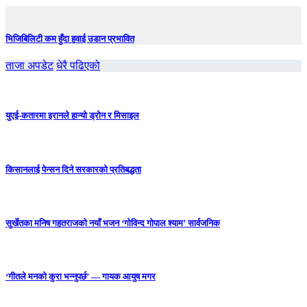
भिजिबिलिटी कम हुँदा हवाई उडान प्रभावित
ताजा अपडेट
धेरै पढिएको
युएई-कतारमा इरानले हान्यो ड्रोन र मिसाइल
किसानलाई पेन्सन दिने सरकारको प्रतिबद्धता
सुर्खेतका मनिष गहतराजको नयाँ भजन ‘गोविन्द गोपाल श्याम’ सार्वजनिक
‘गीतले मनको कुरा भन्नुपर्छ’ — गायक आयुष मगर