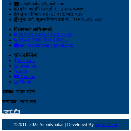
sabaikhabar@gmail.com
प्रेस काउन्सिल दर्ता नं. : ७३/०७०-०७१
सूचना विभाग दर्ता नं. : २८९/०७३-०७४
पुनः दर्ता: सूचना विभाग दर्ता नं. : २६५२/०७७ -०७८
विज्ञापनका लागि सम्पर्क
TEXAS MEDIA PVT. LTD.
01-4115000, 9801230011
adv.sabaikhabar@gmail.com
सोसल मिडिया
facebook
Instagram
𝕏.com
Youtube
Tiktok
अध्यक्ष
: रोजन श्रेष्ठ
सम्पादक
: सागर शर्मा
हाम्रो टीम
©2011- 2022 SabaiKhabar | Developed By
EgSoftTech