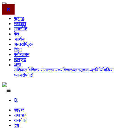
गृहपृष्ठ
समाचार
राजनीति
देश
आर्थिक
अन्तर्राष्ट्रिय
शिक्षा
मनोरञ्जन
खेलकुद
अन्य
राशिफल
विचित्र संसार
स्वास्थ्य
विचार/ब्लग
सूचना-प्रविधि
भिडियो
ग्यालरी
फोटो
गृहपृष्ठ
समाचार
राजनीति
देश