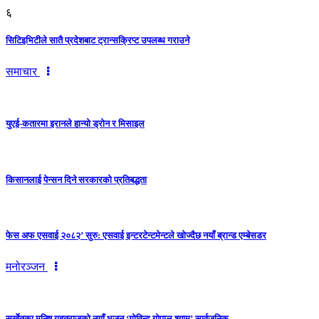
६
सिटिइभिटीले सातै प्रदेशबाट ट्रान्सक्रिप्ट उपलब्ध गराउने
समाचार
युएई-कतारमा इरानले हान्यो ड्रोन र मिसाइल
किसानलाई पेन्सन दिने सरकारको प्रतिबद्धता
फेस अफ एसवाई २०८२’ सुरु: एसवाई इन्टरटेन्टमेन्टले खोज्दैछ नयाँ ब्रान्ड एम्बेसडर
मनोरञ्जन
सुर्खेतका मनिष गहतराजको नयाँ भजन ‘गोविन्द गोपाल श्याम’ सार्वजनिक