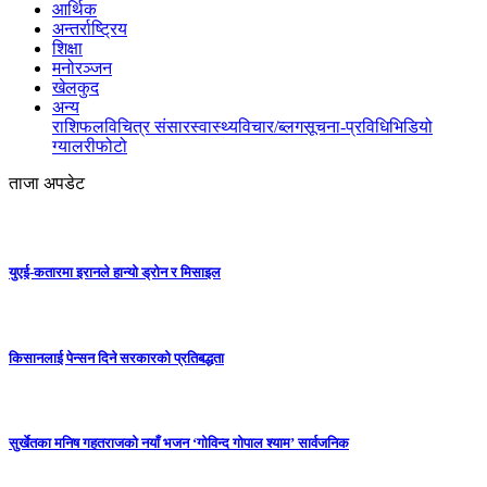
आर्थिक
अन्तर्राष्ट्रिय
शिक्षा
मनोरञ्जन
खेलकुद
अन्य
राशिफल
विचित्र संसार
स्वास्थ्य
विचार/ब्लग
सूचना-प्रविधि
भिडियो
ग्यालरी
फोटो
ताजा अपडेट
युएई-कतारमा इरानले हान्यो ड्रोन र मिसाइल
किसानलाई पेन्सन दिने सरकारको प्रतिबद्धता
सुर्खेतका मनिष गहतराजको नयाँ भजन ‘गोविन्द गोपाल श्याम’ सार्वजनिक