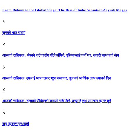
From Rukum to the Global Stage: The Rise of Indie Sensation Aayush Magar
१
सुनको भाउ घट्याे
२
आजको राशिफल : मेषको पार्टनरसँग गाँठो बाँधिने, वृश्चिकलाई नयाँ घर, सवारी साधनकाे याेग
३
आजकाे राशिफल: वृषलाई आफन्तबाट शुभ समाचार, तुलाकाे आर्थिक लाभ ल्याउने दिन
४
आजको राशिफलः तुलाकाे रोकिएको कामले गति लिने, धनुलाई शुभ समाचार प्राप्त हुने
५
वायु प्रदूषण पुनःबढ्दै