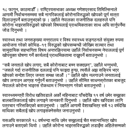
१८ फागुन, काठमाडौँ । राष्ट्रियसभाका अध्यक्ष गणेशप्रसाद तिमिल्सिनाले
आगामी निर्वाचनसम्ममा सबै नागरिकलाई कोरोनाविरुद्धको खोपको पूर्ण मात्रा
दिलाउनुपर्ने बताउनुभएको छ । उहाँले नेपालका राजनीतिक दलहरुले पनि
कोरोना भाइरसविरुद्धको खोपको विषयलाई प्राथमिकताका साथ अघि सार्नुपर्नेमा
जोड दिनुभयो ।
स्वास्थ्य तथा जनसङ्ख्या मन्त्रालय र विश्व स्वास्थ्य सङ्गठनले संयुक्त रुपमा
आयोजना गरेको कोभिड–१९ विरुद्धको खोपसम्बन्धी जोखिम सञ्चार तथा
सामुदायिक सहभागिता विषय अन्तरक्र्रियामा उहाँले निर्वाचनसम्म नेपाललाई पूर्ण
खोपयुक्त घोषणा गर्ने कार्यलाई प्राथमिकतामा राख्नुपर्ने बताउनुभयो ।
“सबै जनताले खोप लगाए, सबै कोरोनाबाट बच्न सक्दछन्”, उहाँले भन्नुभयो,
“जसले गर्दा राजनीतिक दललाई पनि फाइदा हुन्छ, त्यसैले अझ सक्रिय भएर
खोपको सन्देश लिएर जनता समक्ष जाऔं ।” उहाँले खोप नलगाउने जनतालाई
खोप लगाउन आग्रह गर्नुपर्ने बताउनुभयो । उहाँले सीमित साधनस्रोतका बाबजुद
नेपालले कोरोना भाइरस रोकथाम र नियन्त्रण गरेको बताउनुभयो ।
स्वास्थ्यमन्त्री विरोध खतिवडाले अर्को महिनाबाट पाँचदेखि ११ वर्ष उमेर समूहका
बालबालिकालाई खोप लगाइने जानकारी दिनुभयो । उहाँले खोप खरिदका लागि
पत्रचार गरिसकिएको बताउनुभयो । उहाँले आगामी वैशाखभित्र सबै १२ वर्षदेखि
माथिका सबैलाई खोप लगाइसक्नेसमेत जनाउनुभयो ।
यसअघि सरकारले १८ वर्षभन्दा माथि उमेर समूहलाई चैत मसान्तभित्र खोप
लगाउने बताएको थियो । उहाँले कोरोना भाइरसविरुद्धको लडाइँमा अहिलेसम्मको