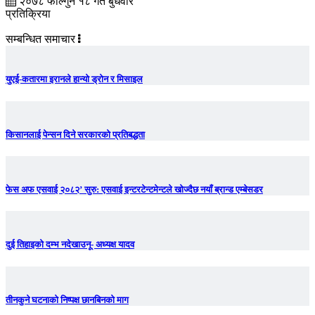
२०७८ फाल्गुन १८ गते बुधवार
प्रतिक्रिया
सम्बन्धित समाचार
युएई-कतारमा इरानले हान्यो ड्रोन र मिसाइल
किसानलाई पेन्सन दिने सरकारको प्रतिबद्धता
फेस अफ एसवाई २०८२’ सुरु: एसवाई इन्टरटेन्टमेन्टले खोज्दैछ नयाँ ब्रान्ड एम्बेसडर
दुई तिहाइको दम्भ नदेखाउनू- अध्यक्ष यादव
तीनकुने घटनाकाे निष्पक्ष छानबिनकाे माग