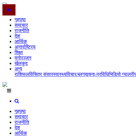
गृहपृष्ठ
समाचार
राजनीति
देश
आर्थिक
अन्तर्राष्ट्रिय
शिक्षा
मनोरञ्जन
खेलकुद
अन्य
राशिफल
विचित्र संसार
स्वास्थ्य
विचार/ब्लग
सूचना-प्रविधि
भिडियो ग्यालरी
गृहपृष्ठ
समाचार
राजनीति
देश
आर्थिक