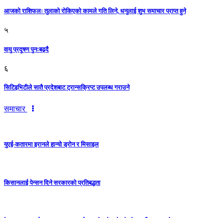
आजको राशिफलः तुलाकाे रोकिएको कामले गति लिने, धनुलाई शुभ समाचार प्राप्त हुने
५
वायु प्रदूषण पुनःबढ्दै
६
सिटिइभिटीले सातै प्रदेशबाट ट्रान्सक्रिप्ट उपलब्ध गराउने
समाचार
युएई-कतारमा इरानले हान्यो ड्रोन र मिसाइल
किसानलाई पेन्सन दिने सरकारको प्रतिबद्धता