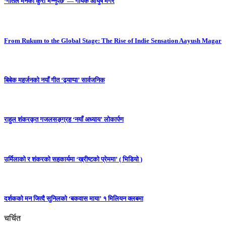
‘गीतले मनको कुरा भन्नुपर्छ’ — गायक आयुष मगर
From Rukum to the Global Stage: The Rise of Indie Sensation Aayush Magar
बिबेक महर्जनको नयाँ गीत ‘ढ्याप्पा’ सार्वजनिक
राहुल शंकरकृत गजलसङ्ग्रह ‘नयाँ अध्याय’ लोकार्पण
उर्मिलाको र शंकरको सहकार्यमा ‘ख्रीष्टको प्रेममा’ ( भिडियो )
दर्शकको मन जित्दै सुनिलको ‘बकवास माया’ १ मिलियन क्लबमा
चर्चित