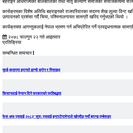
बहराइन अधिराज्यको बालबालिका तथा मातृ कल्याण समाजको संयोजकत्वमा सञ्चाल
कार्यक्रमका विशेष अतिथि बहराइनको राजपरिवारका सदस्य शेख लुल्वा विन्ट 
उत्पादनको प्रशंसा गर्दै चिया, पश्मिनालगायत सामग्री खरिद गर्नुभएको थियो ।
कार्यक्रममा आगन्तुकलाई नेपाल भ्रमण गर्न अभिप्रेरित गर्ने प्रवद्र्धनात्मक साम
२०७८ फाल्गुन २२ गते आइतवार
प्रतिक्रिया
सम्बन्धित समाचार
युएई-कतारमा इरानले हान्यो ड्रोन र मिसाइल
किसानलाई पेन्सन दिने सरकारको प्रतिबद्धता
फेस अफ एसवाई २०८२’ सुरु: एसवाई इन्टरटेन्टमेन्टले खोज्दैछ नयाँ ब्रान्ड एम्बेसडर