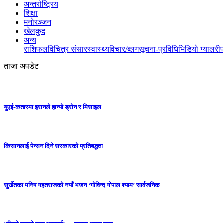
अन्तर्राष्ट्रिय
शिक्षा
मनोरञ्जन
खेलकुद
अन्य
राशिफल
विचित्र संसार
स्वास्थ्य
विचार/ब्लग
सूचना-प्रविधि
भिडियो ग्यालरी
ताजा अपडेट
युएई-कतारमा इरानले हान्यो ड्रोन र मिसाइल
किसानलाई पेन्सन दिने सरकारको प्रतिबद्धता
सुर्खेतका मनिष गहतराजको नयाँ भजन ‘गोविन्द गोपाल श्याम’ सार्वजनिक