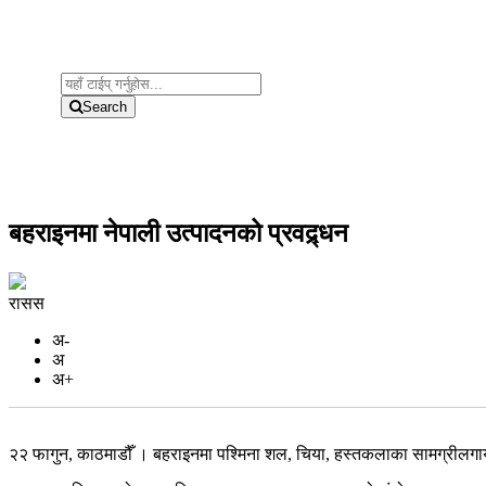
Search
बहराइनमा नेपाली उत्पादनको प्रवद्र्धन
रासस
अ-
अ
अ+
२२ फागुन, काठमाडौँ । बहराइनमा पश्मिना शल, चिया, हस्तकलाका सामग्रीलगायत न