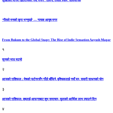
सुर्खेतका मनिष गहतराजको नयाँ भजन ‘गोविन्द गोपाल श्याम’ सार्वजनिक
‘गीतले मनको कुरा भन्नुपर्छ’ — गायक आयुष मगर
From Rukum to the Global Stage: The Rise of Indie Sensation Aayush Magar
१
सुनको भाउ घट्याे
२
आजको राशिफल : मेषको पार्टनरसँग गाँठो बाँधिने, वृश्चिकलाई नयाँ घर, सवारी साधनकाे याेग
३
आजकाे राशिफल: वृषलाई आफन्तबाट शुभ समाचार, तुलाकाे आर्थिक लाभ ल्याउने दिन
४