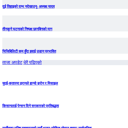
दुई तिहाइको दम्भ नदेखाउनू- अध्यक्ष यादव
तीनकुने घटनाकाे निष्पक्ष छानबिनकाे माग
भिजिबिलिटी कम हुँदा हवाई उडान प्रभावित
ताजा अपडेट
धेरै पढिएको
युएई-कतारमा इरानले हान्यो ड्रोन र मिसाइल
किसानलाई पेन्सन दिने सरकारको प्रतिबद्धता