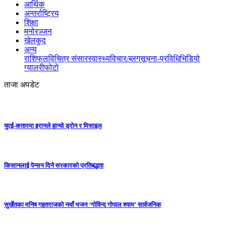
आर्थिक
अन्तर्राष्ट्रिय
शिक्षा
मनोरञ्जन
खेलकुद
अन्य
राशिफल
विचित्र संसार
स्वास्थ्य
विचार/ब्लग
सूचना-प्रविधि
भिडियो
ग्यालरी
फोटो
ताजा अपडेट
युएई-कतारमा इरानले हान्यो ड्रोन र मिसाइल
किसानलाई पेन्सन दिने सरकारको प्रतिबद्धता
सुर्खेतका मनिष गहतराजको नयाँ भजन ‘गोविन्द गोपाल श्याम’ सार्वजनिक