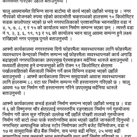
कामसमेत गरिएको उहाँले बताउनुभयो ।
चालु आवमासमेत विभिन्न साना बाटोमा यो कार्य भएको उहाँको भनाइ छ । नगर
गौरवको योजनको रुपमा रहेको कावासोती चक्रपथको हालसम्म १० किलोमिटर
सडक कालोपत्र भएको छ भने नगरपालिकाको प्रशासनिक भवनसहित वडा नं
४, ५, ७, ८, ९ र १५ को कार्यालय भवन निर्माण सम्पन्न भएका छन् । त्यस्तै वडा
नं १, २, ३, ६, ११, १३ र १६ को कार्यालय भवन चालु आवमा सम्पन्न हुने लक्ष्य
राखिएको नगर प्रमुख पुनले बताउनुभयो ।
आफ्नो कार्यकालमा नगरस्तरमा दिगो फोहरमैला व्यवस्थापनका लागि फोहरमैला
व्यवस्थापन केन्द्रको निर्माण सम्पन्न भई फोहरमैला व्यवस्थापनको कार्य अगाडि
बढाइएको नगरपालिकाका उपप्रमुख पे्रमशङ्कर मर्दनिया थारुले बताउनुभयो ।
मध्यवर्ती क्षेत्रमा हुने वन्यजन्तुको क्षति रोक्न १९ किलोमिटर क्षेत्रमा
पर्खालसहितको मेसजाली निर्माण गर्ने काम विभिन्न वडामा भएको उहाँले
बताउनुभयो । आफ्नो कार्यकालमा विपन्न समुदायको आवास व्यवस्थापनका
लागि हालसम्म ८८ वटा घर निर्माण सम्पन्न गरी हस्तान्तरण गरिएको छ । चालु
आवमा १७ घर निर्माण गरी हस्तान्तरण गरिने उपप्रमुख मर्दनिया थारुले
बताउनुभयो ।
आफ्नो कार्यकालमा कभर्ड हलको निर्माण सम्पन्न भएको उहाँको भनाइ छ । वडा
नं ६ को विष्णुनगर चौर क्षेत्रलाई नगरस्तरीय रङ्गशाला निर्माण गर्न गुरुयोजना
निर्माण गरी काम सुरु गरिएको उल्लेख गर्दै उहाँले पोखरी तालको गुरुयोजना
निर्माण गरी बाटो तथा पार्क स्तरोन्नतिमा काम भएको उहाँले जानकारी दिनुभयो ।
नगरभित्र अत्याधुनिक कोल्ड स्टोर निर्माणका लागि बजेट विनियोजन, वडा नं
१७ मा सामुदायिक बीउ बैंक निर्माण, सय भन्दा बढी मन्दिर, २५ भन्दा बढी
सामुदायिक एवम् क्लबको भवन स्तारोन्नति तथा नयाँ निर्माण गरिएको छ । वडा