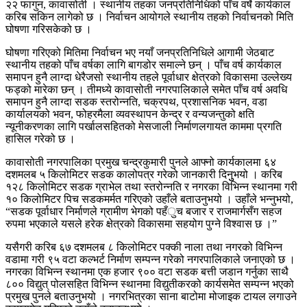
२२ फागुन, कावासोती । स्थानीय तहका जनप्रतिनिधिको पाँच वर्षे कार्यकाल
करिब सकिन लागेको छ । निर्वाचन आयोगले स्थानीय तहको निर्वाचनको मिति
घोषणा गरिसकेको छ ।
घोषणा गरिएको मितिमा निर्वाचन भए नयाँ जनप्रतिनिधिले आगामी जेठबाट
स्थानीय तहको पाँच वर्षका लागि बागडोर समाल्ने छन् । पाँच वर्ष कार्यकाल
समापन हुनै लाग्दा धेरैजसो स्थानीय तहले पूर्वाधार क्षेत्रको विकासमा उल्लेख्य
फड्को मारेका छन् । तीमध्ये कावासोती नगरपालिकाले समेत पाँच वर्ष अवधि
समापन हुनै लाग्दा सडक स्तरोन्नति, चक्रपथ, प्रशासनिक भवन, वडा
कार्यालयको भवन, फोहरमैला व्यवस्थापन केन्द्र र वन्यजन्तुको क्षति
न्यूनीकरणका लागि पर्खालसहितको मेसजाली निर्माणलगायत काममा प्रगति
हासिल गरेको छ ।
कावासोती नगरपालिका प्रमुख चन्द्रकुमारी पुनले आफ्नो कार्यकालमा ६४
दशमलब ५ किलोमिटर सडक कालोपत्र गरेको जानकारी दिनुुभयो । करिब
१२८ किलोमिटर सडक ग्राभेल तथा स्तरोन्नति र नगरका विभिन्न स्थानमा गरी
१० किलोमिटर पिच सडकमर्मत गरिएको उहाँले बताउनुभयो । उहाँले भन्नुभयो,
“सडक पूर्वाधार निर्माणले ग्रामीण भेगको पहँुच बजार र राजमार्गसँग सहज
रुपमा भएकाले यसले हरेक क्षेत्रको विकासमा सहयोग पुग्ने विश्वास छ ।”
यसैगरी करिब ६७ दशमलब ८ किलोमिटर पक्की नाला तथा नगरको विभिन्न
वडामा गरी ९५ वटा कल्भर्ट निर्माण सम्पन्न गरेको नगरपालिकाले जनाएको छ ।
नगरका विभिन्न स्थानमा एक हजार ९०० वटा सडक बत्ती जडान गर्नुका साथै
८०० विद्युत् पोलसहित विभिन्न स्थानमा विद्युतीकरको कार्यसमेत सम्पन्न भएको
प्रमुख पुनले बताउनुभयो । नगरभित्रका साना बाटोमा मोजाइक टायल लगाउने