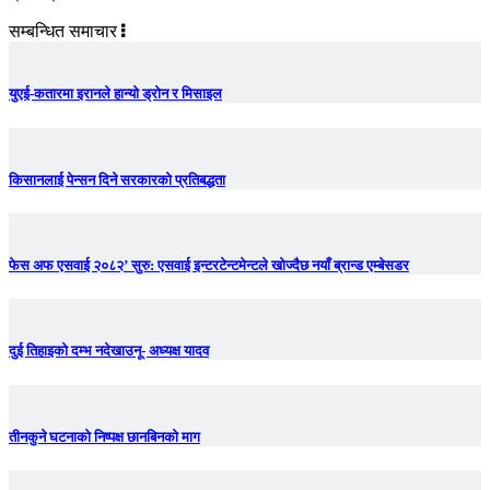
सम्बन्धित समाचार
युएई-कतारमा इरानले हान्यो ड्रोन र मिसाइल
किसानलाई पेन्सन दिने सरकारको प्रतिबद्धता
फेस अफ एसवाई २०८२’ सुरु: एसवाई इन्टरटेन्टमेन्टले खोज्दैछ नयाँ ब्रान्ड एम्बेसडर
दुई तिहाइको दम्भ नदेखाउनू- अध्यक्ष यादव
तीनकुने घटनाकाे निष्पक्ष छानबिनकाे माग