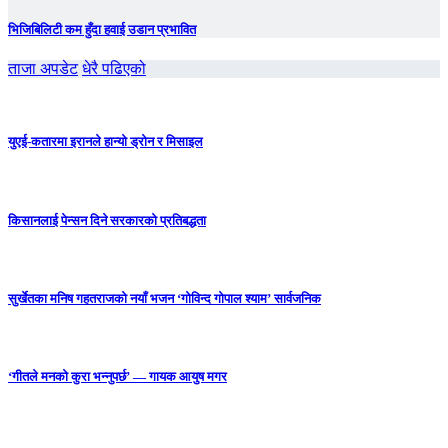
भिजिबिलिटी कम हुँदा हवाई उडान प्रभावित
ताजा अपडेट
धेरै पढिएको
युएई-कतारमा इरानले हान्यो ड्रोन र मिसाइल
किसानलाई पेन्सन दिने सरकारको प्रतिबद्धता
सुर्खेतका मनिष गहतराजको नयाँ भजन ‘गोविन्द गोपाल श्याम’ सार्वजनिक
‘गीतले मनको कुरा भन्नुपर्छ’ — गायक आयुष मगर