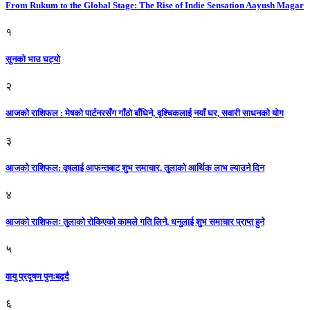
From Rukum to the Global Stage: The Rise of Indie Sensation Aayush Magar
१
सुनको भाउ घट्याे
२
आजको राशिफल : मेषको पार्टनरसँग गाँठो बाँधिने, वृश्चिकलाई नयाँ घर, सवारी साधनकाे याेग
३
आजकाे राशिफल: वृषलाई आफन्तबाट शुभ समाचार, तुलाकाे आर्थिक लाभ ल्याउने दिन
४
आजको राशिफलः तुलाकाे रोकिएको कामले गति लिने, धनुलाई शुभ समाचार प्राप्त हुने
५
वायु प्रदूषण पुनःबढ्दै
६