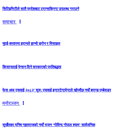
सिटिइभिटीले सातै प्रदेशबाट ट्रान्सक्रिप्ट उपलब्ध गराउने
समाचार
युएई-कतारमा इरानले हान्यो ड्रोन र मिसाइल
किसानलाई पेन्सन दिने सरकारको प्रतिबद्धता
फेस अफ एसवाई २०८२’ सुरु: एसवाई इन्टरटेन्टमेन्टले खोज्दैछ नयाँ ब्रान्ड एम्बेसडर
मनोरञ्जन
सुर्खेतका मनिष गहतराजको नयाँ भजन ‘गोविन्द गोपाल श्याम’ सार्वजनिक