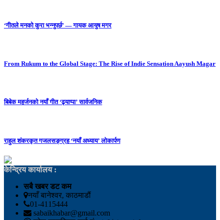
‘गीतले मनको कुरा भन्नुपर्छ’ — गायक आयुष मगर
From Rukum to the Global Stage: The Rise of Indie Sensation Aayush Magar
बिबेक महर्जनको नयाँ गीत ‘ढ्याप्पा’ सार्वजनिक
राहुल शंकरकृत गजलसङ्ग्रह ‘नयाँ अध्याय’ लोकार्पण
केन्द्रिय कार्यालय :
सबै खबर डट कम
नयाँ बानेश्वर, काठमाडौं
01-4115444
sabaikhabar@gmail.com