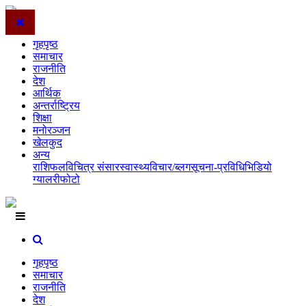
गृहपृष्ठ
समाचार
राजनीति
देश
आर्थिक
अन्तर्राष्ट्रिय
शिक्षा
मनोरञ्जन
खेलकुद
अन्य
राशिफल
विचित्र संसार
स्वास्थ्य
विचार/ब्लग
सूचना-प्रविधि
भिडियो
ग्यालरी
फोटो
गृहपृष्ठ
समाचार
राजनीति
देश