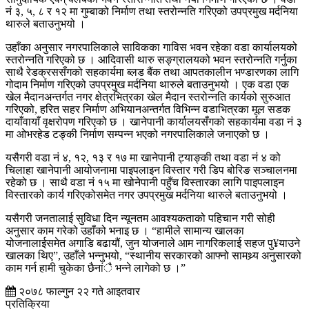
नं ३, ५, ८ र १२ मा गुम्बाको निर्माण तथा स्तरोन्नति गरिएको उपप्रमुख मर्दनिया
थारुले बताउनुभयो ।
उहाँका अनुसार नगरपालिकाले साविकका गाविस भवन रहेका वडा कार्यालयको
स्तरोन्नति गरिएको छ । आदिवासी थारु सङ्ग्रालयको भवन स्तरोन्नति गर्नुका
साथै रेडक्रससँगको सहकार्यमा ब्लड बैंक तथा आपतकालीन भण्डारणका लागि
गोदाम निर्माण गरिएको उपप्रमुख मर्दनिया थारुले बताउनुभयो । एक वडा एक
खेल मैदानअन्तर्गत नगर क्षेत्रभित्रका खेल मैदान स्तरोन्नति कार्यको सुरुआत
गरिएको, हरित सहर निर्माण अभियानअन्तर्गत विभिन्न वडाभित्रका मूल सडक
दायाँवायाँ वृक्षरोपण गरिएको छ । खानेपानी कार्यालयसँगको सहकार्यमा वडा नं ३
मा ओभरहेड टङ्की निर्माण सम्पन्न भएको नगरपालिकाले जनाएको छ ।
यसैगरी वडा नं ४, १२, १३ र १७ मा खानेपानी ट्याङ्की तथा वडा नं ४ को
चिलाहा खानेपानी आयोजनामा पाइपलाइन विस्तार गरी डिप बोरिङ सञ्चालनमा
रहेको छ । साथै वडा नं १५ मा खोनेपानी पहुँच विस्तारका लागि पाइपलाइन
विस्तारको कार्य गरिएकोसमेत नगर उपप्रमुख मर्दनिया थारुले बताउनुभयो ।
यसैगरी जनतालाई सुविधा दिन न्यूनतम आवश्यकताको पहिचान गरी सोही
अनुसार काम गरेको उहाँको भनाइ छ । “हामीले सामान्य खालका
योजनालाईसमेत अगाडि बढायौं, जुन योजनाले आम नागरिकलाई सहज पु¥याउने
खालका थिए”, उहाँले भन्नुभयो, “स्थानीय सरकारको आफ्नो सामथ्र्य अनुसारको
काम गर्न हामी चुकेका छैनांै भन्ने लागेको छ ।”
२०७८ फाल्गुन २२ गते आइतवार
प्रतिक्रिया