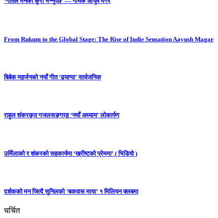
‘गीतले मनको कुरा भन्नुपर्छ’ — गायक आयुष मगर
From Rukum to the Global Stage: The Rise of Indie Sensation Aayush Magar
बिबेक महर्जनको नयाँ गीत ‘ढ्याप्पा’ सार्वजनिक
राहुल शंकरकृत गजलसङ्ग्रह ‘नयाँ अध्याय’ लोकार्पण
उर्मिलाको र शंकरको सहकार्यमा ‘ख्रीष्टको प्रेममा’ ( भिडियो )
दर्शकको मन जित्दै सुनिलको ‘बकवास माया’ १ मिलियन क्लबमा
चर्चित