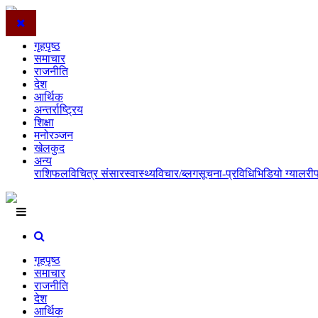
गृहपृष्ठ
समाचार
राजनीति
देश
आर्थिक
अन्तर्राष्ट्रिय
शिक्षा
मनोरञ्जन
खेलकुद
अन्य
राशिफल
विचित्र संसार
स्वास्थ्य
विचार/ब्लग
सूचना-प्रविधि
भिडियो ग्यालरी
गृहपृष्ठ
समाचार
राजनीति
देश
आर्थिक