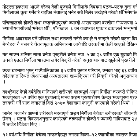
मोटरसाइकलमा आउने गरेका केही पुरुषले मिर्गौलाकै विषयमा पटक–पटक कुरा गर
मिर्गौलाको कुरा गर्नेबारे यहाँका नेतालाई भनेर सबै मिलेर लखेट्ने गरेको छौँ भन
पाँचखालको होक्से तथा मण्डनदेउपुरको ज्याम्दी आसपासका बस्तीमा गोप्यरूपमा अझै
स्थानीयवासीलाई भनेका छौँ”, पाँचखाल–८ का वडाध्यक्ष पुष्कार ढकालले भन्नुभ
मिर्गाैला आवश्यक पर्ने परिवार तथा तस्करी गर्नेले काभ्रे नै सम्झने गरेको घटना 
बेच्नेहरू नै यसबारे चेतनामूलक अभियानमा लागेपछि तस्करीमा केही आएको देखिन्थ
गत साउन अन्तिम साता बनेपा प्रहरीले बनेपा नपा–५ का २८ वर्षीय एक युवाको मिर्
उनको एउटा मिर्गाैला भारतमा लगेर बिक्री गरेको अनुसन्धानबाट खुलेको प्रहरील
उक्त घटनामा भुम्लु गाउँपालिकाका ३५ वर्षीय कुमार परियार, उनका भाइ ३३ वर्षीय
कोलकातास्थित एमआरआई अस्पतालमा शल्यक्रिया गरी बिक्री गरेको अनुसन्धानबाट 
।
काभ्रेबाट केही वर्षदेखि मानिसको शरीरको महत्वपूर्ण अङ्ग मिर्गाैला तस्करी रो
भक्तपुरका ५१ वर्षीय एक पुरुषलाई मानव अङ्ग प्रत्यारोपण केन्द्र भक्तपुरमा प्र
तस्करी गर्ने सात जनालाई विसं २०७० वैशाखमा कानुनी कारबाही गरेको थियो ।
जानेर–नजानेर आफ्नो शरीरको महत्वपूर्ण अङ्ग मिर्गाैला बेचेका उनीहरूको जी
छैनन् । घटना विवरणअनुसार काभे्रको तत्कालीन होक्से र ज्याम्दी गाविसबाट २४ 
नै छाडेर हिँडेका थिए ।
१९ वर्षअघि मिर्गाैला बेचेका मण्डनदेउपुर नगरपालिका–१२ ज्याम्दीका नवराज मिजार