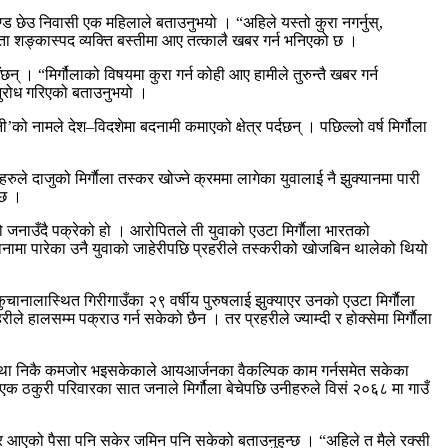
छेउ निवासी एक महिलाले बताउनुभयो । “अहिले यस्तो कुरा नगर्नुस्,
्यस्ता शङ्कास्पद व्यक्ति बस्तीमा आए तत्कालै खबर गर्न भनिएको छ ।
 । “मिर्गौलाको विषयमा कुरा गर्न कोही आए हामीले तुरुन्तै खबर गर्न
अनुरोध गरिएको बताउनुभयो ।
ी’को नामले देश–विदशेमा बदनामी कमाएको क्षेत्र पर्दछन् । पछिल्लो वर्ष मिर्गौला
े दाजुको मिर्गाैला तस्कर खोज्ने क्रममा लागेका युवालाई नै झुक्यानमा पारी
 छ ।
ो जनाउँदै पक्रेको हो । आरोपितले ती युवाको एउटा मिर्गाैला भारतको
ानामा पारेका उनै युवाको जाहेरीपछि प्रहरीले तस्करीको खोजबिन थालेको थियो
ुचानालास्थित गिरीगाउँका २९ वर्षीय पुरुषलाई झुक्याएर उनको एउटा मिर्गाैला
 हालसम्म पक्राउ गर्न सकेको छैन । तर प्रहरीले ज्याम्दी र होक्सेमा मिर्गाैला
 अवस्था निकै कमजोर भइसकेकाले आयआर्जनका वैकल्पिक काम गर्नसमेत सकेका
 एक ठकुरी परिवारका सात जनाले मिर्गौला बेचेपछि उनीहरुले विसं २०६८ मा गाउँ
ा बेचेर आएको पैसा पनि सकेर जमिन पनि सकेको बताउनुहुन्छ । “अहिले त मैले रक्सी