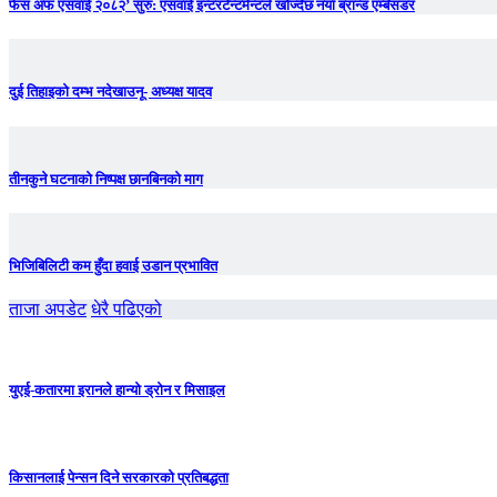
फेस अफ एसवाई २०८२’ सुरु: एसवाई इन्टरटेन्टमेन्टले खोज्दैछ नयाँ ब्रान्ड एम्बेसडर
दुई तिहाइको दम्भ नदेखाउनू- अध्यक्ष यादव
तीनकुने घटनाकाे निष्पक्ष छानबिनकाे माग
भिजिबिलिटी कम हुँदा हवाई उडान प्रभावित
ताजा अपडेट
धेरै पढिएको
युएई-कतारमा इरानले हान्यो ड्रोन र मिसाइल
किसानलाई पेन्सन दिने सरकारको प्रतिबद्धता