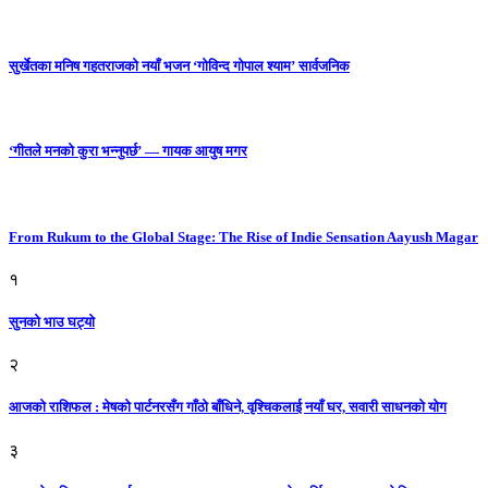
सुर्खेतका मनिष गहतराजको नयाँ भजन ‘गोविन्द गोपाल श्याम’ सार्वजनिक
‘गीतले मनको कुरा भन्नुपर्छ’ — गायक आयुष मगर
From Rukum to the Global Stage: The Rise of Indie Sensation Aayush Magar
१
सुनको भाउ घट्याे
२
आजको राशिफल : मेषको पार्टनरसँग गाँठो बाँधिने, वृश्चिकलाई नयाँ घर, सवारी साधनकाे याेग
३