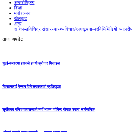
अन्तर्राष्ट्रिय
शिक्षा
मनोरञ्जन
खेलकुद
अन्य
राशिफल
विचित्र संसार
स्वास्थ्य
विचार/ब्लग
सूचना-प्रविधि
भिडियो ग्यालरी
ताजा अपडेट
युएई-कतारमा इरानले हान्यो ड्रोन र मिसाइल
किसानलाई पेन्सन दिने सरकारको प्रतिबद्धता
सुर्खेतका मनिष गहतराजको नयाँ भजन ‘गोविन्द गोपाल श्याम’ सार्वजनिक