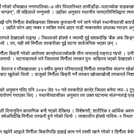
्ने गरेको पाँचखाल नगरपालिका–७ जोर पिपलस्थित लामीडाँडा–पलाञ्चोक सडकखण्ड 
ेपछि भाग्छन्”, ती महिलाले भन्नुभयो । उहाँका अनुसार स्थानीय जनप्रतिनिधिद्वारा त
 पनि मिर्गौला बेचबिखनका विषयमा कुराकानी गर्न जाने गरेको स्थानीयवासी बताउँछन्
यो । उहाँले फोन आए नम्बर र व्यक्ति स्वयं आएर गाडी नम्बरसमेत उपलब्ध गराउन 
विवरणले देखाएको पाइन्छ । जिल्लाको होक्से र ज्याम्दी दुई दशकदेखि ‘बैंक अफ किड्न
्यो । तर, यही वर्ष मिर्गौला तस्करीका दुई घटना सार्वजनिक भएका छन् ।
गाैला बिक्री गरेको आरोपमा काभ्रेपलाञ्चोककै तीन जनालाई पक्राउ ग¥यो । उनीहरुल
े जनायो । घटनाक्रमले भने जिल्लामा मिर्गाैला तस्कर पुनः सक्रिय भएको देखाएको
 देवराज र पाँचखालका ३१ वर्षीय कुमार परियारलाई मिर्गाैला तस्करीमा संलग्न रहेक
खुलेको थियो । दाजुको मिर्गौला बिक्री गर्ने तस्कर खोज्दाखोज्दै तस्करले निश
किएको अनुमान गरिए पनि २०७५ जेठ १० गते तस्करीले काभे्र जिल्ला बनेपा नपा–२ टुक
त्यारोपण गराएका थिए । स्थानीयवासीका अनुसार तर उक्त घटनामा संलग्नलाई प्रहरीले
वनशैली दिनानुदिन कारूणिक बन्दै गएको देखिन्छ । विशेषगरी, शारीरिक र आर्थिक
वर्षअघिदेखि मिर्गौला तस्करी हुने गरेको थियो । तत्कालीन होक्से गाविस–१ स्थित
 खुलेरै आफूले मिर्गाैला बिक्रीपछि दुखाई काम गर्न रक्सी खाने गरेको र मिृर्गाैल