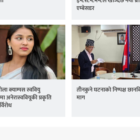
ता
इन्टरटेन्टमेन्टले खोज्दैछ नयाँ ब्रा
एम्बेसडर
ला क्याम्पस स्ववियु
तीनकुने घटनाकाे निष्पक्ष छानब
ा अनेरास्ववियूकी प्रकृति
माग
र्विरोध