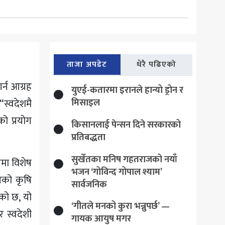
ताजा अपडेट
धेरै पढिएको
र्न आग्रह
युएई-कतारमा इरानले हान्यो ड्रोन र
मिसाइल
स्वदेशमै
को प्रयोग
किसानलाई पेन्सन दिने सरकारको
प्रतिबद्धता
सुर्खेतका मनिष गहतराजको नयाँ
ोगमा विशेष
भजन ‘गोविन्द गोपाल श्याम’
ालको कृषि
सार्वजनिक
ेको छ, यो
‘गीतले मनको कुरा भन्नुपर्छ’ —
 स्वदेशी
गायक आयुष मगर