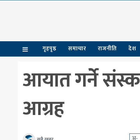
गृहपृष्ठ
समाचार
गृहपृष्ठ
समाचार
राजनीति
देश
राजनीति
देश
आयात गर्ने संस्क
आर्थिक
अन्तर्राष्ट्रिय
आग्रह
शिक्षा
मनोरञ्जन
खेलकुद
अ-
सबै खबर