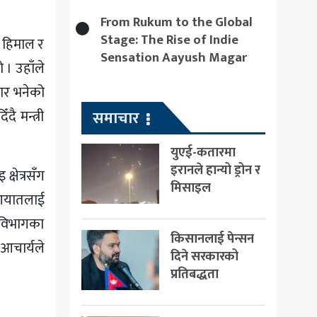
From Rukum to the Global
Stage: The Rise of Indie
ो हिमाल र
Sensation Aayush Magar
। उहाँले
धार भनेको
दै मन्त्री
समाचार
युएई-कतारमा
इरानले हान्यो ड्रोन र
्षेत्रसँग
मिसाइल
ि आयातलाई
 विभागका
किसानलाई पेन्सन
 आचार्यले
दिने सरकारको
प्रतिबद्धता