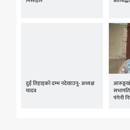
मिसाइल
प्रतिबद्ध
दुई तिहाइको दम्भ नदेखाउनू- अध्यक्ष
आरूङ्गखो
यादव
सभापतिम
पंगेनी नि