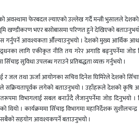
को अवस्थामा फेरबदल ल्याएको उल्लेख गर्दै मन्त्री भुसालले देशक
ाभूमि खण्डीकरण भएर बसोबासमा परिणत हुने देखिएको बताउनुभयो 
स गर्नुपर्ने आवश्यकता औँल्याउनुभयो । देशको मुख्य आर्थिक आ
प्रवद्र्धनका लागि एकीकृत नीति तय गरेर अगाडि बढ्नुपर्नेमा जोड दिँ
िँचाइ सुविधा उपलब्ध गराउने प्रतिबद्धता व्यक्त गर्नुभयो ।
ई र जल तथा ऊर्जा आयोगका सचिव दिनेश घिमिरेले देशको सिँचाइ क
ागले सक्रियतापूर्वक लगेको बताउनुभयो । उहाँहरूले देशको कृष
गतरूपमा विभागलाई सबल बनाउँदै लैजानुपर्नेमा जोड दिनुभयो ।
िएको थियो । कार्यक्रममा सिँचाइ विभागमा महानिर्देशक सुशीलचन्द्र
यन सबैको सहयोग आवश्यकपर्ने बताउनुभयो ।