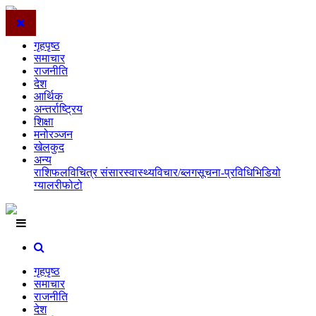
गृहपृष्ठ
समाचार
राजनीति
देश
आर्थिक
अन्तर्राष्ट्रिय
शिक्षा
मनोरञ्जन
खेलकुद
अन्य
राशिफल
विचित्र संसार
स्वास्थ्य
विचार/ब्लग
सूचना-प्रविधि
भिडियो
ग्यालरी
फोटो
गृहपृष्ठ
समाचार
राजनीति
देश