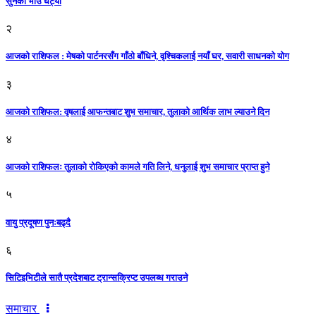
सुनको भाउ घट्याे
२
आजको राशिफल : मेषको पार्टनरसँग गाँठो बाँधिने, वृश्चिकलाई नयाँ घर, सवारी साधनकाे याेग
३
आजकाे राशिफल: वृषलाई आफन्तबाट शुभ समाचार, तुलाकाे आर्थिक लाभ ल्याउने दिन
४
आजको राशिफलः तुलाकाे रोकिएको कामले गति लिने, धनुलाई शुभ समाचार प्राप्त हुने
५
वायु प्रदूषण पुनःबढ्दै
६
सिटिइभिटीले सातै प्रदेशबाट ट्रान्सक्रिप्ट उपलब्ध गराउने
समाचार