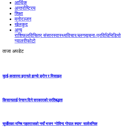
आर्थिक
अन्तर्राष्ट्रिय
शिक्षा
मनोरञ्जन
खेलकुद
अन्य
राशिफल
विचित्र संसार
स्वास्थ्य
विचार/ब्लग
सूचना-प्रविधि
भिडियो
ग्यालरी
फोटो
ताजा अपडेट
युएई-कतारमा इरानले हान्यो ड्रोन र मिसाइल
किसानलाई पेन्सन दिने सरकारको प्रतिबद्धता
सुर्खेतका मनिष गहतराजको नयाँ भजन ‘गोविन्द गोपाल श्याम’ सार्वजनिक