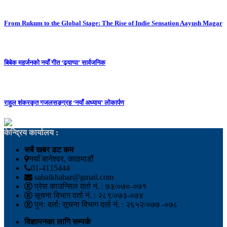
From Rukum to the Global Stage: The Rise of Indie Sensation Aayush Magar
बिबेक महर्जनको नयाँ गीत ‘ढ्याप्पा’ सार्वजनिक
राहुल शंकरकृत गजलसङ्ग्रह ‘नयाँ अध्याय’ लोकार्पण
केन्द्रिय कार्यालय :
सबै खबर डट कम
नयाँ बानेश्वर, काठमाडौं
01-4115444
sabaikhabar@gmail.com
प्रेस काउन्सिल दर्ता नं. : ७३/०७०-०७१
सूचना विभाग दर्ता नं. : २८९/०७३-०७४
पुनः दर्ता: सूचना विभाग दर्ता नं. : २६५२/०७७ -०७८
विज्ञापनका लागि सम्पर्क