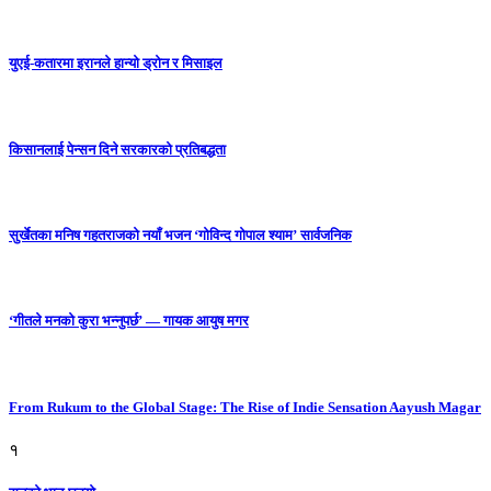
युएई-कतारमा इरानले हान्यो ड्रोन र मिसाइल
किसानलाई पेन्सन दिने सरकारको प्रतिबद्धता
सुर्खेतका मनिष गहतराजको नयाँ भजन ‘गोविन्द गोपाल श्याम’ सार्वजनिक
‘गीतले मनको कुरा भन्नुपर्छ’ — गायक आयुष मगर
From Rukum to the Global Stage: The Rise of Indie Sensation Aayush Magar
१