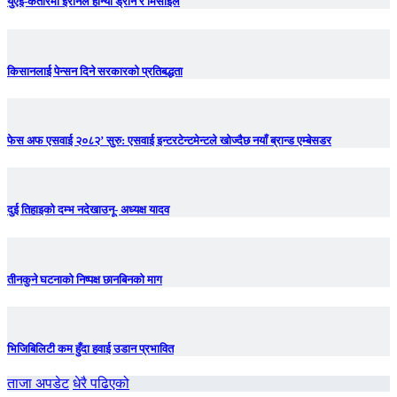
युएई-कतारमा इरानले हान्यो ड्रोन र मिसाइल
किसानलाई पेन्सन दिने सरकारको प्रतिबद्धता
फेस अफ एसवाई २०८२’ सुरु: एसवाई इन्टरटेन्टमेन्टले खोज्दैछ नयाँ ब्रान्ड एम्बेसडर
दुई तिहाइको दम्भ नदेखाउनू- अध्यक्ष यादव
तीनकुने घटनाकाे निष्पक्ष छानबिनकाे माग
भिजिबिलिटी कम हुँदा हवाई उडान प्रभावित
ताजा अपडेट
धेरै पढिएको