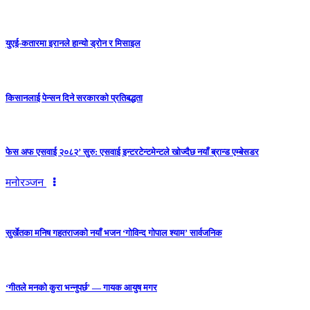
युएई-कतारमा इरानले हान्यो ड्रोन र मिसाइल
किसानलाई पेन्सन दिने सरकारको प्रतिबद्धता
फेस अफ एसवाई २०८२’ सुरु: एसवाई इन्टरटेन्टमेन्टले खोज्दैछ नयाँ ब्रान्ड एम्बेसडर
मनोरञ्जन
सुर्खेतका मनिष गहतराजको नयाँ भजन ‘गोविन्द गोपाल श्याम’ सार्वजनिक
‘गीतले मनको कुरा भन्नुपर्छ’ — गायक आयुष मगर