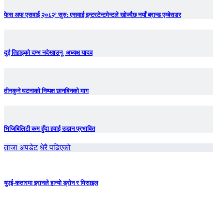
फेस अफ एसवाई २०८२’ सुरु: एसवाई इन्टरटेन्टमेन्टले खोज्दैछ नयाँ ब्रान्ड एम्बेसडर
दुई तिहाइको दम्भ नदेखाउनू- अध्यक्ष यादव
तीनकुने घटनाकाे निष्पक्ष छानबिनकाे माग
भिजिबिलिटी कम हुँदा हवाई उडान प्रभावित
ताजा अपडेट
धेरै पढिएको
युएई-कतारमा इरानले हान्यो ड्रोन र मिसाइल