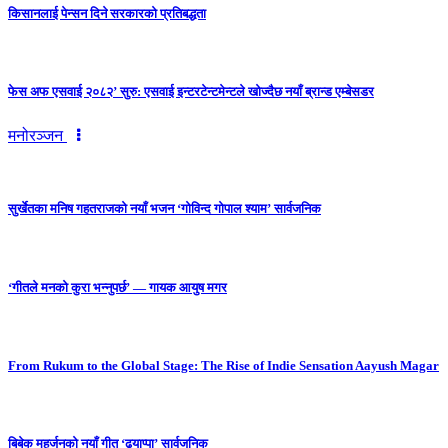
किसानलाई पेन्सन दिने सरकारको प्रतिबद्धता
फेस अफ एसवाई २०८२’ सुरु: एसवाई इन्टरटेन्टमेन्टले खोज्दैछ नयाँ ब्रान्ड एम्बेसडर
मनोरञ्जन
सुर्खेतका मनिष गहतराजको नयाँ भजन ‘गोविन्द गोपाल श्याम’ सार्वजनिक
‘गीतले मनको कुरा भन्नुपर्छ’ — गायक आयुष मगर
From Rukum to the Global Stage: The Rise of Indie Sensation Aayush Magar
बिबेक महर्जनको नयाँ गीत ‘ढ्याप्पा’ सार्वजनिक