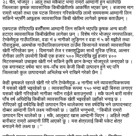
२८ चैत, भोजपुर । आलु तथा मकैबाट भन्दा राम्रो आम्दानी हुन थालेपछि
जिल्लाका कृषक व्यावसायिक किबीखेतीतर्फ आकर्षित भएका छन् । बजारमा माग
राम्रो भएको तथा एक पटक विस्तार गरिसकेपछि लामो समयसम्म आम्दानी लिन
सकिने भएसँगै आफूहरू व्यावसायिक किबी खेतीमा लागेको कृषक बताउँछन् ।
एकपटक रोपिएपछि बर्साैँसम्म आम्दानी लिन सकिने भएपछि कृषक अन्य बाली
हटाएर व्यावसायिक किबीखेतीमा लागेका छन् । विशेष गरेर भोजपुर नगरपालिका,
टेम्केमैयुङ गाउँपालिका, वडा नं ४ नागीको लुङ्गिन र वडा नं ५ को मझौले तथा
पौवादुङ्मा, आमचोक गाउँपालिकालगायत ठाउँमा किसानले यसको व्यावसायिक
खेती गरिरहेका छन् । दिमागको तेज र रक्तशुद्धिका साथै युरिक एसिड, अल्सर
रोगीका लागि उपयोगी किबी एक हजार ५०० मिटरदेखि दुई हजार ४००
मिटरसम्मको उचाइमा खेती गर्न सकिने कृषि ज्ञान केन्द्र भोजपुरले जनाएको छ ।
एक बगानबाट वर्षमा चार सय–पाँच सय केजी किबी उत्पादन हुने भए पनि
जिल्लाको कुल उत्पादनको अभिलेख भने राखिने गरेको छैन ।
केही कृषकले रहरले खेती गरे पनि टेम्केमैयुङ–४ नागीमा भने व्यावसायिकरूपमा
नै यसको खेती भइरहेको छ । व्यावसायिक रूपमा १५० भन्दा बढी बिरुवा लगाएर
यसको खेती गरिरहेको नागीका नवीन राईले बताउनुभयो । मकै फल्ने बारी मासेर
पाँच वर्ष अघिदेखि किबीको व्यावसायिक खेती भइरहेको उहाँको भनाइ छ ।
रोपिएको दुई वर्षदेखि केही उत्पादन दिन थालेकामा यस वर्षदेखि भने उत्पादनबाट
दोब्बर आम्दानी लिने लक्ष्य नवीनको छ । उहाँले भन्नुभयो, ‘‘किबीले राम्रो
उत्पादन दिन थालेको छ । मकै, आलुबाट खास आम्दानी थिएन । अहिले त्यही
बारीबाट राम्रो आम्दानी लिँदै आएको छु । यस क्षेत्रलाई किबी पकेट क्षेत्र
बनाउने मेरो लक्ष्य छ ।’’