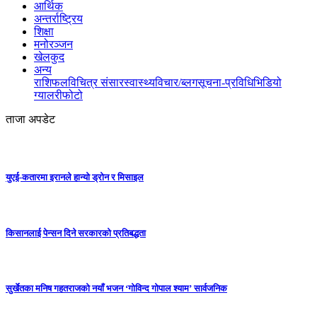
आर्थिक
अन्तर्राष्ट्रिय
शिक्षा
मनोरञ्जन
खेलकुद
अन्य
राशिफल
विचित्र संसार
स्वास्थ्य
विचार/ब्लग
सूचना-प्रविधि
भिडियो
ग्यालरी
फोटो
ताजा अपडेट
युएई-कतारमा इरानले हान्यो ड्रोन र मिसाइल
किसानलाई पेन्सन दिने सरकारको प्रतिबद्धता
सुर्खेतका मनिष गहतराजको नयाँ भजन ‘गोविन्द गोपाल श्याम’ सार्वजनिक