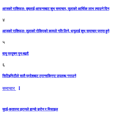
आजकाे राशिफल: वृषलाई आफन्तबाट शुभ समाचार, तुलाकाे आर्थिक लाभ ल्याउने दिन
४
आजको राशिफलः तुलाकाे रोकिएको कामले गति लिने, धनुलाई शुभ समाचार प्राप्त हुने
५
वायु प्रदूषण पुनःबढ्दै
६
सिटिइभिटीले सातै प्रदेशबाट ट्रान्सक्रिप्ट उपलब्ध गराउने
समाचार
युएई-कतारमा इरानले हान्यो ड्रोन र मिसाइल