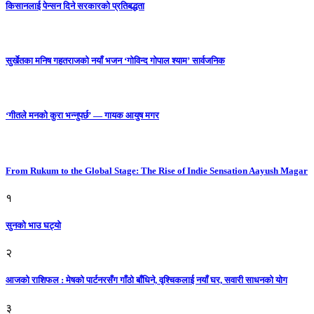
किसानलाई पेन्सन दिने सरकारको प्रतिबद्धता
सुर्खेतका मनिष गहतराजको नयाँ भजन ‘गोविन्द गोपाल श्याम’ सार्वजनिक
‘गीतले मनको कुरा भन्नुपर्छ’ — गायक आयुष मगर
From Rukum to the Global Stage: The Rise of Indie Sensation Aayush Magar
१
सुनको भाउ घट्याे
२
आजको राशिफल : मेषको पार्टनरसँग गाँठो बाँधिने, वृश्चिकलाई नयाँ घर, सवारी साधनकाे याेग
३