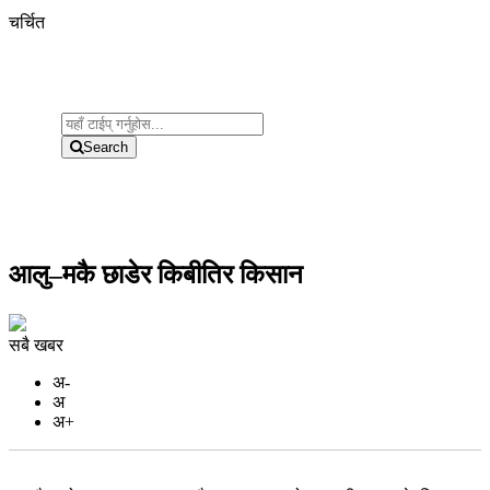
चर्चित
Search
आलु–मकै छाडेर किबीतिर किसान
सबै खबर
अ-
अ
अ+