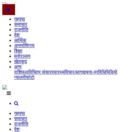
गृहपृष्ठ
समाचार
राजनीति
देश
आर्थिक
अन्तर्राष्ट्रिय
शिक्षा
मनोरञ्जन
खेलकुद
अन्य
राशिफल
विचित्र संसार
स्वास्थ्य
विचार/ब्लग
सूचना-प्रविधि
भिडियो
ग्यालरी
फोटो
गृहपृष्ठ
समाचार
राजनीति
देश