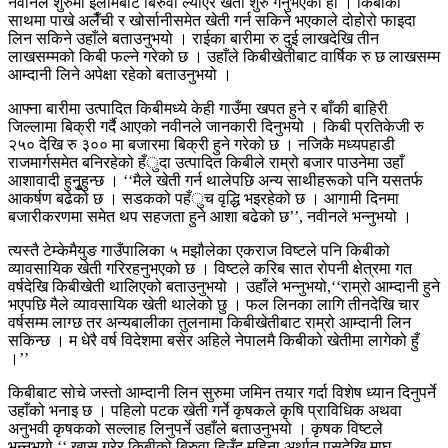
नवीनले शुरुमा इलामबाट बिरुवा ल्याएर खेती शुरु गर्नुभएको हो । किबीका
साथमा पाखे अलैँची र खोर्सानीसमेत खेती गर्न सकिने भएकाले दोहोरो फाइदा
लिन सकिने उहाँले बताउनुभयो । राईका बारीमा रु दुई लाखदेखि तीन
लाखसम्मको किबी फल्ने गरेको छ । उहाँले किबीखेतीबाट वार्षिक रु छ लाखसम्म
आम्दानी लिने अपेक्षा रहेको बताउनुभयो ।
आफ्ना बारीमा उत्पादित किबीमध्ये केही गाउँमा खपत हुने र बाँकी बाहिरी
जिल्लामा बिक्री गर्दै आएको नवीनले जानकारी दिनुभयो । किबी प्रतिकेजी रु
२५० देखि रु ३०० मा बजारमा बिक्री हुने गरेको छ । नजिकै मध्यपहाडी
राजमार्गसमेत बनिरहेको हँुदा उत्पादित किबीले राम्रो बजार पाउनेमा उहाँ
आशावादी हुनुृहुन्छ । ‘‘मैले खेती गर्न थालेपछि अन्य साथीहरूको पनि यसतर्फ
आकर्षण बढेको छ । सडकको पहँुच वृद्धि भइरहेको छ । आगामी दिनमा
बजारीकरणमा समेत थप सहजता हुने आशा बढेको छ’’, नवीनले भन्नुभयो ।
त्यस्तै टेम्केमैयुङ गाउँपालिका ५ मझौलेका एकराज विष्टले पनि किबीको
व्यावसायिक खेती गरिरहनुभएको छ । विष्टले करिब सात रोपनी क्षेत्रमा गत
वर्षदेखि किबीखेती थालिएको बताउनुभयो । उहाँले भन्नुभयो,‘‘राम्रो आम्दानी हुने
भएपछि मैले व्यावसायिक खेती थालेको छु । फल लिनका लागि तीनदेखि चार
वर्षसम्म लाग्छ तर अन्यबालीका तुलनामा किबीखेतीबाट राम्रो आम्दानी लिन
सकिन्छ । म धेरै वर्ष विदेशमा बसेर अहिले नेपालमै किबीको खेतीमा लागेको हुँ
।’’
किबीबाट सोचे जस्तो आम्दानी लिन सुरुमा जमिन तयार गर्दा विशेष ध्यान दिनुपर्ने
उहाँको भनाइ छ । पहिलो पटक खेती गर्ने कृषकले कृषि प्राविधिक अथवा
अनुभवी कृषकको सल्लाह लिनुपर्ने उहाँले बताउनुभयो । कृषक विष्टले
भन्नुभयो,‘‘ खास गरेर किबीको बिरुवा हिउँद महिना अर्थात् पुसदेखि माघ