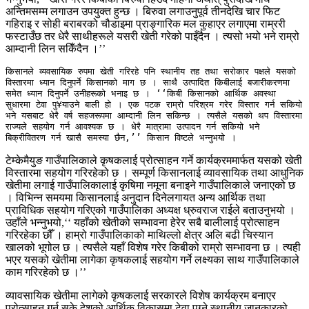
अन्तिमसम्म लगाउन उपयुक्त हुन्छ । बिरुवा लगाउनुपूर्व तीनदेखि चार फिट
गहिराइ र सोही बराबरको चौडाइमा प्राङ्गारिक मल कुहाएर लगाएमा राम्ररी
फस्टाउँछ तर धेरै साथीहरूले यसरी खेती गरेको पाइँदैन । त्यसो भयो भने राम्रो
आम्दानी लिन सकिँदैन ।’’
किसानले व्यवसायिक रुपमा खेती गरिरहे पनि स्थानीय तह तथा सरोकार पक्षले यसको 
विस्तारमा ध्यान दिनुपर्ने किसानको माग छ । साथै उत्पादित किबीलाई बजारीकरणमा 
समेत ध्यान दिनुपर्ने उनीहरूको भनाइ छ । ‘‘किबी किसानको आर्थिक अवस्था  
सुधारमा टेवा पु¥याउने बाली हो । एक पटक राम्रो परिश्रम गरेर विस्तार गर्न सकियो 
भने यसबाट धेरै वर्ष सहजरूपमा आम्दानी लिन सकिन्छ । त्यसैले यसको थप विस्तारमा 
राज्यले सहयोग गर्न आवश्यक छ । धेरै मात्रामा उत्पादन गर्न सकियो भने  
बिक्रीवितरण गर्न खासै समस्या छैन,’’ किसान विष्टले भन्नुभयो ।
टेम्केमैयुङ गाउँपालिकाले कृषकलाई प्रोत्साहन गर्ने कार्यक्रममार्फत यसको खेती
विस्तारमा सहयोग गरिरहेको छ । सम्पूर्ण किसानलाई व्यावसायिक तथा आधुनिक
खेतीमा लगाई गाउँपालिकालाई कृषिमा नमूना बनाइने गाउँपालिकाले जनाएको छ
। विभिन्न समयमा किसानलाई अनुदान दिनेलगायत अन्य आर्थिक तथा
प्राविधिक सहयोग गरिएको गाउँपालिका अध्यक्ष ध्रुवराज राईले बताउनुभयो ।
उहाँले भन्नुभयो,‘‘ यहाँको खेतीको सम्भावना हेरेर सबै बालीलाई प्रोत्साहन
गरिरहेका छौँ । हाम्रो गाउँपालिकाको माथिल्लो क्षेत्र अलि बढी चिस्यान
खालको भूगोल छ । त्यसैले यहाँ विशेष गरेर किबीको राम्रो सम्भावना छ । त्यही
भएर यसको खेतीमा लागेका कृषकलाई सहयोग गर्ने लक्ष्यका साथ गाउँपालिकाले
काम गरिरहेको छ ।’’
व्यावसायिक खेतीमा लागेको कृषकलाई सरकारले विशेष कार्यक्रम बनाएर
प्रोत्साहन गर्न सके देशको आर्थिक विकासमा टेवा पुग्ने स्थानीय जानकारको