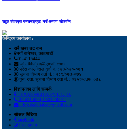
राहुल शंकरकृत गजलसङ्ग्रह ‘नयाँ अध्याय’ लोकार्पण
केन्द्रिय कार्यालय :
सबै खबर डट कम
नयाँ बानेश्वर, काठमाडौं
01-4115444
sabaikhabar@gmail.com
प्रेस काउन्सिल दर्ता नं. : ७३/०७०-०७१
सूचना विभाग दर्ता नं. : २८९/०७३-०७४
पुनः दर्ता: सूचना विभाग दर्ता नं. : २६५२/०७७ -०७८
विज्ञापनका लागि सम्पर्क
TEXAS MEDIA PVT. LTD.
01-4115000, 9801230011
adv.sabaikhabar@gmail.com
सोसल मिडिया
facebook
Instagram