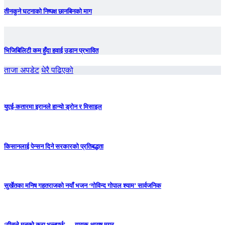
तीनकुने घटनाकाे निष्पक्ष छानबिनकाे माग
भिजिबिलिटी कम हुँदा हवाई उडान प्रभावित
ताजा अपडेट
धेरै पढिएको
युएई-कतारमा इरानले हान्यो ड्रोन र मिसाइल
किसानलाई पेन्सन दिने सरकारको प्रतिबद्धता
सुर्खेतका मनिष गहतराजको नयाँ भजन ‘गोविन्द गोपाल श्याम’ सार्वजनिक
‘गीतले मनको कुरा भन्नुपर्छ’ — गायक आयुष मगर