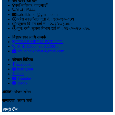
सबै खबर डट कम
नयाँ बानेश्वर, काठमाडौं
01-4115444
sabaikhabar@gmail.com
प्रेस काउन्सिल दर्ता नं. : ७३/०७०-०७१
सूचना विभाग दर्ता नं. : २८९/०७३-०७४
पुनः दर्ता: सूचना विभाग दर्ता नं. : २६५२/०७७ -०७८
विज्ञापनका लागि सम्पर्क
TEXAS MEDIA PVT. LTD.
01-4115000, 9801230011
adv.sabaikhabar@gmail.com
सोसल मिडिया
facebook
Instagram
𝕏.com
Youtube
Tiktok
अध्यक्ष
: रोजन श्रेष्ठ
सम्पादक
: सागर शर्मा
हाम्रो टीम