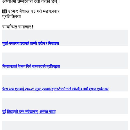
अध्यक्षमा उम्मेदवारी दर्ता गरेका छन् ।
२०७९ बैशाख १३ गते मङ्गलवार
प्रतिक्रिया
सम्बन्धित समाचार
युएई-कतारमा इरानले हान्यो ड्रोन र मिसाइल
किसानलाई पेन्सन दिने सरकारको प्रतिबद्धता
फेस अफ एसवाई २०८२’ सुरु: एसवाई इन्टरटेन्टमेन्टले खोज्दैछ नयाँ ब्रान्ड एम्बेसडर
दुई तिहाइको दम्भ नदेखाउनू- अध्यक्ष यादव