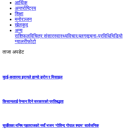
आर्थिक
अन्तर्राष्ट्रिय
शिक्षा
मनोरञ्जन
खेलकुद
अन्य
राशिफल
विचित्र संसार
स्वास्थ्य
विचार/ब्लग
सूचना-प्रविधि
भिडियो
ग्यालरी
फोटो
ताजा अपडेट
युएई-कतारमा इरानले हान्यो ड्रोन र मिसाइल
किसानलाई पेन्सन दिने सरकारको प्रतिबद्धता
सुर्खेतका मनिष गहतराजको नयाँ भजन ‘गोविन्द गोपाल श्याम’ सार्वजनिक