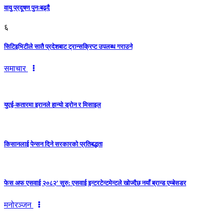
वायु प्रदूषण पुनःबढ्दै
६
सिटिइभिटीले सातै प्रदेशबाट ट्रान्सक्रिप्ट उपलब्ध गराउने
समाचार
युएई-कतारमा इरानले हान्यो ड्रोन र मिसाइल
किसानलाई पेन्सन दिने सरकारको प्रतिबद्धता
फेस अफ एसवाई २०८२’ सुरु: एसवाई इन्टरटेन्टमेन्टले खोज्दैछ नयाँ ब्रान्ड एम्बेसडर
मनोरञ्जन