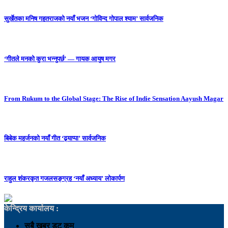
सुर्खेतका मनिष गहतराजको नयाँ भजन ‘गोविन्द गोपाल श्याम’ सार्वजनिक
‘गीतले मनको कुरा भन्नुपर्छ’ — गायक आयुष मगर
From Rukum to the Global Stage: The Rise of Indie Sensation Aayush Magar
बिबेक महर्जनको नयाँ गीत ‘ढ्याप्पा’ सार्वजनिक
राहुल शंकरकृत गजलसङ्ग्रह ‘नयाँ अध्याय’ लोकार्पण
केन्द्रिय कार्यालय :
सबै खबर डट कम