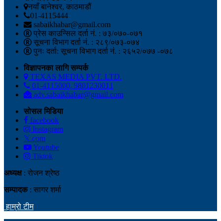
नयाँ बानेश्वर, काठमाडौं
01-4115444
sabaikhabar@gmail.com
प्रेस काउन्सिल दर्ता नं. : ७३/०७०-०७१
सूचना विभाग दर्ता नं. : २८९/०७३-०७४
पुनः दर्ता: सूचना विभाग दर्ता नं. : २६५२/०७७ -०७८
विज्ञापनका लागि सम्पर्क
TEXAS MEDIA PVT. LTD.
01-4115000, 9801230011
adv.sabaikhabar@gmail.com
सोसल मिडिया
facebook
Instagram
𝕏.com
Youtube
Tiktok
अध्यक्ष
: रोजन श्रेष्ठ
सम्पादक
: सागर शर्मा
हाम्रो टीम