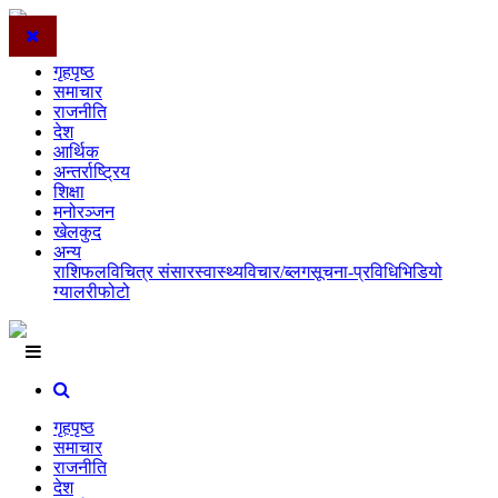
गृहपृष्ठ
समाचार
राजनीति
देश
आर्थिक
अन्तर्राष्ट्रिय
शिक्षा
मनोरञ्जन
खेलकुद
अन्य
राशिफल
विचित्र संसार
स्वास्थ्य
विचार/ब्लग
सूचना-प्रविधि
भिडियो
ग्यालरी
फोटो
गृहपृष्ठ
समाचार
राजनीति
देश