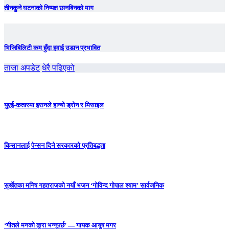
तीनकुने घटनाकाे निष्पक्ष छानबिनकाे माग
भिजिबिलिटी कम हुँदा हवाई उडान प्रभावित
ताजा अपडेट
धेरै पढिएको
युएई-कतारमा इरानले हान्यो ड्रोन र मिसाइल
किसानलाई पेन्सन दिने सरकारको प्रतिबद्धता
सुर्खेतका मनिष गहतराजको नयाँ भजन ‘गोविन्द गोपाल श्याम’ सार्वजनिक
‘गीतले मनको कुरा भन्नुपर्छ’ — गायक आयुष मगर