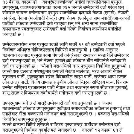
१३ बैशाख, काठमाडौं । काभ्रेपलाञ्चोकको पनौती नगरपालिकामा प्रमुख,
उपप्रमुख, वडाध्यक्षलगायतका पदमा २६५ जनाले उम्मेदवारी दर्ता गरेका छन् ।
सोमबार सम्पन्न मनोनयनमा प्रमुख राजनीतिक दलमध्ये नेकपा (एमाले), नेपाली
कांग्रेस, नेकपा (माओवादी केन्द्र) तथा नेकपा (एकीकृत समाजवादी) आ–आफ्नो
पार्टीको तर्फबाट उम्मेदवारी दर्ता गराएका छन् भने अन्य साना राजनीतिक
दललगायत स्वतन्त्रबाट उम्मेदवारी दर्ता गरेको निर्वाचन कार्यालय पनौतीले
जनाएको छ ।
उम्मेदवारमध्येमा नगर प्रमुख पदको लागि मात्रै ११ को उम्मेदवारी दर्ता भएको
निर्वाचन अधिकृत गोविन्दप्रसाद घिमिरेले बताउनुभयो । उहाँका अनुसार
गठबन्धन दलबाट प्रमुख पदमा नेपाली कांग्रेसका रामशरण भण्डारीले उम्मेदवार
दर्ता गराउनुभएको छ, भने नेकपा (एमाले)को तर्फबाट भीम न्यौपानेले उम्मेदवारी
दर्ता गराउनुभएको छ । न्यौपाने यसअघिको नगर प्रमुखमा निर्वाचित हुनुहुन्थ्यो ।
त्यस्तै अरु दलबाट गणेशकुमार कपाली नेकपा मालेबाट, भरत आचार्य नेपाल
सुशासन पार्टी, भूषणकुमार श्रेष्ठ विवेकशील साझा पार्टी, राजेन्द्र थापा उन्नत
लोकतन्त्र पार्टी, विजय तामाङ सङ्घीय लोकतान्त्रिक राष्ट्रिय मञ्च, शिवराम
बस्नेत राष्ट्रिय प्रजातन्त्र पार्टी नेपाल तथा स्वतन्त्र रुपमा सीताराम हुमागाईं,
शम्भू राउत र विजयराम कर्माचार्यले मनोनयन दर्ता गराउनुभएको छ ।
उपप्रमुखमा भने ३ ले मात्रै उम्मेदवारी दर्ता गराउनुभएको छ । जसमा
गठबन्धनको तर्फबाट उपप्रमुखमा एकीकृत समाजवादीका छविलाल हुमागाइं तथा
एमालेबाट गीता बञ्जाराले मनोनयन दर्ता गराउनुभएको छ । बञ्जारा यसअघिको
निर्वाचित उपप्रमुख हुनुुहुन्छ ।
त्यस्तै कल्पना घिमिरे श्रेष्ठले राष्ट्रिय प्रजातन्त्र पार्टीबाट मनोनयन दर्ता
गराउनुभएको निर्वाचन कार्यालयले जनाएको छ । नगरको १२ वडामा ६१ ले