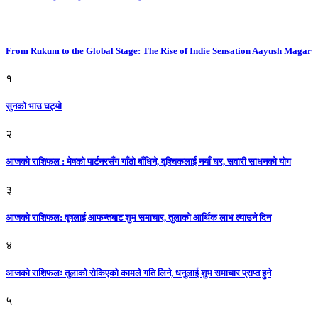
From Rukum to the Global Stage: The Rise of Indie Sensation Aayush Magar
१
सुनको भाउ घट्याे
२
आजको राशिफल : मेषको पार्टनरसँग गाँठो बाँधिने, वृश्चिकलाई नयाँ घर, सवारी साधनकाे याेग
३
आजकाे राशिफल: वृषलाई आफन्तबाट शुभ समाचार, तुलाकाे आर्थिक लाभ ल्याउने दिन
४
आजको राशिफलः तुलाकाे रोकिएको कामले गति लिने, धनुलाई शुभ समाचार प्राप्त हुने
५