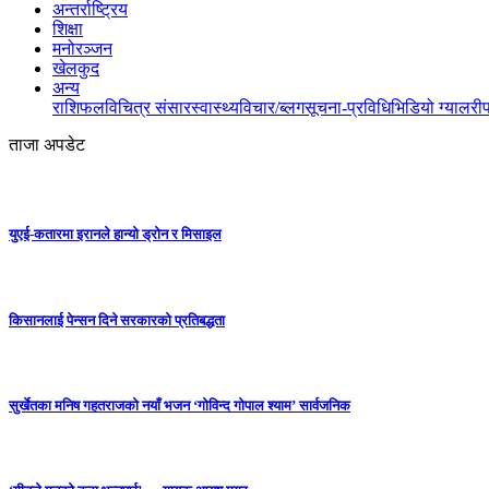
अन्तर्राष्ट्रिय
शिक्षा
मनोरञ्जन
खेलकुद
अन्य
राशिफल
विचित्र संसार
स्वास्थ्य
विचार/ब्लग
सूचना-प्रविधि
भिडियो ग्यालरी
ताजा अपडेट
युएई-कतारमा इरानले हान्यो ड्रोन र मिसाइल
किसानलाई पेन्सन दिने सरकारको प्रतिबद्धता
सुर्खेतका मनिष गहतराजको नयाँ भजन ‘गोविन्द गोपाल श्याम’ सार्वजनिक