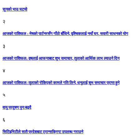
सुनको भाउ घट्याे
२
आजको राशिफल : मेषको पार्टनरसँग गाँठो बाँधिने, वृश्चिकलाई नयाँ घर, सवारी साधनकाे याेग
३
आजकाे राशिफल: वृषलाई आफन्तबाट शुभ समाचार, तुलाकाे आर्थिक लाभ ल्याउने दिन
४
आजको राशिफलः तुलाकाे रोकिएको कामले गति लिने, धनुलाई शुभ समाचार प्राप्त हुने
५
वायु प्रदूषण पुनःबढ्दै
६
सिटिइभिटीले सातै प्रदेशबाट ट्रान्सक्रिप्ट उपलब्ध गराउने