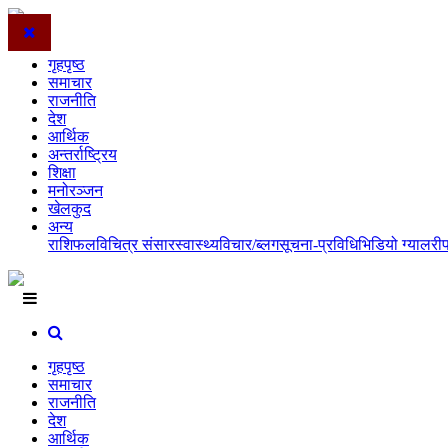
गृहपृष्ठ
समाचार
राजनीति
देश
आर्थिक
अन्तर्राष्ट्रिय
शिक्षा
मनोरञ्जन
खेलकुद
अन्य
राशिफल
विचित्र संसार
स्वास्थ्य
विचार/ब्लग
सूचना-प्रविधि
भिडियो ग्यालरी
गृहपृष्ठ
समाचार
राजनीति
देश
आर्थिक