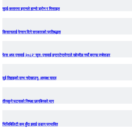
युएई-कतारमा इरानले हान्यो ड्रोन र मिसाइल
किसानलाई पेन्सन दिने सरकारको प्रतिबद्धता
फेस अफ एसवाई २०८२’ सुरु: एसवाई इन्टरटेन्टमेन्टले खोज्दैछ नयाँ ब्रान्ड एम्बेसडर
दुई तिहाइको दम्भ नदेखाउनू- अध्यक्ष यादव
तीनकुने घटनाकाे निष्पक्ष छानबिनकाे माग
भिजिबिलिटी कम हुँदा हवाई उडान प्रभावित