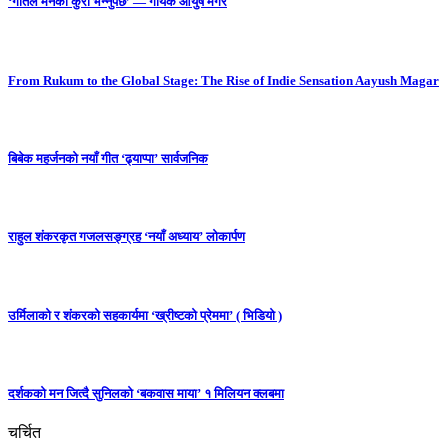
‘गीतले मनको कुरा भन्नुपर्छ’ — गायक आयुष मगर
From Rukum to the Global Stage: The Rise of Indie Sensation Aayush Magar
बिबेक महर्जनको नयाँ गीत ‘ढ्याप्पा’ सार्वजनिक
राहुल शंकरकृत गजलसङ्ग्रह ‘नयाँ अध्याय’ लोकार्पण
उर्मिलाको र शंकरको सहकार्यमा ‘ख्रीष्टको प्रेममा’ ( भिडियो )
दर्शकको मन जित्दै सुनिलको ‘बकवास माया’ १ मिलियन क्लबमा
चर्चित