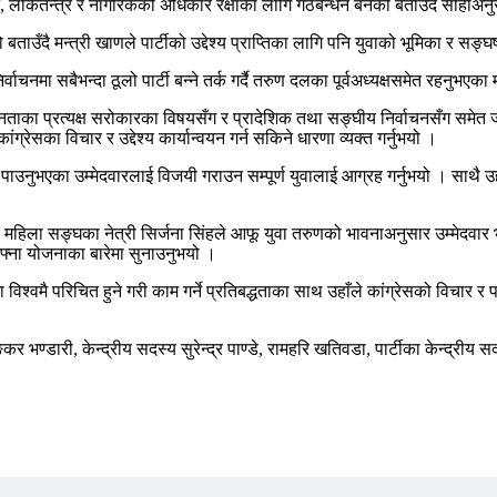
 लोकतन्त्र र नागरिकको अधिकार रक्षाका लागि गठबन्धन बनेको बताउँदै सोहीअनुसार
बताउँदै मन्त्री खाणले पार्टीको उद्देश्य प्राप्तिका लागि पनि युवाको भूमिका र सङ्घर्
निर्वाचनमा सबैभन्दा ठूलो पार्टी बन्ने तर्क गर्दै तरुण दलका पूर्वअध्यक्षसमेत रहनुभ
ले जनताका प्रत्यक्ष सरोकारका विषयसँग र प्रादेशिक तथा सङ्घीय निर्वाचनसँग स
ग्रेसका विचार र उद्देश्य कार्यान्वयन गर्न सकिने धारणा व्यक्त गर्नुभयो ।
ट पाउनुभएका उम्मेदवारलाई विजयी गराउन सम्पूर्ण युवालाई आग्रह गर्नुभयो । साथै उह
महिला सङ्घका नेत्री सिर्जना सिंहले आफू युवा तरुणको भावनाअनुसार उम्मेदवार 
फ्ना योजनाका बारेमा सुनाउनुभयो ।
विश्वमै परिचित हुने गरी काम गर्ने प्रतिबद्धताका साथ उहाँले कांग्रेसको विचार र
य शङ्कर भण्डारी, केन्द्रीय सदस्य सुरेन्द्र पाण्डे, रामहरि खतिवडा, पार्टीका केन्द्