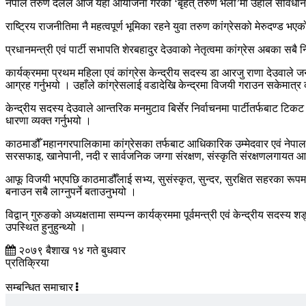
नेपाल तरुण दलले आज यहाँ आयोजना गरेको ‘बृहत् तरुण भेला’मा उहाँले संविधान,
राष्ट्रिय राजनीतिमा नै महत्वपूर्ण भूमिका रहने युवा तरुण कांग्रेसको मेरुदण्ड भएको 
प्रधानमन्त्री एवं पार्टी सभापति शेरबहादुर देउवाको नेतृत्वमा कांग्रेस अबका सबै 
कार्यक्रममा प्रथम महिला एवं कांग्रेस केन्द्रीय सदस्य डा आरजु राणा देउवा
आग्रह गर्नुभयो । उहाँले कांग्रेसलाई वडादेखि केन्द्रमा विजयी गराउन सकेमात्र कां
केन्द्रीय सदस्य देउवाले आन्तरिक मनमुटाव बिर्सेर निर्वाचनमा पार्टीतर्फबाट टिक
धारणा व्यक्त गर्नुभयो ।
काठमाडौँ महानगरपालिकामा कांग्रेसका तर्फबाट आधिकारिक उम्मेदवार एवं नेपाल 
सरसफाइ, खानेपानी, नदी र सार्वजनिक जग्गा संरक्षण, संस्कृति संरक्षणलगायत आ
आफू विजयी भएपछि काठमाडौँलाई सभ्य, सुसंस्कृत, सुन्दर, सुरक्षित सहरका रूपमा 
बनाउन सबै लाग्नुपर्ने बताउनुभयो ।
विद्वान् गुरुङको अध्यक्षतामा सम्पन्न कार्यक्रममा पूर्वमन्त्री एवं केन्द्रीय सदस्
उपस्थित हुनुहुन्थ्यो ।
२०७९ बैशाख १४ गते बुधवार
प्रतिक्रिया
सम्बन्धित समाचार