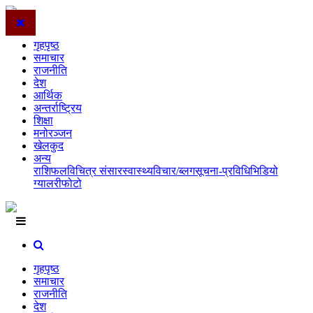
गृहपृष्ठ
समाचार
राजनीति
देश
आर्थिक
अन्तर्राष्ट्रिय
शिक्षा
मनोरञ्जन
खेलकुद
अन्य
राशिफल
विचित्र संसार
स्वास्थ्य
विचार/ब्लग
सूचना-प्रविधि
भिडियो
ग्यालरी
फोटो
गृहपृष्ठ
समाचार
राजनीति
देश