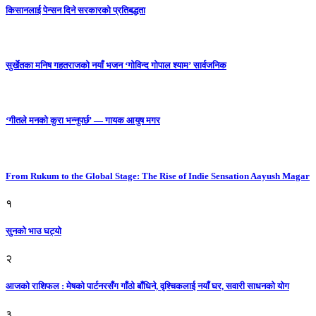
किसानलाई पेन्सन दिने सरकारको प्रतिबद्धता
सुर्खेतका मनिष गहतराजको नयाँ भजन ‘गोविन्द गोपाल श्याम’ सार्वजनिक
‘गीतले मनको कुरा भन्नुपर्छ’ — गायक आयुष मगर
From Rukum to the Global Stage: The Rise of Indie Sensation Aayush Magar
१
सुनको भाउ घट्याे
२
आजको राशिफल : मेषको पार्टनरसँग गाँठो बाँधिने, वृश्चिकलाई नयाँ घर, सवारी साधनकाे याेग
३