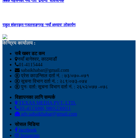
बिबेक महर्जनको नयाँ गीत ‘ढ्याप्पा’ सार्वजनिक
राहुल शंकरकृत गजलसङ्ग्रह ‘नयाँ अध्याय’ लोकार्पण
केन्द्रिय कार्यालय :
सबै खबर डट कम
नयाँ बानेश्वर, काठमाडौं
01-4115444
sabaikhabar@gmail.com
प्रेस काउन्सिल दर्ता नं. : ७३/०७०-०७१
सूचना विभाग दर्ता नं. : २८९/०७३-०७४
पुनः दर्ता: सूचना विभाग दर्ता नं. : २६५२/०७७ -०७८
विज्ञापनका लागि सम्पर्क
TEXAS MEDIA PVT. LTD.
01-4115000, 9801230011
adv.sabaikhabar@gmail.com
सोसल मिडिया
facebook
Instagram