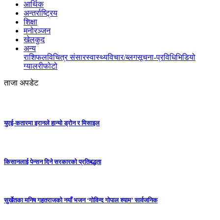
आर्थिक
अन्तर्राष्ट्रिय
शिक्षा
मनोरञ्जन
खेलकुद
अन्य
राशिफल
विचित्र संसार
स्वास्थ्य
विचार/ब्लग
सूचना-प्रविधि
भिडियो
ग्यालरी
फोटो
ताजा अपडेट
युएई-कतारमा इरानले हान्यो ड्रोन र मिसाइल
किसानलाई पेन्सन दिने सरकारको प्रतिबद्धता
सुर्खेतका मनिष गहतराजको नयाँ भजन ‘गोविन्द गोपाल श्याम’ सार्वजनिक