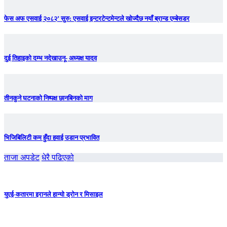
फेस अफ एसवाई २०८२’ सुरु: एसवाई इन्टरटेन्टमेन्टले खोज्दैछ नयाँ ब्रान्ड एम्बेसडर
दुई तिहाइको दम्भ नदेखाउनू- अध्यक्ष यादव
तीनकुने घटनाकाे निष्पक्ष छानबिनकाे माग
भिजिबिलिटी कम हुँदा हवाई उडान प्रभावित
ताजा अपडेट
धेरै पढिएको
युएई-कतारमा इरानले हान्यो ड्रोन र मिसाइल