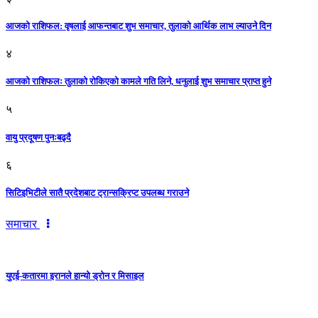
आजकाे राशिफल: वृषलाई आफन्तबाट शुभ समाचार, तुलाकाे आर्थिक लाभ ल्याउने दिन
४
आजको राशिफलः तुलाकाे रोकिएको कामले गति लिने, धनुलाई शुभ समाचार प्राप्त हुने
५
वायु प्रदूषण पुनःबढ्दै
६
सिटिइभिटीले सातै प्रदेशबाट ट्रान्सक्रिप्ट उपलब्ध गराउने
समाचार
युएई-कतारमा इरानले हान्यो ड्रोन र मिसाइल