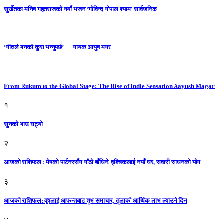
सुर्खेतका मनिष गहतराजको नयाँ भजन ‘गोविन्द गोपाल श्याम’ सार्वजनिक
‘गीतले मनको कुरा भन्नुपर्छ’ — गायक आयुष मगर
From Rukum to the Global Stage: The Rise of Indie Sensation Aayush Magar
१
सुनको भाउ घट्याे
२
आजको राशिफल : मेषको पार्टनरसँग गाँठो बाँधिने, वृश्चिकलाई नयाँ घर, सवारी साधनकाे याेग
३
आजकाे राशिफल: वृषलाई आफन्तबाट शुभ समाचार, तुलाकाे आर्थिक लाभ ल्याउने दिन