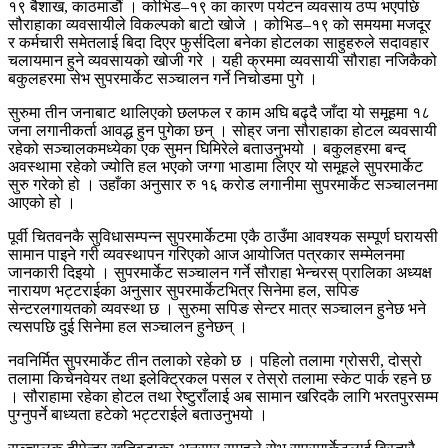
१९ बैशाख, काठमाडौं । कोभिड–१९ का कारण पर्यटन व्यवसाय ठप्प भएपछि
सौराहाका व्यवसायीले विकल्पको बाटो खोजे । कोभिड–१९ को समयमा मजदूर
र कर्मचारी समेतलाई बिदा दिएर फुर्सदिला बनेका होटलका साहुहरुले सदावहार
चलायमान हुने व्यवसायको खोजी गरे । यही क्रममा व्यवसायी सौराहा नजिकैको
बकुलहरमा सेभ सुपरमार्केट सञ्चालन गर्ने निचोडमा पुगे ।
सुरुमा तीन जनाबाट थालिएको छलफल र काम अघि बढ्दै जाँदा यो समूहमा १८
जना लगानीकर्ता आवद्ध हुन पुगेका छन् । सोह्र जना सौराहाका होटल व्यवसायी
रहेको सञ्चालकमध्येका एक सुमन घिमिरेले बताउनुभयो । बकुलहरमा बन्द
अवस्थामा रहेको ज्योति हल भएको जग्गा भाडामा लिएर यो समूहले सुपरमार्केट
सुरु गरेको हो । उहाँका अनुसार रु १६ करोड लगानीमा सुपरमार्केट सञ्चालनमा
आएको हो ।
पूर्वी चितवनकै सुविधासम्पन्न सुपरमार्केटमा एकै ठाउँमा आवश्यक सम्पूर्ण घरायसी
सामान पाइने गरी व्यवस्थापन गरिएको आज आयोजित पत्रकार सम्मेलनमा
जानकारी दिइयो । सुपरमार्केट सञ्चालन गर्ने सौराहा भेन्चरस् प्रालिका अध्यक्ष
नारायण भट्टराईका अनुसार सुपरमार्केटभित्र सिनेमा हल, सपिङ
सेन्टरलगायतको व्यवस्था छ । सुरुमा सपिङ सेन्टर मात्र सञ्चालन हुनेछ भने
त्यसपछि दुई सिनेमा हल सञ्चालन हुनेछन् ।
नवनिर्मित सुपरमार्केट तीन तलाको रहेको छ । पहिलो तलामा ग्रोसरी, दोस्रो
तलामा किचेनवेयर तथा इलेक्ट्रिकल पसल र तेस्रो तलामा स्केट पार्क रहने छ
। सौराहामा रहेका होटल तथा रेष्टुराँलाई अब सामान खरिदकै लागि भरतपुरसम्म
पुग्नुपर्ने बाध्यता हटेको भट्टराईले बताउनुभयो ।