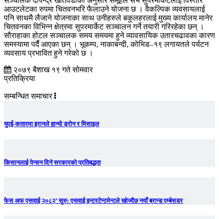
सञ्चालक दीपेन्द्र खतिवडाका अनुसार समूहले सेभ सुपरमार्केटलाई विस्तारै
आउटलेटका रुपमा चितवनभरि फैलाउने योजना छ । वैकल्पिक व्यवसायलाई
पनि साथमै लैजाने योजनाका साथ उनीहरुले बकुलहरलाई मुख्य कार्यालय मानेर
चितवनका विभिन्न क्षेत्रमा सुपरमार्केट सञ्चालन गर्ने तयारी गरिरहेका छन् ।
सौराहाका होटल सञ्चालक समय समयमा हुने व्यावसायिक उतारचढावका कारण
समस्यामा पर्दै आएका छन् । भूकम्प, नाकाबन्दी, कोभिड–१९ लगायतले पर्यटन
व्यवसाय प्रभावित हुने गरेको छ ।
२०७९ बैशाख १९ गते सोमवार
प्रतिक्रिया
सम्बन्धित समाचार
युएई-कतारमा इरानले हान्यो ड्रोन र मिसाइल
किसानलाई पेन्सन दिने सरकारको प्रतिबद्धता
फेस अफ एसवाई २०८२’ सुरु: एसवाई इन्टरटेन्टमेन्टले खोज्दैछ नयाँ ब्रान्ड एम्बेसडर