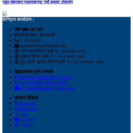
राहुल शंकरकृत गजलसङ्ग्रह ‘नयाँ अध्याय’ लोकार्पण
केन्द्रिय कार्यालय :
सबै खबर डट कम
नयाँ बानेश्वर, काठमाडौं
01-4115444
sabaikhabar@gmail.com
प्रेस काउन्सिल दर्ता नं. : ७३/०७०-०७१
सूचना विभाग दर्ता नं. : २८९/०७३-०७४
पुनः दर्ता: सूचना विभाग दर्ता नं. : २६५२/०७७ -०७८
विज्ञापनका लागि सम्पर्क
TEXAS MEDIA PVT. LTD.
01-4115000, 9801230011
adv.sabaikhabar@gmail.com
सोसल मिडिया
facebook
Instagram
𝕏.com
Youtube
Tiktok