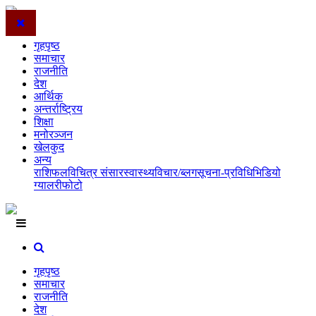
गृहपृष्ठ
समाचार
राजनीति
देश
आर्थिक
अन्तर्राष्ट्रिय
शिक्षा
मनोरञ्जन
खेलकुद
अन्य
राशिफल
विचित्र संसार
स्वास्थ्य
विचार/ब्लग
सूचना-प्रविधि
भिडियो
ग्यालरी
फोटो
गृहपृष्ठ
समाचार
राजनीति
देश