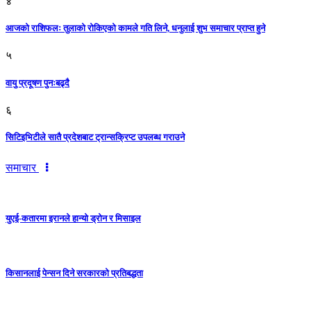
४
आजको राशिफलः तुलाकाे रोकिएको कामले गति लिने, धनुलाई शुभ समाचार प्राप्त हुने
५
वायु प्रदूषण पुनःबढ्दै
६
सिटिइभिटीले सातै प्रदेशबाट ट्रान्सक्रिप्ट उपलब्ध गराउने
समाचार
युएई-कतारमा इरानले हान्यो ड्रोन र मिसाइल
किसानलाई पेन्सन दिने सरकारको प्रतिबद्धता