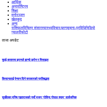
आर्थिक
अन्तर्राष्ट्रिय
शिक्षा
मनोरञ्जन
खेलकुद
अन्य
राशिफल
विचित्र संसार
स्वास्थ्य
विचार/ब्लग
सूचना-प्रविधि
भिडियो
ग्यालरी
फोटो
ताजा अपडेट
युएई-कतारमा इरानले हान्यो ड्रोन र मिसाइल
किसानलाई पेन्सन दिने सरकारको प्रतिबद्धता
सुर्खेतका मनिष गहतराजको नयाँ भजन ‘गोविन्द गोपाल श्याम’ सार्वजनिक