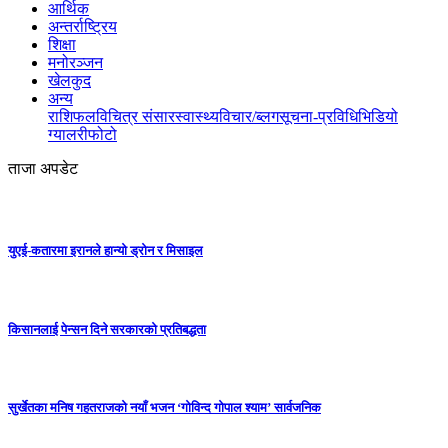
आर्थिक
अन्तर्राष्ट्रिय
शिक्षा
मनोरञ्जन
खेलकुद
अन्य
राशिफल
विचित्र संसार
स्वास्थ्य
विचार/ब्लग
सूचना-प्रविधि
भिडियो
ग्यालरी
फोटो
ताजा अपडेट
युएई-कतारमा इरानले हान्यो ड्रोन र मिसाइल
किसानलाई पेन्सन दिने सरकारको प्रतिबद्धता
सुर्खेतका मनिष गहतराजको नयाँ भजन ‘गोविन्द गोपाल श्याम’ सार्वजनिक