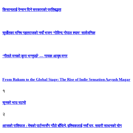
किसानलाई पेन्सन दिने सरकारको प्रतिबद्धता
सुर्खेतका मनिष गहतराजको नयाँ भजन ‘गोविन्द गोपाल श्याम’ सार्वजनिक
‘गीतले मनको कुरा भन्नुपर्छ’ — गायक आयुष मगर
From Rukum to the Global Stage: The Rise of Indie Sensation Aayush Magar
१
सुनको भाउ घट्याे
२
आजको राशिफल : मेषको पार्टनरसँग गाँठो बाँधिने, वृश्चिकलाई नयाँ घर, सवारी साधनकाे याेग