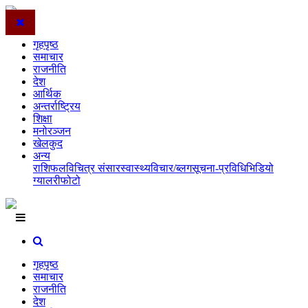
गृहपृष्ठ
समाचार
राजनीति
देश
आर्थिक
अन्तर्राष्ट्रिय
शिक्षा
मनोरञ्जन
खेलकुद
अन्य
राशिफल
विचित्र संसार
स्वास्थ्य
विचार/ब्लग
सूचना-प्रविधि
भिडियो
ग्यालरी
फोटो
गृहपृष्ठ
समाचार
राजनीति
देश