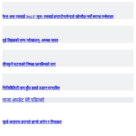
फेस अफ एसवाई २०८२’ सुरु: एसवाई इन्टरटेन्टमेन्टले खोज्दैछ नयाँ ब्रान्ड एम्बेसडर
दुई तिहाइको दम्भ नदेखाउनू- अध्यक्ष यादव
तीनकुने घटनाकाे निष्पक्ष छानबिनकाे माग
भिजिबिलिटी कम हुँदा हवाई उडान प्रभावित
ताजा अपडेट
धेरै पढिएको
युएई-कतारमा इरानले हान्यो ड्रोन र मिसाइल