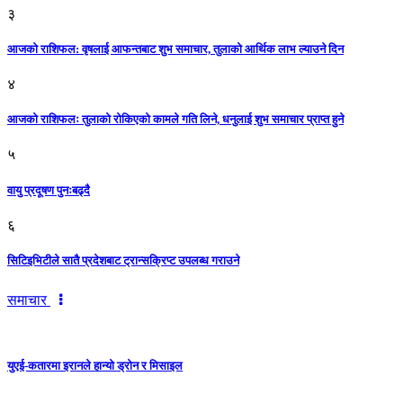
३
आजकाे राशिफल: वृषलाई आफन्तबाट शुभ समाचार, तुलाकाे आर्थिक लाभ ल्याउने दिन
४
आजको राशिफलः तुलाकाे रोकिएको कामले गति लिने, धनुलाई शुभ समाचार प्राप्त हुने
५
वायु प्रदूषण पुनःबढ्दै
६
सिटिइभिटीले सातै प्रदेशबाट ट्रान्सक्रिप्ट उपलब्ध गराउने
समाचार
युएई-कतारमा इरानले हान्यो ड्रोन र मिसाइल