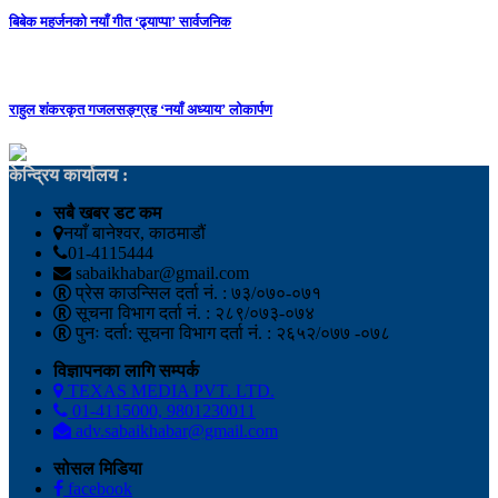
बिबेक महर्जनको नयाँ गीत ‘ढ्याप्पा’ सार्वजनिक
राहुल शंकरकृत गजलसङ्ग्रह ‘नयाँ अध्याय’ लोकार्पण
केन्द्रिय कार्यालय :
सबै खबर डट कम
नयाँ बानेश्वर, काठमाडौं
01-4115444
sabaikhabar@gmail.com
प्रेस काउन्सिल दर्ता नं. : ७३/०७०-०७१
सूचना विभाग दर्ता नं. : २८९/०७३-०७४
पुनः दर्ता: सूचना विभाग दर्ता नं. : २६५२/०७७ -०७८
विज्ञापनका लागि सम्पर्क
TEXAS MEDIA PVT. LTD.
01-4115000, 9801230011
adv.sabaikhabar@gmail.com
सोसल मिडिया
facebook