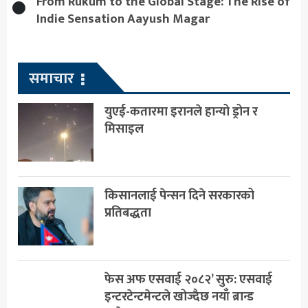
From Rukum to the Global Stage: The Rise of
Indie Sensation Aayush Magar
समाचार
युएई-कतारमा इरानले हान्यो ड्रोन र
मिसाइल
किसानलाई पेन्सन दिने सरकारको
प्रतिबद्धता
फेस अफ एसवाई २०८२’ सुरु: एसवाई
इन्टरटेन्टमेन्टले खोज्दैछ नयाँ ब्रान्ड