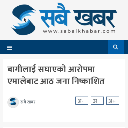
गृहपृष्ठ
समाचार
राजनीति
देश
बागीलाई सघाएको आरोपमा
आर्थिक
एमालेबाट आठ जना निष्काशित
अन्तर्राष्ट्रिय
शिक्षा
अ-
अ
अ+
सबै खबर
मनोरञ्जन
खेलकुद