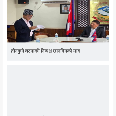
तीनकुने घटनाकाे निष्पक्ष छानबिनकाे माग