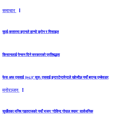
समाचार
युएई-कतारमा इरानले हान्यो ड्रोन र मिसाइल
किसानलाई पेन्सन दिने सरकारको प्रतिबद्धता
फेस अफ एसवाई २०८२’ सुरु: एसवाई इन्टरटेन्टमेन्टले खोज्दैछ नयाँ ब्रान्ड एम्बेसडर
मनोरञ्जन
सुर्खेतका मनिष गहतराजको नयाँ भजन ‘गोविन्द गोपाल श्याम’ सार्वजनिक