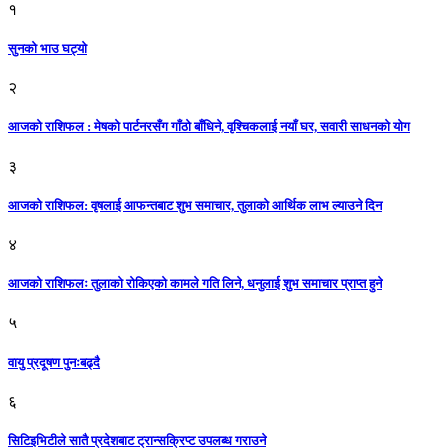
१
सुनको भाउ घट्याे
२
आजको राशिफल : मेषको पार्टनरसँग गाँठो बाँधिने, वृश्चिकलाई नयाँ घर, सवारी साधनकाे याेग
३
आजकाे राशिफल: वृषलाई आफन्तबाट शुभ समाचार, तुलाकाे आर्थिक लाभ ल्याउने दिन
४
आजको राशिफलः तुलाकाे रोकिएको कामले गति लिने, धनुलाई शुभ समाचार प्राप्त हुने
५
वायु प्रदूषण पुनःबढ्दै
६
सिटिइभिटीले सातै प्रदेशबाट ट्रान्सक्रिप्ट उपलब्ध गराउने