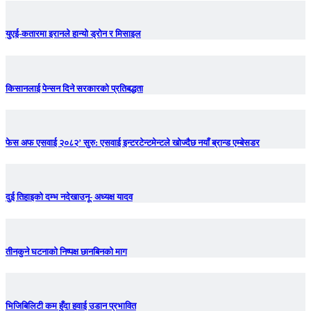
युएई-कतारमा इरानले हान्यो ड्रोन र मिसाइल
किसानलाई पेन्सन दिने सरकारको प्रतिबद्धता
फेस अफ एसवाई २०८२’ सुरु: एसवाई इन्टरटेन्टमेन्टले खोज्दैछ नयाँ ब्रान्ड एम्बेसडर
दुई तिहाइको दम्भ नदेखाउनू- अध्यक्ष यादव
तीनकुने घटनाकाे निष्पक्ष छानबिनकाे माग
भिजिबिलिटी कम हुँदा हवाई उडान प्रभावित