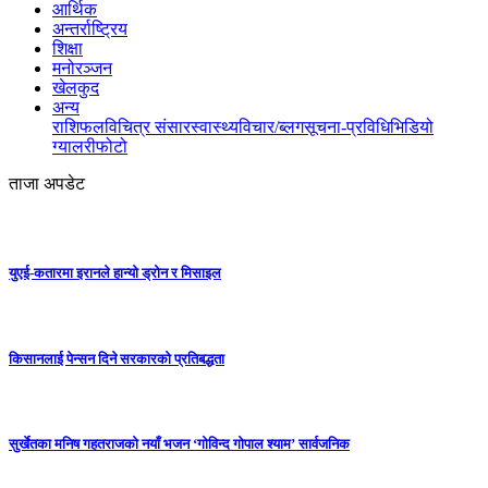
आर्थिक
अन्तर्राष्ट्रिय
शिक्षा
मनोरञ्जन
खेलकुद
अन्य
राशिफल
विचित्र संसार
स्वास्थ्य
विचार/ब्लग
सूचना-प्रविधि
भिडियो
ग्यालरी
फोटो
ताजा अपडेट
युएई-कतारमा इरानले हान्यो ड्रोन र मिसाइल
किसानलाई पेन्सन दिने सरकारको प्रतिबद्धता
सुर्खेतका मनिष गहतराजको नयाँ भजन ‘गोविन्द गोपाल श्याम’ सार्वजनिक