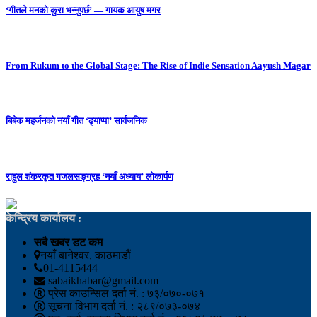
‘गीतले मनको कुरा भन्नुपर्छ’ — गायक आयुष मगर
From Rukum to the Global Stage: The Rise of Indie Sensation Aayush Magar
बिबेक महर्जनको नयाँ गीत ‘ढ्याप्पा’ सार्वजनिक
राहुल शंकरकृत गजलसङ्ग्रह ‘नयाँ अध्याय’ लोकार्पण
केन्द्रिय कार्यालय :
सबै खबर डट कम
नयाँ बानेश्वर, काठमाडौं
01-4115444
sabaikhabar@gmail.com
प्रेस काउन्सिल दर्ता नं. : ७३/०७०-०७१
सूचना विभाग दर्ता नं. : २८९/०७३-०७४