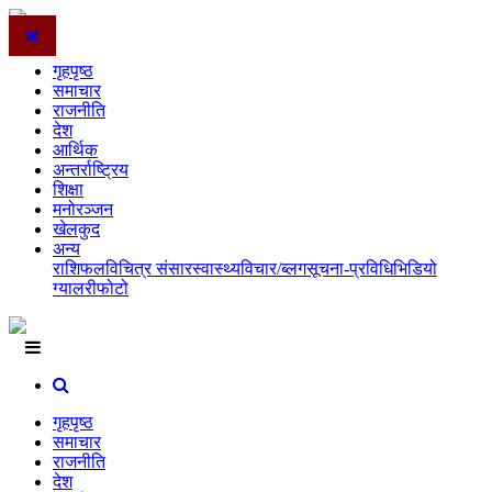
गृहपृष्ठ
समाचार
राजनीति
देश
आर्थिक
अन्तर्राष्ट्रिय
शिक्षा
मनोरञ्जन
खेलकुद
अन्य
राशिफल
विचित्र संसार
स्वास्थ्य
विचार/ब्लग
सूचना-प्रविधि
भिडियो
ग्यालरी
फोटो
गृहपृष्ठ
समाचार
राजनीति
देश