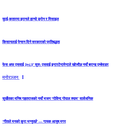
युएई-कतारमा इरानले हान्यो ड्रोन र मिसाइल
किसानलाई पेन्सन दिने सरकारको प्रतिबद्धता
फेस अफ एसवाई २०८२’ सुरु: एसवाई इन्टरटेन्टमेन्टले खोज्दैछ नयाँ ब्रान्ड एम्बेसडर
मनोरञ्जन
सुर्खेतका मनिष गहतराजको नयाँ भजन ‘गोविन्द गोपाल श्याम’ सार्वजनिक
‘गीतले मनको कुरा भन्नुपर्छ’ — गायक आयुष मगर