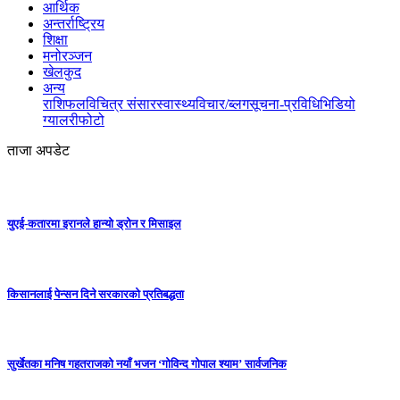
आर्थिक
अन्तर्राष्ट्रिय
शिक्षा
मनोरञ्जन
खेलकुद
अन्य
राशिफल
विचित्र संसार
स्वास्थ्य
विचार/ब्लग
सूचना-प्रविधि
भिडियो
ग्यालरी
फोटो
ताजा अपडेट
युएई-कतारमा इरानले हान्यो ड्रोन र मिसाइल
किसानलाई पेन्सन दिने सरकारको प्रतिबद्धता
सुर्खेतका मनिष गहतराजको नयाँ भजन ‘गोविन्द गोपाल श्याम’ सार्वजनिक