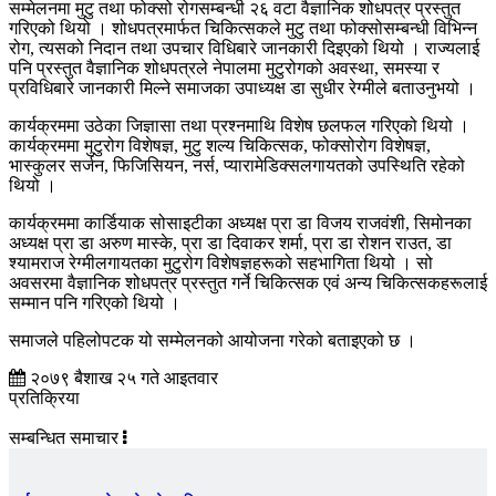
सम्मेलनमा मुटु तथा फोक्सो रोगसम्बन्धी २६ वटा वैज्ञानिक शोधपत्र प्रस्तुत
गरिएको थियो । शोधपत्रमार्फत चिकित्सकले मुटु तथा फोक्सोसम्बन्धी विभिन्न
रोग, त्यसको निदान तथा उपचार विधिबारे जानकारी दिइएको थियो । राज्यलाई
पनि प्रस्तुत वैज्ञानिक शोधपत्रले नेपालमा मुटुरोगको अवस्था, समस्या र
प्रविधिबारे जानकारी मिल्ने समाजका उपाध्यक्ष डा सुधीर रेग्मीले बताउनुभयो ।
कार्यक्रममा उठेका जिज्ञासा तथा प्रश्नमाथि विशेष छलफल गरिएको थियो ।
कार्यक्रममा मुटुरोग विशेषज्ञ, मुटु शल्य चिकित्सक, फोक्सोरोग विशेषज्ञ,
भास्कुलर सर्जन, फिजिसियन, नर्स, प्यारामेडिक्सलगायतको उपस्थिति रहेको
थियो ।
कार्यक्रममा कार्डियाक सोसाइटीका अध्यक्ष प्रा डा विजय राजवंशी, सिमोनका
अध्यक्ष प्रा डा अरुण मास्के, प्रा डा दिवाकर शर्मा, प्रा डा रोशन राउत, डा
श्यामराज रेग्मीलगायतका मुटुरोग विशेषज्ञहरूको सहभागिता थियो । सो
अवसरमा वैज्ञानिक शोधपत्र प्रस्तुत गर्ने चिकित्सक एवं अन्य चिकित्सकहरूलाई
सम्मान पनि गरिएको थियो ।
समाजले पहिलोपटक यो सम्मेलनको आयोजना गरेको बताइएको छ ।
२०७९ बैशाख २५ गते आइतवार
प्रतिक्रिया
सम्बन्धित समाचार