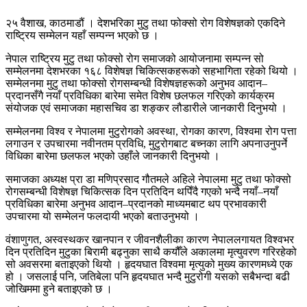
२५ वैशाख, काठमाडौं । देशभरिका मुटु तथा फोक्सो रोग विशेषज्ञको एकदिने
राष्ट्रिय सम्मेलन यहाँ सम्पन्न भएको छ ।
नेपाल राष्ट्रिय मुटु तथा फोक्सो रोग समाजको आयोजनामा सम्पन्न सो
सम्मेलनमा देशभरका १६८ विशेषज्ञ चिकित्सकहरूको सहभागिता रहेको थियो ।
सम्मेलनमा मुटु तथा फोक्सो रोगसम्बन्धी विशेषज्ञहरूको अनुभव आदान–
प्रदानसँगै नयाँ प्रविधिका बारेमा समेत विशेष छलफल गरिएको कार्यक्रम
संयोजक एवं समाजका महासचिव डा शङ्कर लौडारीले जानकारी दिनुभयो ।
सम्मेलनमा विश्व र नेपालमा मुटुरोगको अवस्था, रोगका कारण, विश्वमा रोग पत्ता
लगाउन र उपचारमा नवीनतम प्रविधि, मुटुरोगबाट बच्नका लागि अपनाउनुपर्ने
विधिका बारेमा छलफल भएको उहाँले जानकारी दिनुभयो ।
समाजका अध्यक्ष प्रा डा मणिप्रसाद गौतमले अहिले नेपालमा मुटु तथा फोक्सो
रोगसम्बन्धी विशेषज्ञ चिकित्सक दिन प्रतिदिन थपिँदै गएको भन्दै नयाँ–नयाँ
प्रविधिका बारेमा अनुभव आदान–प्रदानको माध्यमबाट थप प्रभावकारी
उपचारमा यो सम्मेलन फलदायी भएको बताउनुभयो ।
वंशाणुगत, अस्वस्थकर खानपान र जीवनशैलीका कारण नेपाललगायत विश्वभर
दिन प्रतिदिन मुटुका बिरामी बढ्नुका साथै कयौँले अकालमा मृत्युवरण गरिरहेको
सो अवसरमा बताइएको थियो । हृदयघात विश्वमा मृत्युको मुख्य कारणमध्ये एक
हो । जसलाई पनि, जतिबेला पनि हृदयघात भन्दै मुटुरोगी यसको सबैभन्दा बढी
जोखिममा हुने बताइएको छ ।