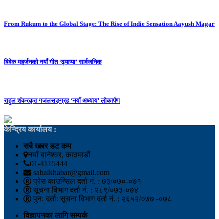
From Rukum to the Global Stage: The Rise of Indie Sensation Aayush Magar
बिबेक महर्जनको नयाँ गीत ‘ढ्याप्पा’ सार्वजनिक
राहुल शंकरकृत गजलसङ्ग्रह ‘नयाँ अध्याय’ लोकार्पण
केन्द्रिय कार्यालय :
सबै खबर डट कम
नयाँ बानेश्वर, काठमाडौं
01-4115444
sabaikhabar@gmail.com
प्रेस काउन्सिल दर्ता नं. : ७३/०७०-०७१
सूचना विभाग दर्ता नं. : २८९/०७३-०७४
पुनः दर्ता: सूचना विभाग दर्ता नं. : २६५२/०७७ -०७८
विज्ञापनका लागि सम्पर्क