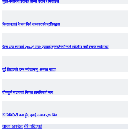
युएई-कतारमा इरानले हान्यो ड्रोन र मिसाइल
किसानलाई पेन्सन दिने सरकारको प्रतिबद्धता
फेस अफ एसवाई २०८२’ सुरु: एसवाई इन्टरटेन्टमेन्टले खोज्दैछ नयाँ ब्रान्ड एम्बेसडर
दुई तिहाइको दम्भ नदेखाउनू- अध्यक्ष यादव
तीनकुने घटनाकाे निष्पक्ष छानबिनकाे माग
भिजिबिलिटी कम हुँदा हवाई उडान प्रभावित
ताजा अपडेट
धेरै पढिएको