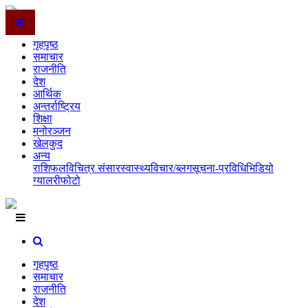
गृहपृष्ठ
समाचार
राजनीति
देश
आर्थिक
अन्तर्राष्ट्रिय
शिक्षा
मनोरञ्जन
खेलकुद
अन्य
राशिफल
विचित्र संसार
स्वास्थ्य
विचार/ब्लग
सूचना-प्रविधि
भिडियो
ग्यालरी
फोटो
गृहपृष्ठ
समाचार
राजनीति
देश