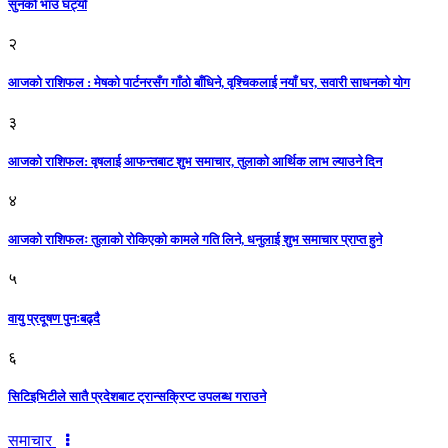
सुनको भाउ घट्याे
२
आजको राशिफल : मेषको पार्टनरसँग गाँठो बाँधिने, वृश्चिकलाई नयाँ घर, सवारी साधनकाे याेग
३
आजकाे राशिफल: वृषलाई आफन्तबाट शुभ समाचार, तुलाकाे आर्थिक लाभ ल्याउने दिन
४
आजको राशिफलः तुलाकाे रोकिएको कामले गति लिने, धनुलाई शुभ समाचार प्राप्त हुने
५
वायु प्रदूषण पुनःबढ्दै
६
सिटिइभिटीले सातै प्रदेशबाट ट्रान्सक्रिप्ट उपलब्ध गराउने
समाचार