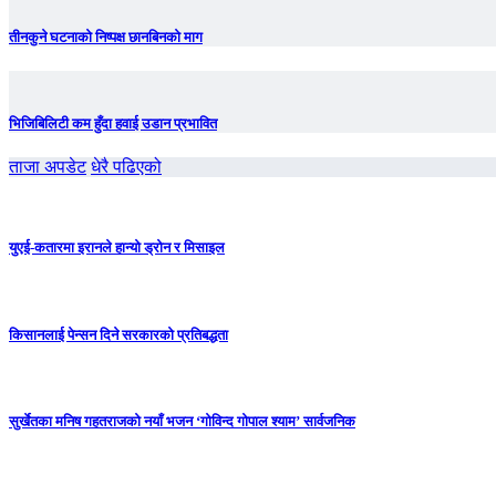
तीनकुने घटनाकाे निष्पक्ष छानबिनकाे माग
भिजिबिलिटी कम हुँदा हवाई उडान प्रभावित
ताजा अपडेट
धेरै पढिएको
युएई-कतारमा इरानले हान्यो ड्रोन र मिसाइल
किसानलाई पेन्सन दिने सरकारको प्रतिबद्धता
सुर्खेतका मनिष गहतराजको नयाँ भजन ‘गोविन्द गोपाल श्याम’ सार्वजनिक