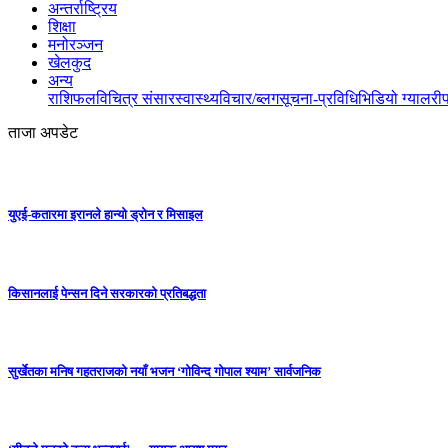
अन्तर्राष्ट्रिय
शिक्षा
मनोरञ्जन
खेलकुद
अन्य
राशिफल
विचित्र संसार
स्वास्थ्य
विचार/ब्लग
सूचना-प्रविधि
भिडियो ग्यालरी
ताजा अपडेट
युएई-कतारमा इरानले हान्यो ड्रोन र मिसाइल
किसानलाई पेन्सन दिने सरकारको प्रतिबद्धता
सुर्खेतका मनिष गहतराजको नयाँ भजन ‘गोविन्द गोपाल श्याम’ सार्वजनिक