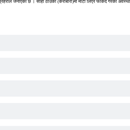
को प्रहरीले जनाएको छ । सोही ठाउँको (केराबारी)मा माटो लिएर फर्किँदै गरेको अ