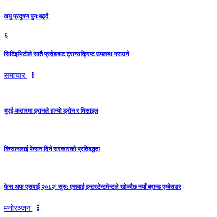
वायु प्रदूषण पुनःबढ्दै
६
सिटिइभिटीले सातै प्रदेशबाट ट्रान्सक्रिप्ट उपलब्ध गराउने
समाचार
युएई-कतारमा इरानले हान्यो ड्रोन र मिसाइल
किसानलाई पेन्सन दिने सरकारको प्रतिबद्धता
फेस अफ एसवाई २०८२’ सुरु: एसवाई इन्टरटेन्टमेन्टले खोज्दैछ नयाँ ब्रान्ड एम्बेसडर
मनोरञ्जन