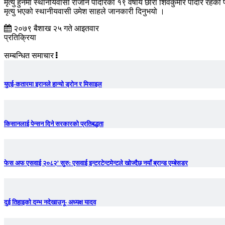
मृत्यु हुनेमा स्थानीयवासी राजीन पौदारका १९ वर्षीय छोरा शिवकुमार पौदार रहे
मृत्यु भएको स्थानीयवासी उमेश साहले जानकारी दिनुभयो ।
२०७९ बैशाख २५ गते आइतवार
प्रतिक्रिया
सम्बन्धित समाचार
युएई-कतारमा इरानले हान्यो ड्रोन र मिसाइल
किसानलाई पेन्सन दिने सरकारको प्रतिबद्धता
फेस अफ एसवाई २०८२’ सुरु: एसवाई इन्टरटेन्टमेन्टले खोज्दैछ नयाँ ब्रान्ड एम्बेसडर
दुई तिहाइको दम्भ नदेखाउनू- अध्यक्ष यादव