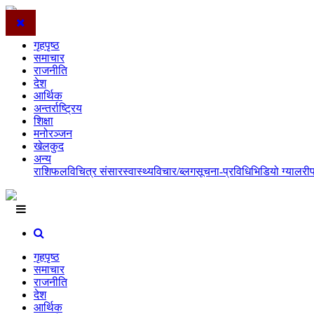
गृहपृष्ठ
समाचार
राजनीति
देश
आर्थिक
अन्तर्राष्ट्रिय
शिक्षा
मनोरञ्जन
खेलकुद
अन्य
राशिफल
विचित्र संसार
स्वास्थ्य
विचार/ब्लग
सूचना-प्रविधि
भिडियो ग्यालरी
गृहपृष्ठ
समाचार
राजनीति
देश
आर्थिक