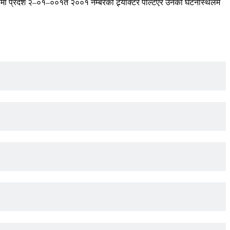
वस्थामा प्रदेश २–०१–००१त २००१ नम्बरको ट्र्याक्टर पल्टिएर उनको घटनास्थलमै