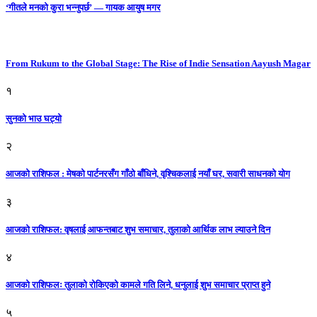
‘गीतले मनको कुरा भन्नुपर्छ’ — गायक आयुष मगर
From Rukum to the Global Stage: The Rise of Indie Sensation Aayush Magar
१
सुनको भाउ घट्याे
२
आजको राशिफल : मेषको पार्टनरसँग गाँठो बाँधिने, वृश्चिकलाई नयाँ घर, सवारी साधनकाे याेग
३
आजकाे राशिफल: वृषलाई आफन्तबाट शुभ समाचार, तुलाकाे आर्थिक लाभ ल्याउने दिन
४
आजको राशिफलः तुलाकाे रोकिएको कामले गति लिने, धनुलाई शुभ समाचार प्राप्त हुने
५