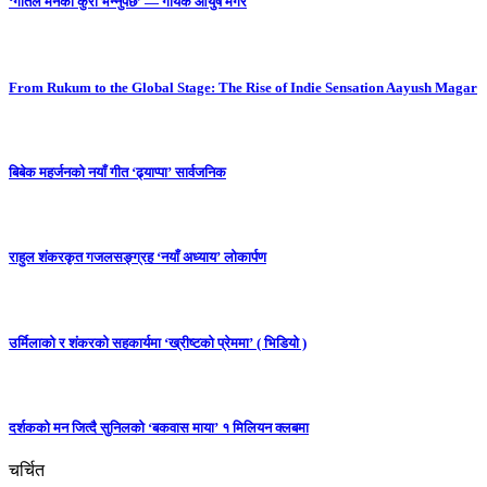
‘गीतले मनको कुरा भन्नुपर्छ’ — गायक आयुष मगर
From Rukum to the Global Stage: The Rise of Indie Sensation Aayush Magar
बिबेक महर्जनको नयाँ गीत ‘ढ्याप्पा’ सार्वजनिक
राहुल शंकरकृत गजलसङ्ग्रह ‘नयाँ अध्याय’ लोकार्पण
उर्मिलाको र शंकरको सहकार्यमा ‘ख्रीष्टको प्रेममा’ ( भिडियो )
दर्शकको मन जित्दै सुनिलको ‘बकवास माया’ १ मिलियन क्लबमा
चर्चित