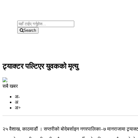
Search
ट्र्याक्टर पल्टिएर युवकको मृत्यु
सबै खबर
अ-
अ
अ+
२५ वैशाख, काठमाडौं । सप्तरीको बोदेबर्साइन नगरपालिका–७ मानराजामा ट्र्य