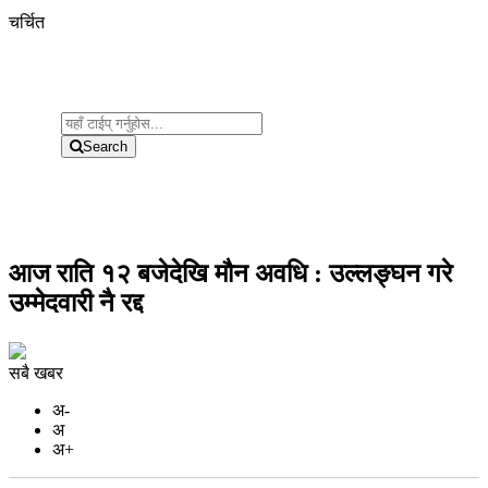
चर्चित
Search
आज राति १२ बजेदेखि मौन अवधि : उल्लङ्घन गरे
उम्मेदवारी नै रद्द
सबै खबर
अ-
अ
अ+