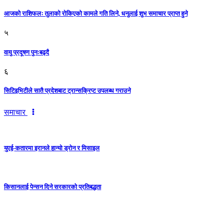
आजको राशिफलः तुलाकाे रोकिएको कामले गति लिने, धनुलाई शुभ समाचार प्राप्त हुने
५
वायु प्रदूषण पुनःबढ्दै
६
सिटिइभिटीले सातै प्रदेशबाट ट्रान्सक्रिप्ट उपलब्ध गराउने
समाचार
युएई-कतारमा इरानले हान्यो ड्रोन र मिसाइल
किसानलाई पेन्सन दिने सरकारको प्रतिबद्धता