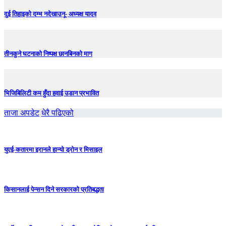
दुई तिहाइको दम्भ नदेखाउनू- अध्यक्ष यादव
तीनकुने घटनाकाे निष्पक्ष छानबिनकाे माग
भिजिबिलिटी कम हुँदा हवाई उडान प्रभावित
ताजा अपडेट
धेरै पढिएको
युएई-कतारमा इरानले हान्यो ड्रोन र मिसाइल
किसानलाई पेन्सन दिने सरकारको प्रतिबद्धता