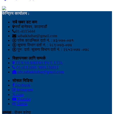
केन्द्रिय कार्यालय :
सबै खबर डट कम
नयाँ बानेश्वर, काठमाडौं
01-4115444
sabaikhabar@gmail.com
प्रेस काउन्सिल दर्ता नं. : ७३/०७०-०७१
सूचना विभाग दर्ता नं. : २८९/०७३-०७४
पुनः दर्ता: सूचना विभाग दर्ता नं. : २६५२/०७७ -०७८
विज्ञापनका लागि सम्पर्क
TEXAS MEDIA PVT. LTD.
01-4115000, 9801230011
adv.sabaikhabar@gmail.com
सोसल मिडिया
facebook
Instagram
𝕏.com
Youtube
Tiktok
अध्यक्ष
: रोजन श्रेष्ठ