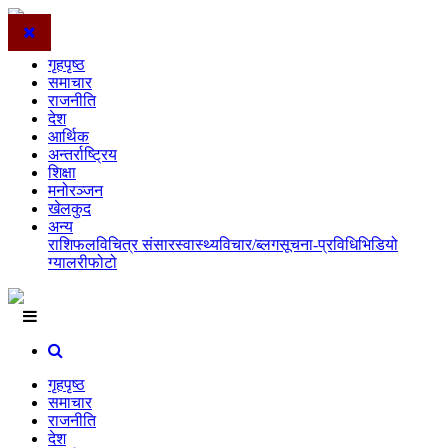
गृहपृष्ठ
समाचार
राजनीति
देश
आर्थिक
अन्तर्राष्ट्रिय
शिक्षा
मनोरञ्जन
खेलकुद
अन्य
राशिफल
विचित्र संसार
स्वास्थ्य
विचार/ब्लग
सूचना-प्रविधि
भिडियो
ग्यालरी
फोटो
गृहपृष्ठ
समाचार
राजनीति
देश