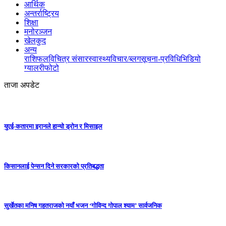
आर्थिक
अन्तर्राष्ट्रिय
शिक्षा
मनोरञ्जन
खेलकुद
अन्य
राशिफल
विचित्र संसार
स्वास्थ्य
विचार/ब्लग
सूचना-प्रविधि
भिडियो
ग्यालरी
फोटो
ताजा अपडेट
युएई-कतारमा इरानले हान्यो ड्रोन र मिसाइल
किसानलाई पेन्सन दिने सरकारको प्रतिबद्धता
सुर्खेतका मनिष गहतराजको नयाँ भजन ‘गोविन्द गोपाल श्याम’ सार्वजनिक