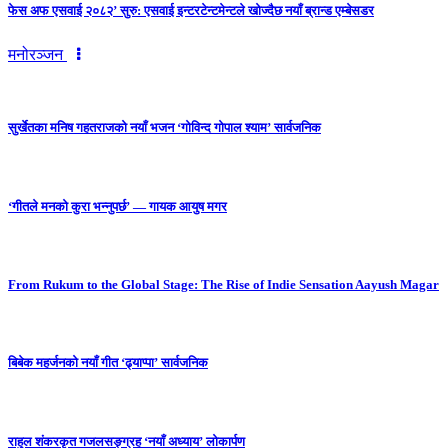
फेस अफ एसवाई २०८२’ सुरु: एसवाई इन्टरटेन्टमेन्टले खोज्दैछ नयाँ ब्रान्ड एम्बेसडर
मनोरञ्जन
सुर्खेतका मनिष गहतराजको नयाँ भजन ‘गोविन्द गोपाल श्याम’ सार्वजनिक
‘गीतले मनको कुरा भन्नुपर्छ’ — गायक आयुष मगर
From Rukum to the Global Stage: The Rise of Indie Sensation Aayush Magar
बिबेक महर्जनको नयाँ गीत ‘ढ्याप्पा’ सार्वजनिक
राहुल शंकरकृत गजलसङ्ग्रह ‘नयाँ अध्याय’ लोकार्पण