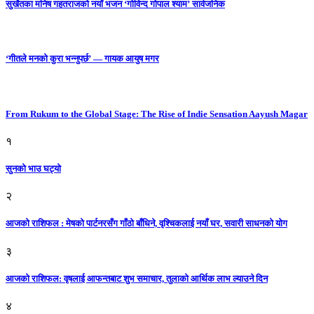
सुर्खेतका मनिष गहतराजको नयाँ भजन ‘गोविन्द गोपाल श्याम’ सार्वजनिक
‘गीतले मनको कुरा भन्नुपर्छ’ — गायक आयुष मगर
From Rukum to the Global Stage: The Rise of Indie Sensation Aayush Magar
१
सुनको भाउ घट्याे
२
आजको राशिफल : मेषको पार्टनरसँग गाँठो बाँधिने, वृश्चिकलाई नयाँ घर, सवारी साधनकाे याेग
३
आजकाे राशिफल: वृषलाई आफन्तबाट शुभ समाचार, तुलाकाे आर्थिक लाभ ल्याउने दिन
४