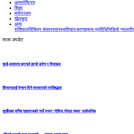
अन्तर्राष्ट्रिय
शिक्षा
मनोरञ्जन
खेलकुद
अन्य
राशिफल
विचित्र संसार
स्वास्थ्य
विचार/ब्लग
सूचना-प्रविधि
भिडियो ग्यालरी
ताजा अपडेट
युएई-कतारमा इरानले हान्यो ड्रोन र मिसाइल
किसानलाई पेन्सन दिने सरकारको प्रतिबद्धता
सुर्खेतका मनिष गहतराजको नयाँ भजन ‘गोविन्द गोपाल श्याम’ सार्वजनिक