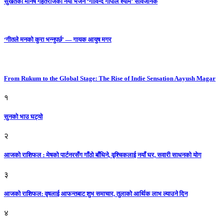
सुर्खेतका मनिष गहतराजको नयाँ भजन ‘गोविन्द गोपाल श्याम’ सार्वजनिक
‘गीतले मनको कुरा भन्नुपर्छ’ — गायक आयुष मगर
From Rukum to the Global Stage: The Rise of Indie Sensation Aayush Magar
१
सुनको भाउ घट्याे
२
आजको राशिफल : मेषको पार्टनरसँग गाँठो बाँधिने, वृश्चिकलाई नयाँ घर, सवारी साधनकाे याेग
३
आजकाे राशिफल: वृषलाई आफन्तबाट शुभ समाचार, तुलाकाे आर्थिक लाभ ल्याउने दिन
४