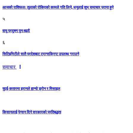
आजको राशिफलः तुलाकाे रोकिएको कामले गति लिने, धनुलाई शुभ समाचार प्राप्त हुने
५
वायु प्रदूषण पुनःबढ्दै
६
सिटिइभिटीले सातै प्रदेशबाट ट्रान्सक्रिप्ट उपलब्ध गराउने
समाचार
युएई-कतारमा इरानले हान्यो ड्रोन र मिसाइल
किसानलाई पेन्सन दिने सरकारको प्रतिबद्धता