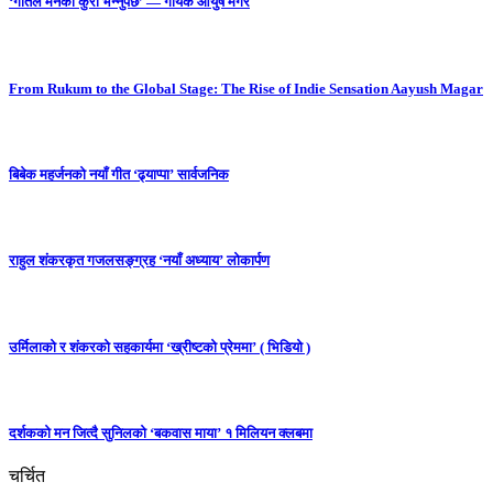
‘गीतले मनको कुरा भन्नुपर्छ’ — गायक आयुष मगर
From Rukum to the Global Stage: The Rise of Indie Sensation Aayush Magar
बिबेक महर्जनको नयाँ गीत ‘ढ्याप्पा’ सार्वजनिक
राहुल शंकरकृत गजलसङ्ग्रह ‘नयाँ अध्याय’ लोकार्पण
उर्मिलाको र शंकरको सहकार्यमा ‘ख्रीष्टको प्रेममा’ ( भिडियो )
दर्शकको मन जित्दै सुनिलको ‘बकवास माया’ १ मिलियन क्लबमा
चर्चित