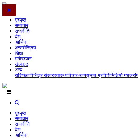
गृहपृष्ठ
समाचार
राजनीति
देश
आर्थिक
अन्तर्राष्ट्रिय
शिक्षा
मनोरञ्जन
खेलकुद
अन्य
राशिफल
विचित्र संसार
स्वास्थ्य
विचार/ब्लग
सूचना-प्रविधि
भिडियो ग्यालरी
गृहपृष्ठ
समाचार
राजनीति
देश
आर्थिक