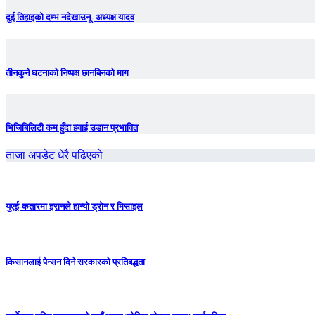
दुई तिहाइको दम्भ नदेखाउनू- अध्यक्ष यादव
तीनकुने घटनाकाे निष्पक्ष छानबिनकाे माग
भिजिबिलिटी कम हुँदा हवाई उडान प्रभावित
ताजा अपडेट
धेरै पढिएको
युएई-कतारमा इरानले हान्यो ड्रोन र मिसाइल
किसानलाई पेन्सन दिने सरकारको प्रतिबद्धता