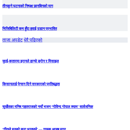
तीनकुने घटनाकाे निष्पक्ष छानबिनकाे माग
भिजिबिलिटी कम हुँदा हवाई उडान प्रभावित
ताजा अपडेट
धेरै पढिएको
युएई-कतारमा इरानले हान्यो ड्रोन र मिसाइल
किसानलाई पेन्सन दिने सरकारको प्रतिबद्धता
सुर्खेतका मनिष गहतराजको नयाँ भजन ‘गोविन्द गोपाल श्याम’ सार्वजनिक
‘गीतले मनको कुरा भन्नुपर्छ’ — गायक आयुष मगर