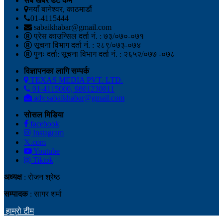
सबै खबर डट कम
नयाँ बानेश्वर, काठमाडौं
01-4115444
sabaikhabar@gmail.com
प्रेस काउन्सिल दर्ता नं. : ७३/०७०-०७१
सूचना विभाग दर्ता नं. : २८९/०७३-०७४
पुनः दर्ता: सूचना विभाग दर्ता नं. : २६५२/०७७ -०७८
विज्ञापनका लागि सम्पर्क
TEXAS MEDIA PVT. LTD.
01-4115000, 9801230011
adv.sabaikhabar@gmail.com
सोसल मिडिया
facebook
Instagram
𝕏.com
Youtube
Tiktok
अध्यक्ष
: रोजन श्रेष्ठ
सम्पादक
: सागर शर्मा
हाम्रो टीम