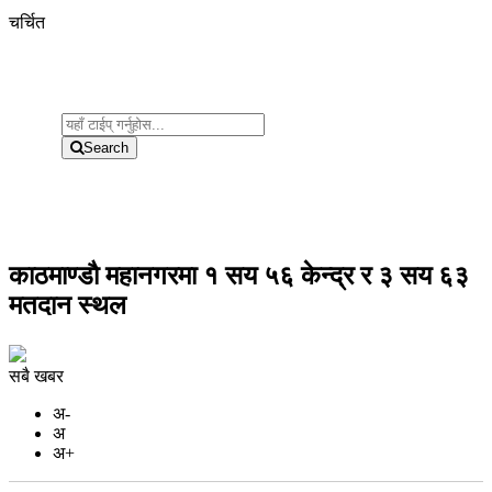
चर्चित
Search
काठमाण्डाै महानगरमा १ सय ५६ केन्द्र र ३ सय ६३
मतदान स्थल
सबै खबर
अ-
अ
अ+