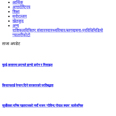
आर्थिक
अन्तर्राष्ट्रिय
शिक्षा
मनोरञ्जन
खेलकुद
अन्य
राशिफल
विचित्र संसार
स्वास्थ्य
विचार/ब्लग
सूचना-प्रविधि
भिडियो
ग्यालरी
फोटो
ताजा अपडेट
युएई-कतारमा इरानले हान्यो ड्रोन र मिसाइल
किसानलाई पेन्सन दिने सरकारको प्रतिबद्धता
सुर्खेतका मनिष गहतराजको नयाँ भजन ‘गोविन्द गोपाल श्याम’ सार्वजनिक