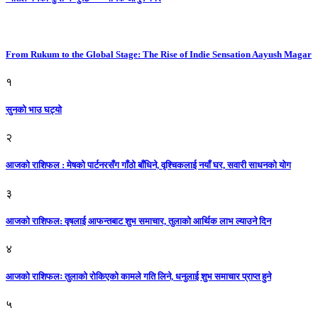
From Rukum to the Global Stage: The Rise of Indie Sensation Aayush Magar
१
सुनको भाउ घट्याे
२
आजको राशिफल : मेषको पार्टनरसँग गाँठो बाँधिने, वृश्चिकलाई नयाँ घर, सवारी साधनकाे याेग
३
आजकाे राशिफल: वृषलाई आफन्तबाट शुभ समाचार, तुलाकाे आर्थिक लाभ ल्याउने दिन
४
आजको राशिफलः तुलाकाे रोकिएको कामले गति लिने, धनुलाई शुभ समाचार प्राप्त हुने
५