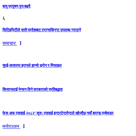
वायु प्रदूषण पुनःबढ्दै
६
सिटिइभिटीले सातै प्रदेशबाट ट्रान्सक्रिप्ट उपलब्ध गराउने
समाचार
युएई-कतारमा इरानले हान्यो ड्रोन र मिसाइल
किसानलाई पेन्सन दिने सरकारको प्रतिबद्धता
फेस अफ एसवाई २०८२’ सुरु: एसवाई इन्टरटेन्टमेन्टले खोज्दैछ नयाँ ब्रान्ड एम्बेसडर
मनोरञ्जन