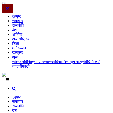
गृहपृष्ठ
समाचार
राजनीति
देश
आर्थिक
अन्तर्राष्ट्रिय
शिक्षा
मनोरञ्जन
खेलकुद
अन्य
राशिफल
विचित्र संसार
स्वास्थ्य
विचार/ब्लग
सूचना-प्रविधि
भिडियो
ग्यालरी
फोटो
गृहपृष्ठ
समाचार
राजनीति
देश