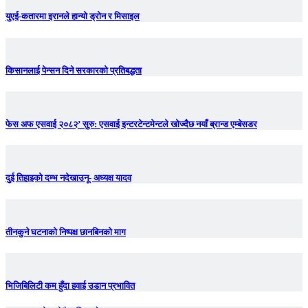
युएई-कतारमा इरानले हान्यो ड्रोन र मिसाइल
किसानलाई पेन्सन दिने सरकारको प्रतिबद्धता
फेस अफ एसवाई २०८२’ सुरु: एसवाई इन्टरटेन्टमेन्टले खोज्दैछ नयाँ ब्रान्ड एम्बेसडर
दुई तिहाइको दम्भ नदेखाउनू- अध्यक्ष यादव
तीनकुने घटनाकाे निष्पक्ष छानबिनकाे माग
भिजिबिलिटी कम हुँदा हवाई उडान प्रभावित