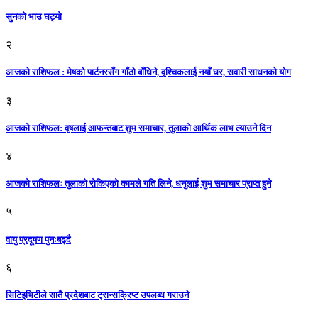
सुनको भाउ घट्याे
२
आजको राशिफल : मेषको पार्टनरसँग गाँठो बाँधिने, वृश्चिकलाई नयाँ घर, सवारी साधनकाे याेग
३
आजकाे राशिफल: वृषलाई आफन्तबाट शुभ समाचार, तुलाकाे आर्थिक लाभ ल्याउने दिन
४
आजको राशिफलः तुलाकाे रोकिएको कामले गति लिने, धनुलाई शुभ समाचार प्राप्त हुने
५
वायु प्रदूषण पुनःबढ्दै
६
सिटिइभिटीले सातै प्रदेशबाट ट्रान्सक्रिप्ट उपलब्ध गराउने