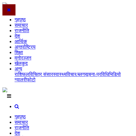
गृहपृष्ठ
समाचार
राजनीति
देश
आर्थिक
अन्तर्राष्ट्रिय
शिक्षा
मनोरञ्जन
खेलकुद
अन्य
राशिफल
विचित्र संसार
स्वास्थ्य
विचार/ब्लग
सूचना-प्रविधि
भिडियो
ग्यालरी
फोटो
गृहपृष्ठ
समाचार
राजनीति
देश