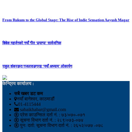
From Rukum to the Global Stage: The Rise of Indie Sensation Aayush Magar
बिबेक महर्जनको नयाँ गीत ‘ढ्याप्पा’ सार्वजनिक
राहुल शंकरकृत गजलसङ्ग्रह ‘नयाँ अध्याय’ लोकार्पण
केन्द्रिय कार्यालय :
सबै खबर डट कम
नयाँ बानेश्वर, काठमाडौं
01-4115444
sabaikhabar@gmail.com
प्रेस काउन्सिल दर्ता नं. : ७३/०७०-०७१
सूचना विभाग दर्ता नं. : २८९/०७३-०७४
पुनः दर्ता: सूचना विभाग दर्ता नं. : २६५२/०७७ -०७८