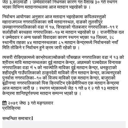
जेठ ३,काठमाडौं । उम्मेदवारको निधनका कारण गत वैशाख ३० गते स्थगन
भएका विभिन्न मतदानस्थलमा आज मतदान भइरहेको छ ।
निर्वाचन आयोगका अनुसार आज मतादान भइरहेकामा कपिलवस्तुको
महाराजगञ्ज नगरपालिकाका सबै मतदानस्थल, दाङको तुलसीपुर
उपमहानगरपालिकाको वडा नं १७, सिरहाको गोलबजार नगरपालिका–११ र
सर्लाहीको बरथहवा नगरपालिका–१७ मा मतदान भइरहेको छ । राजनीतिक दल
र उम्मेदवार र अन्य पक्षको विवादका कारण स्थगन भएका १७ जिल्ला, २८
स्थानीय तहका ४४ मतदानस्थलका ८५ मतदान केन्द्रमध्ये निर्वाचनको नयाँ
मिति तोकिने र निर्वाचन हुने क्रम जारी रहेको छ ।
त्यसरी रोकिएकामध्ये काभ्रेपलाञ्चोकको पाँचखाल नगरपालिका वडा नं १३ को
श्रीराम मावि मतदानस्थलका दुई मतदान केन्द्र, अछामको पञ्चदेवल विनायक
नगरपालिका वडा नं ५ को नवज्योति माविका दुई मतदान केन्द्र, धनकुटाको
शहीदभूमि गाउँपालिकाको ठाकुरदेवी माविको तीन मतदान केन्द्र, कञ्चनपुरको
पुनर्वास नगरपालिका–१० को विजय माविको एक मतदान केन्द्र, बाजुराको
बूढीनन्दा नगरपालिकाको पिस क्रियटिभ एकेडेमीस्थित एक मतदान केन्द्रमा
आज मतदान जारी छ । स्थगन भएकामध्ये जेठ १ गते ७ र २ गते १३ मतदान
केन्द्रमा शान्तिपूर्णरुपमा मतदान सम्पन्न भएको छ ।
२०७९ जेष्ठ ३ गते मङ्गलवार
प्रतिक्रिया
सम्बन्धित समाचार