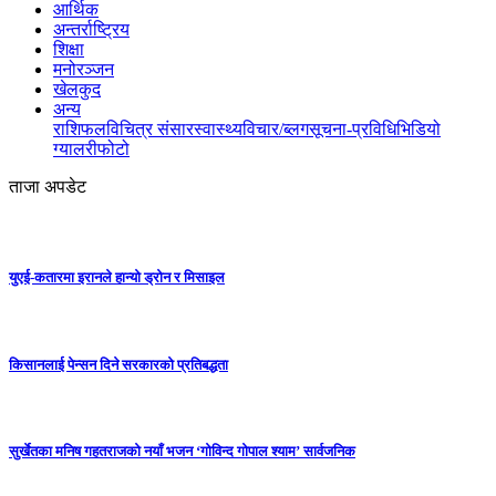
आर्थिक
अन्तर्राष्ट्रिय
शिक्षा
मनोरञ्जन
खेलकुद
अन्य
राशिफल
विचित्र संसार
स्वास्थ्य
विचार/ब्लग
सूचना-प्रविधि
भिडियो
ग्यालरी
फोटो
ताजा अपडेट
युएई-कतारमा इरानले हान्यो ड्रोन र मिसाइल
किसानलाई पेन्सन दिने सरकारको प्रतिबद्धता
सुर्खेतका मनिष गहतराजको नयाँ भजन ‘गोविन्द गोपाल श्याम’ सार्वजनिक