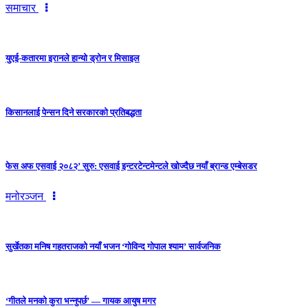
समाचार
युएई-कतारमा इरानले हान्यो ड्रोन र मिसाइल
किसानलाई पेन्सन दिने सरकारको प्रतिबद्धता
फेस अफ एसवाई २०८२’ सुरु: एसवाई इन्टरटेन्टमेन्टले खोज्दैछ नयाँ ब्रान्ड एम्बेसडर
मनोरञ्जन
सुर्खेतका मनिष गहतराजको नयाँ भजन ‘गोविन्द गोपाल श्याम’ सार्वजनिक
‘गीतले मनको कुरा भन्नुपर्छ’ — गायक आयुष मगर