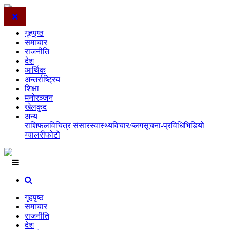
गृहपृष्ठ
समाचार
राजनीति
देश
आर्थिक
अन्तर्राष्ट्रिय
शिक्षा
मनोरञ्जन
खेलकुद
अन्य
राशिफल
विचित्र संसार
स्वास्थ्य
विचार/ब्लग
सूचना-प्रविधि
भिडियो
ग्यालरी
फोटो
गृहपृष्ठ
समाचार
राजनीति
देश