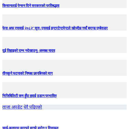
किसानलाई पेन्सन दिने सरकारको प्रतिबद्धता
फेस अफ एसवाई २०८२’ सुरु: एसवाई इन्टरटेन्टमेन्टले खोज्दैछ नयाँ ब्रान्ड एम्बेसडर
दुई तिहाइको दम्भ नदेखाउनू- अध्यक्ष यादव
तीनकुने घटनाकाे निष्पक्ष छानबिनकाे माग
भिजिबिलिटी कम हुँदा हवाई उडान प्रभावित
ताजा अपडेट
धेरै पढिएको
युएई-कतारमा इरानले हान्यो ड्रोन र मिसाइल