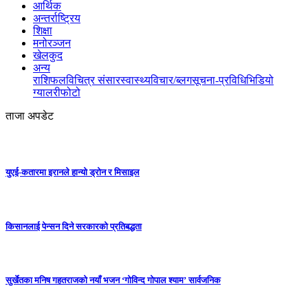
आर्थिक
अन्तर्राष्ट्रिय
शिक्षा
मनोरञ्जन
खेलकुद
अन्य
राशिफल
विचित्र संसार
स्वास्थ्य
विचार/ब्लग
सूचना-प्रविधि
भिडियो
ग्यालरी
फोटो
ताजा अपडेट
युएई-कतारमा इरानले हान्यो ड्रोन र मिसाइल
किसानलाई पेन्सन दिने सरकारको प्रतिबद्धता
सुर्खेतका मनिष गहतराजको नयाँ भजन ‘गोविन्द गोपाल श्याम’ सार्वजनिक