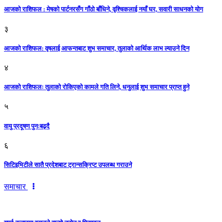
आजको राशिफल : मेषको पार्टनरसँग गाँठो बाँधिने, वृश्चिकलाई नयाँ घर, सवारी साधनकाे याेग
३
आजकाे राशिफल: वृषलाई आफन्तबाट शुभ समाचार, तुलाकाे आर्थिक लाभ ल्याउने दिन
४
आजको राशिफलः तुलाकाे रोकिएको कामले गति लिने, धनुलाई शुभ समाचार प्राप्त हुने
५
वायु प्रदूषण पुनःबढ्दै
६
सिटिइभिटीले सातै प्रदेशबाट ट्रान्सक्रिप्ट उपलब्ध गराउने
समाचार