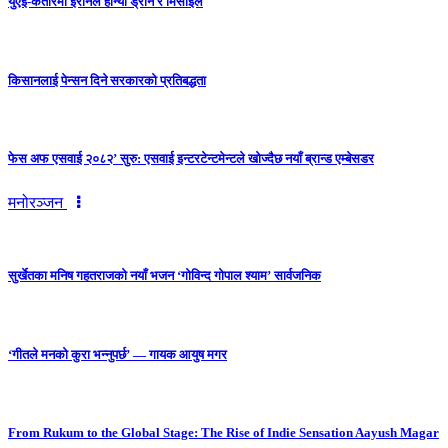
युएई-कतारमा इरानले हान्यो ड्रोन र मिसाइल
किसानलाई पेन्सन दिने सरकारको प्रतिबद्धता
फेस अफ एसवाई २०८२’ सुरु: एसवाई इन्टरटेन्टमेन्टले खोज्दैछ नयाँ ब्रान्ड एम्बेसडर
मनोरञ्जन
सुर्खेतका मनिष गहतराजको नयाँ भजन ‘गोविन्द गोपाल श्याम’ सार्वजनिक
‘गीतले मनको कुरा भन्नुपर्छ’ — गायक आयुष मगर
From Rukum to the Global Stage: The Rise of Indie Sensation Aayush Magar