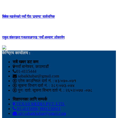
बिबेक महर्जनको नयाँ गीत ‘ढ्याप्पा’ सार्वजनिक
राहुल शंकरकृत गजलसङ्ग्रह ‘नयाँ अध्याय’ लोकार्पण
केन्द्रिय कार्यालय :
सबै खबर डट कम
नयाँ बानेश्वर, काठमाडौं
01-4115444
sabaikhabar@gmail.com
प्रेस काउन्सिल दर्ता नं. : ७३/०७०-०७१
सूचना विभाग दर्ता नं. : २८९/०७३-०७४
पुनः दर्ता: सूचना विभाग दर्ता नं. : २६५२/०७७ -०७८
विज्ञापनका लागि सम्पर्क
TEXAS MEDIA PVT. LTD.
01-4115000, 9801230011
adv.sabaikhabar@gmail.com