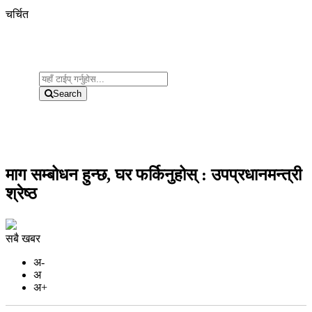
चर्चित
Search
माग सम्बोधन हुन्छ, घर फर्किनुहोस् : उपप्रधानमन्त्री
श्रेष्ठ
सबै खबर
अ-
अ
अ+