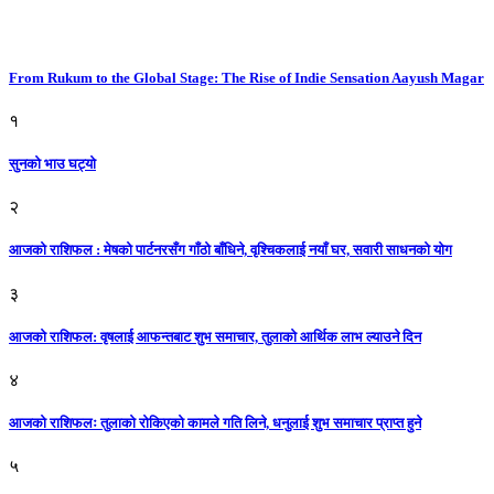
From Rukum to the Global Stage: The Rise of Indie Sensation Aayush Magar
१
सुनको भाउ घट्याे
२
आजको राशिफल : मेषको पार्टनरसँग गाँठो बाँधिने, वृश्चिकलाई नयाँ घर, सवारी साधनकाे याेग
३
आजकाे राशिफल: वृषलाई आफन्तबाट शुभ समाचार, तुलाकाे आर्थिक लाभ ल्याउने दिन
४
आजको राशिफलः तुलाकाे रोकिएको कामले गति लिने, धनुलाई शुभ समाचार प्राप्त हुने
५