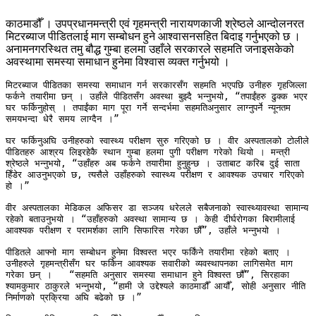
काठमाडौँ । उपप्रधानमन्त्री एवं गृहमन्त्री नारायणकाजी श्रेष्ठले आन्दोलनरत
मिटरब्याज पीडितलाई माग सम्बोधन हुने आश्वासनसहित बिदाइ गर्नुभएको छ ।
अनामनगरस्थित तमु बौद्ध गुम्बा हलमा उहाँले सरकारले सहमति जनाइसकेको
अवस्थामा समस्या समाधान हुनेमा विश्वास व्यक्त गर्नुभयो ।
मिटरब्याज पीडितका समस्या समाधान गर्न सरकारसँग सहमति भएपछि उनीहरु गृहजिल्ला 
फर्कने तयारीमा छन् । उहाँले पीडितसँग अवस्था बुझ्दै भन्नुभयो, “तपाईंहरु ढुक्क भएर 
घर फर्किनुहोस् । तपाईंका माग पूरा गर्ने सन्दर्भमा सहमतिअनुसार लाग्नुपर्ने न्यूनतम 
समयभन्दा धेरै समय लाग्दैन ।”

घर फर्किनुअघि उनीहरुको स्वास्थ्य परीक्षण सुरु गरिएको छ । वीर अस्पतालको टोलीले 
पीडितहरु आश्रय लिइरहेकै स्थान गुम्बा हलमा पुगी परीक्षण गरेको थियो । मन्त्री 
श्रेष्ठले भन्नुभयो, “उहाँहरु अब फर्कने तयारीमा हुनुहुन्छ । उताबाट करिब दुई साता 
हिँडेर आउनुभएको छ, त्यसैले उहाँहरुको स्वास्थ्य परीक्षण र आवश्यक उपचार गरिएको 
हो ।”

वीर अस्पतालका मेडिकल अफिसर डा सञ्जय धरेलले सबैजनाको स्वास्थ्यावस्था सामान्य 
रहेको बताउनुभयो । “उहाँहरुको अवस्था सामान्य छ । केही दीर्घरोगका बिरामीलाई 
आवश्यक परीक्षण र परामर्शका लागि सिफारिस गरेका छौँ”, उहाँले भन्नुभयो । 

पीडितले आफ्नो माग सम्बोधन हुनेमा विश्वस्त भएर फर्किंने तयारीमा रहेको बताए । 
उनीहरुले गृहमन्त्रीसँग घर फर्किन आवश्यक सवारीको व्यवस्थापनका लागिसमेत माग 
गरेका छन् ।   “सहमति अनुसार समस्या समाधान हुने विश्वस्त छौँ”, सिरहाका 
श्यामकुमार ठाकुरले भन्नुभयो, “हामी जे उद्देश्यले काठमाडौँ आयौँ, सोही अनुसार नीति 
निर्माणको प्रक्रिया अघि बढेको छ ।”
