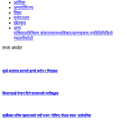
आर्थिक
अन्तर्राष्ट्रिय
शिक्षा
मनोरञ्जन
खेलकुद
अन्य
राशिफल
विचित्र संसार
स्वास्थ्य
विचार/ब्लग
सूचना-प्रविधि
भिडियो
ग्यालरी
फोटो
ताजा अपडेट
युएई-कतारमा इरानले हान्यो ड्रोन र मिसाइल
किसानलाई पेन्सन दिने सरकारको प्रतिबद्धता
सुर्खेतका मनिष गहतराजको नयाँ भजन ‘गोविन्द गोपाल श्याम’ सार्वजनिक