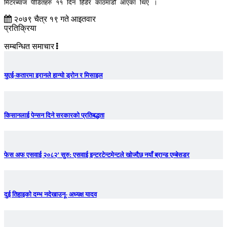
मिटरब्याज पीडितहरु ११ दिन हिँडेर काठमाडौँ आएका थिए ।
२०७९ चैत्र १९ गते आइतवार
प्रतिक्रिया
सम्बन्धित समाचार
युएई-कतारमा इरानले हान्यो ड्रोन र मिसाइल
किसानलाई पेन्सन दिने सरकारको प्रतिबद्धता
फेस अफ एसवाई २०८२’ सुरु: एसवाई इन्टरटेन्टमेन्टले खोज्दैछ नयाँ ब्रान्ड एम्बेसडर
दुई तिहाइको दम्भ नदेखाउनू- अध्यक्ष यादव