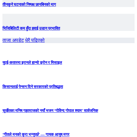
तीनकुने घटनाकाे निष्पक्ष छानबिनकाे माग
भिजिबिलिटी कम हुँदा हवाई उडान प्रभावित
ताजा अपडेट
धेरै पढिएको
युएई-कतारमा इरानले हान्यो ड्रोन र मिसाइल
किसानलाई पेन्सन दिने सरकारको प्रतिबद्धता
सुर्खेतका मनिष गहतराजको नयाँ भजन ‘गोविन्द गोपाल श्याम’ सार्वजनिक
‘गीतले मनको कुरा भन्नुपर्छ’ — गायक आयुष मगर