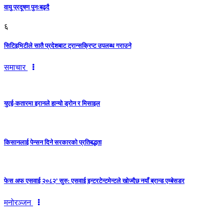
वायु प्रदूषण पुनःबढ्दै
६
सिटिइभिटीले सातै प्रदेशबाट ट्रान्सक्रिप्ट उपलब्ध गराउने
समाचार
युएई-कतारमा इरानले हान्यो ड्रोन र मिसाइल
किसानलाई पेन्सन दिने सरकारको प्रतिबद्धता
फेस अफ एसवाई २०८२’ सुरु: एसवाई इन्टरटेन्टमेन्टले खोज्दैछ नयाँ ब्रान्ड एम्बेसडर
मनोरञ्जन