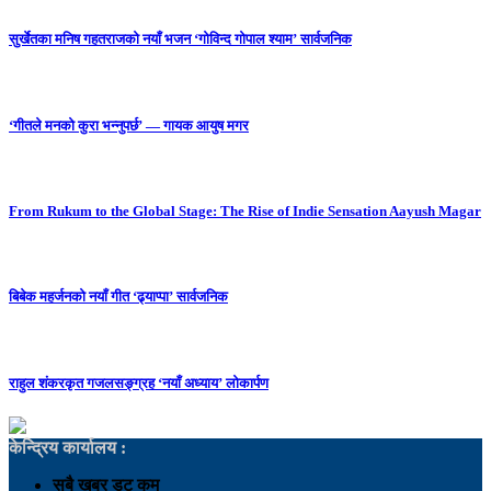
सुर्खेतका मनिष गहतराजको नयाँ भजन ‘गोविन्द गोपाल श्याम’ सार्वजनिक
‘गीतले मनको कुरा भन्नुपर्छ’ — गायक आयुष मगर
From Rukum to the Global Stage: The Rise of Indie Sensation Aayush Magar
बिबेक महर्जनको नयाँ गीत ‘ढ्याप्पा’ सार्वजनिक
राहुल शंकरकृत गजलसङ्ग्रह ‘नयाँ अध्याय’ लोकार्पण
केन्द्रिय कार्यालय :
सबै खबर डट कम