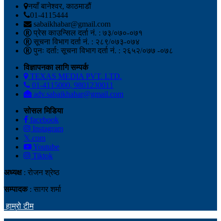
नयाँ बानेश्वर, काठमाडौं
01-4115444
sabaikhabar@gmail.com
प्रेस काउन्सिल दर्ता नं. : ७३/०७०-०७१
सूचना विभाग दर्ता नं. : २८९/०७३-०७४
पुनः दर्ता: सूचना विभाग दर्ता नं. : २६५२/०७७ -०७८
विज्ञापनका लागि सम्पर्क
TEXAS MEDIA PVT. LTD.
01-4115000, 9801230011
adv.sabaikhabar@gmail.com
सोसल मिडिया
facebook
Instagram
𝕏.com
Youtube
Tiktok
अध्यक्ष
: रोजन श्रेष्ठ
सम्पादक
: सागर शर्मा
हाम्रो टीम