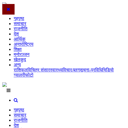
गृहपृष्ठ
समाचार
राजनीति
देश
आर्थिक
अन्तर्राष्ट्रिय
शिक्षा
मनोरञ्जन
खेलकुद
अन्य
राशिफल
विचित्र संसार
स्वास्थ्य
विचार/ब्लग
सूचना-प्रविधि
भिडियो
ग्यालरी
फोटो
गृहपृष्ठ
समाचार
राजनीति
देश