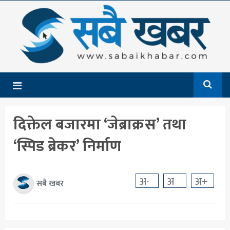
गृहपृष्ठ
समाचार
राजनीति
देश
दिक्तेल बजारमा ‘जेब्राक्रस’ तथा
आर्थिक
‘स्पिड ब्रेकर’ निर्माण
अन्तर्राष्ट्रिय
शिक्षा
अ-
अ
अ+
सबै खबर
मनोरञ्जन
खेलकुद