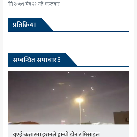
२०७९ चैत्र २१ गते मङ्गलवार
प्रतिक्रिया
सम्बन्धित समाचार
युएई-कतारमा इरानले हान्यो ड्रोन र मिसाइल