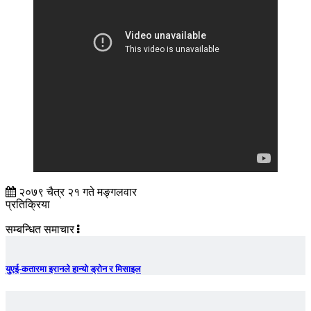
२०७९ चैत्र २१ गते मङ्गलवार
प्रतिक्रिया
सम्बन्धित समाचार
युएई-कतारमा इरानले हान्यो ड्रोन र मिसाइल