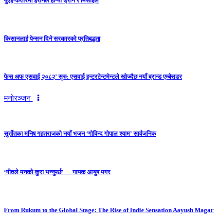
युएई-कतारमा इरानले हान्यो ड्रोन र मिसाइल
किसानलाई पेन्सन दिने सरकारको प्रतिबद्धता
फेस अफ एसवाई २०८२’ सुरु: एसवाई इन्टरटेन्टमेन्टले खोज्दैछ नयाँ ब्रान्ड एम्बेसडर
मनोरञ्जन
सुर्खेतका मनिष गहतराजको नयाँ भजन ‘गोविन्द गोपाल श्याम’ सार्वजनिक
‘गीतले मनको कुरा भन्नुपर्छ’ — गायक आयुष मगर
From Rukum to the Global Stage: The Rise of Indie Sensation Aayush Magar