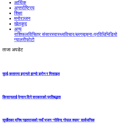
आर्थिक
अन्तर्राष्ट्रिय
शिक्षा
मनोरञ्जन
खेलकुद
अन्य
राशिफल
विचित्र संसार
स्वास्थ्य
विचार/ब्लग
सूचना-प्रविधि
भिडियो
ग्यालरी
फोटो
ताजा अपडेट
युएई-कतारमा इरानले हान्यो ड्रोन र मिसाइल
किसानलाई पेन्सन दिने सरकारको प्रतिबद्धता
सुर्खेतका मनिष गहतराजको नयाँ भजन ‘गोविन्द गोपाल श्याम’ सार्वजनिक