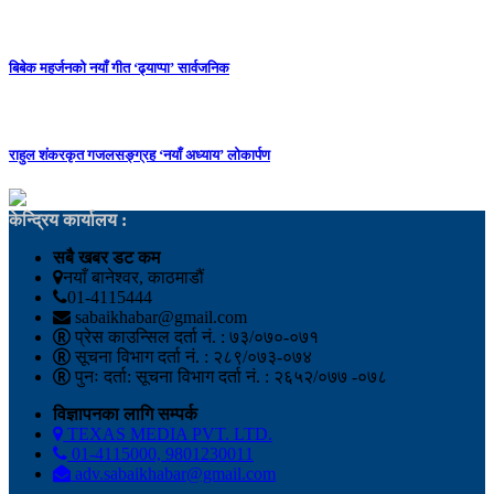
बिबेक महर्जनको नयाँ गीत ‘ढ्याप्पा’ सार्वजनिक
राहुल शंकरकृत गजलसङ्ग्रह ‘नयाँ अध्याय’ लोकार्पण
केन्द्रिय कार्यालय :
सबै खबर डट कम
नयाँ बानेश्वर, काठमाडौं
01-4115444
sabaikhabar@gmail.com
प्रेस काउन्सिल दर्ता नं. : ७३/०७०-०७१
सूचना विभाग दर्ता नं. : २८९/०७३-०७४
पुनः दर्ता: सूचना विभाग दर्ता नं. : २६५२/०७७ -०७८
विज्ञापनका लागि सम्पर्क
TEXAS MEDIA PVT. LTD.
01-4115000, 9801230011
adv.sabaikhabar@gmail.com