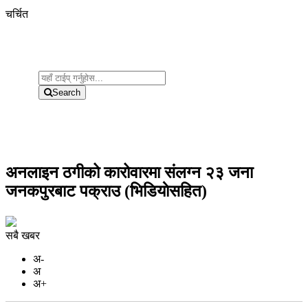
चर्चित
Search
अनलाइन ठगीको कारोवारमा संलग्न २३ जना
जनकपुरबाट पक्राउ (भिडियाेसहित)
सबै खबर
अ-
अ
अ+