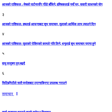
आजको राशिफल : मेषको पार्टनरसँग गाँठो बाँधिने, वृश्चिकलाई नयाँ घर, सवारी साधनकाे याेग
३
आजकाे राशिफल: वृषलाई आफन्तबाट शुभ समाचार, तुलाकाे आर्थिक लाभ ल्याउने दिन
४
आजको राशिफलः तुलाकाे रोकिएको कामले गति लिने, धनुलाई शुभ समाचार प्राप्त हुने
५
वायु प्रदूषण पुनःबढ्दै
६
सिटिइभिटीले सातै प्रदेशबाट ट्रान्सक्रिप्ट उपलब्ध गराउने
समाचार