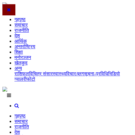
गृहपृष्ठ
समाचार
राजनीति
देश
आर्थिक
अन्तर्राष्ट्रिय
शिक्षा
मनोरञ्जन
खेलकुद
अन्य
राशिफल
विचित्र संसार
स्वास्थ्य
विचार/ब्लग
सूचना-प्रविधि
भिडियो
ग्यालरी
फोटो
गृहपृष्ठ
समाचार
राजनीति
देश