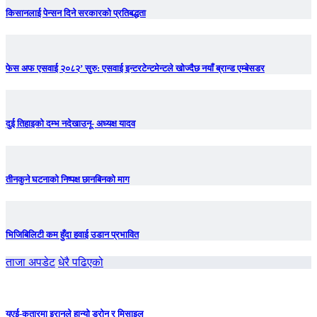
किसानलाई पेन्सन दिने सरकारको प्रतिबद्धता
फेस अफ एसवाई २०८२’ सुरु: एसवाई इन्टरटेन्टमेन्टले खोज्दैछ नयाँ ब्रान्ड एम्बेसडर
दुई तिहाइको दम्भ नदेखाउनू- अध्यक्ष यादव
तीनकुने घटनाकाे निष्पक्ष छानबिनकाे माग
भिजिबिलिटी कम हुँदा हवाई उडान प्रभावित
ताजा अपडेट
धेरै पढिएको
युएई-कतारमा इरानले हान्यो ड्रोन र मिसाइल